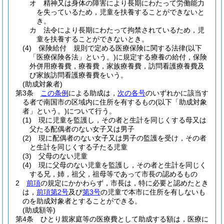
オ
精神又は身体の障害により長期にわたって労働能力
を失っているため，児童を扶養することができないと
き。
カ
法令により長期にわたって拘禁されているため，児
童を扶養することができないとき。
(4)
保険給付 規則で定める医療保険に関する法律
(以下
「医療保険各法」という。)
に規定する療養の給付，保険
外併用療養費，療養費，家族療養費，訪問看護療養費及
び家族訪問看護療養費をいう。
(助成対象者)
第3条
この条例
による助成は，
次の各号
のいずれかに該当す
る者で南国市の区域内に住所を有するもの
(以下「助成対象
者」という。)
について行う。
(1)
現に児童を監護し，その者と生計を同じくする母又は
父たる配偶者のない女子又は男子
(2)
現に配偶者のない女子又は男子の監護を受け，その者
と生計を同じくする子たる児童
(3)
父母のない児童
(4)
現に父母のない児童を監護し，その者と生計を同じく
する兄，姉，祖父，祖母等であって市長の認めるもの
2
前項
の規定にかかわらず，市長は，特に必要と認めたとき
は，
前項第2号
及び
第3号
の児童で本市に住所を有しないも
のを助成対象者とすることができる。
(助成額等)
第4条
ひとり親家庭等の医療費として助成する額は，医療に