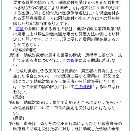
要する費用の額のうち，保険給付を受けるべき者が負担す
べき額
(法令の規定により国若しくは地方公共団体の負担に
よる医療に関する給付又は医療保険各法により現金給付さ
れる高額療養費若しくは附加給付があるときはその額を控
除した額)
に相当する額とする。
2
前項
の医療に要する費用の額は，健康保険法第76条第2項
の規定により厚生労働大臣が定めた算定方法の例により算
定した額とする。
ただし，現に要した費用の額を超えるこ
とができない。
(助成の制限)
第5条
助成対象者の属する世帯の構成，所得等に基づき，規
則で定める者については，
この条例
による助成は行わな
い。
2
助成対象者に係る疾病又は負傷が，第三者の行為によって
生じた場合において，その医療に要する費用の一部又は全
部について助成対象者が，第三者から賠償を受けたとき
は，その賠償の額の限度において
この条例
による助成は行
わない。
(認定)
第6条
助成対象者は，規則で定めるところにより，あらかじ
め受給資格について，市長の認定を受けなければならな
い。
(返還)
第7条
市長は，偽りその他不正行為によりひとり親家庭等の
医療費の助成を受けた者に対し，既に助成した金額の全部