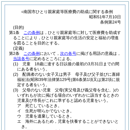
○南国市ひとり親家庭等医療費の助成に関する条例
昭和51年7月10日
条例第24号
(目的)
第1条
この条例
は，ひとり親家庭等に対して医療費を助成す
ることにより，ひとり親家庭等の生活の安定と福祉の増進
を図ることを目的とする。
(定義)
第2条
この条例
において，
次の各号
に掲げる用語の意義は，
当該各号
に定めるところによる。
(1)
児童 18歳に達する日以後の最初の3月31日までの間
にある者をいう。
(2)
配偶者のない女子又は男子 母子及び父子並びに寡婦
福祉法
(昭和39年法律第129号)
第6条第1項又は第2項に規
定する者をいう。
(3)
父母のない児童 父母
(実父母及び義父母を含む。)
の
いずれもが次に掲げる場合のいずれかに該当するときの
児童及び市長がこれに準ずると認める児童をいう。
ア
死亡しているとき。
イ
生死が明らかでないとき。
ウ
児童を遺棄しているとき。
エ
海外にあるため，児童を扶養することができないと
き。