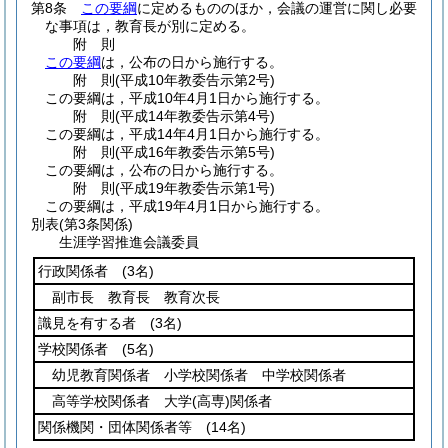
第8条
この要綱
に定めるもののほか，会議の運営に関し必要
な事項は，教育長が別に定める。
附
則
この要綱
は，公布の日から施行する。
附
則
(平成10年
教委告示第2号)
この要綱は，平成10年4月1日から施行する。
附
則
(平成14年
教委告示第4号)
この要綱は，平成14年4月1日から施行する。
附
則
(平成16年
教委告示第5号)
この要綱は，公布の日から施行する。
附
則
(平成19年
教委告示第1号)
この要綱は，平成19年4月1日から施行する。
別表
(第3条関係)
生涯学習推進会議委員
行政関係者
(3名)
副市長 教育長 教育次長
識見を有する者
(3名)
学校関係者
(5名)
幼児教育関係者 小学校関係者 中学校関係者
高等学校関係者 大学
(高専)
関係者
関係機関・団体関係者等
(14名)