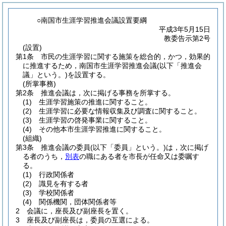
○南国市生涯学習推進会議設置要綱
平成3年5月15日
教委告示第2号
(設置)
第1条
市民の生涯学習に関する施策を総合的，かつ，効果的
に推進するため，南国市生涯学習推進会議
(以下「推進会
議」という。)
を設置する。
(所掌事務)
第2条
推進会議は，次に掲げる事務を所掌する。
(1)
生涯学習施策の推進に関すること。
(2)
生涯学習に必要な情報収集及び調査に関すること。
(3)
生涯学習の啓発事業に関すること。
(4)
その他本市生涯学習推進に関すること。
(組織)
第3条
推進会議の委員
(以下「委員」という。)
は，次に掲げ
る者のうち，
別表
の職にある者を市長が任命又は委嘱す
る。
(1)
行政関係者
(2)
識見を有する者
(3)
学校関係者
(4)
関係機関，団体関係者等
2
会議に，座長及び副座長を置く。
3
座長及び副座長は，委員の互選による。