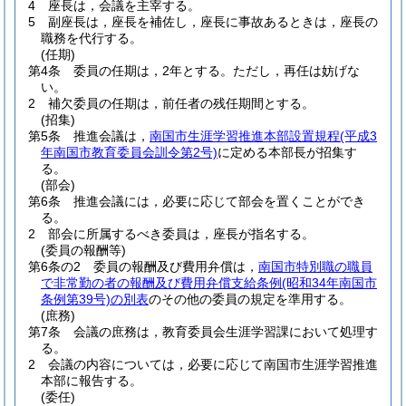
4
座長は，会議を主宰する。
5
副座長は，座長を補佐し，座長に事故あるときは，座長の
職務を代行する。
(任期)
第4条
委員の任期は，2年とする。
ただし，再任は妨げな
い。
2
補欠委員の任期は，前任者の残任期間とする。
(招集)
第5条
推進会議は，
南国市生涯学習推進本部設置規程
(平成3
年南国市教育委員会訓令第2号)
に定める本部長が招集す
る。
(部会)
第6条
推進会議には，必要に応じて部会を置くことができ
る。
2
部会に所属するべき委員は，座長が指名する。
(委員の報酬等)
第6条の2
委員の報酬及び費用弁償は，
南国市特別職の職員
で非常勤の者の報酬及び費用弁償支給条例
(昭和34年南国市
条例第39号)
の別表
のその他の委員の規定を準用する。
(庶務)
第7条
会議の庶務は，教育委員会生涯学習課において処理す
る。
2
会議の内容については，必要に応じて南国市生涯学習推進
本部に報告する。
(委任)