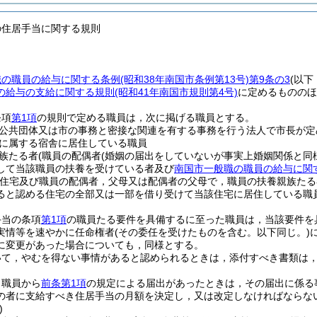
の住居手当に関する規則
職の職員の給与に関する条例
(昭和38年南国市条例第13号)
第9条の3
(以
の給与の支給に関する規則
(昭和41年南国市規則第4号)
に定めるもののほ
条項
第1項
の規則で定める職員は，次に掲げる職員とする。
公共団体又は市の事務と密接な関連を有する事務を行う法人で市長が定
に属する宿舎に居住している職員
族たる者
(職員の配偶者
(婚姻の届出をしていないが事実上婚姻関係と同
して当該職員の扶養を受けている者及び
南国市一般職の職員の給与に関
住宅及び職員の配偶者，父母又は配偶者の父母で，職員の扶養親族たる
ると認める住宅の全部又は一部を借り受けて当該住宅に居住している職
手当の条項
第1項
の職員たる要件を具備するに至った職員は，当該要件を
実情等を速やかに任命権者
(その委任を受けたものを含む。以下同じ。)
に変更があった場合についても，同様とする。
いて，やむを得ない事情があると認められるときは，添付すべき書類は
，職員から
前条第1項
の規定による届出があったときは，その届出に係る
の者に支給すべき住居手当の月額を決定し，又は改定しなければならな
)