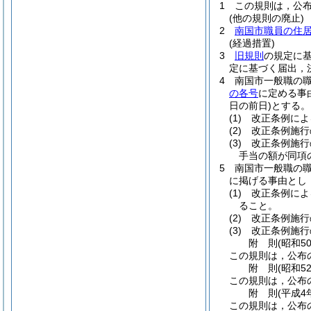
1
この規則は，公布
(他の規則の廃止)
2
南国市職員の住
(経過措置)
3
旧規則
の規定に基
定に基づく届出，
4
南国市一般職の
の各号
に定める事
日の前日)
とする。
(1)
改正条例によ
(2)
改正条例施行
(3)
改正条例施行
手当の額が同項
5
南国市一般職の
に掲げる事由とし
(1)
改正条例によ
ること。
(2)
改正条例施行
(3)
改正条例施行
附
則
(昭和5
この規則は，公布
附
則
(昭和5
この規則は，公布
附
則
(平成4
この規則は，公布