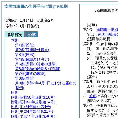
南国市職員の住居手当に関する規則
○南国市職員
昭和50年1月14日 規則第2号
(総則)
(令和7年4月1日施行)
第1条
南国市一般
ては，
南国市職員
条項目次
沿革
(適用除外職員)
本則
第2条
住居手当の
第1条
(総則)
(1)
国，他の地方
第2条
(適用除外職員)
(2)
市の企業会計
第3条
(届出)
(3)
職員の扶養親
第4条
(確認及び決定)
の途がなく主と
第5条
(家賃の算定の基準)
じ。)
が所有する
第6条
(支給の始期及び終期)
長がこれに準ず
第7条
(事後の確認)
(届出)
第8条
(雑則)
第3条
新たに住居
第9条
(令和3年4月1日における届出の
より，その住居の
特例)
住宅，家賃の額等
附則
2
前項
の場合にお
附則
(昭和50年規則第18号)
(確認及び決定)
附則
(昭和52年規則第14号)
第4条
任命権者は
附則
(平成4年規則第4号)
備するときは，そ
附則
(平成4年規則第21号)
(家賃の算定の基準
附則
(平成15年規則第46号)