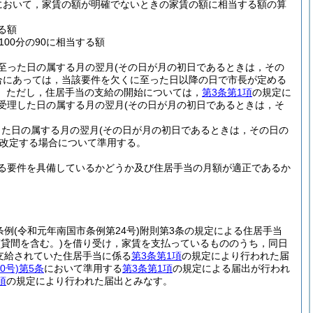
において，家賃の額が明確でないときの家賃の額に相当する額の算
る額
00分の90に相当する額
至った日の属する月の翌月
(その日が月の初日であるときは，その
合にあっては，当該要件を欠くに至った日以降の日で市長が定める
。
ただし，住居手当の支給の開始については，
第3条第1項
の規定に
受理した日の属する月の翌月
(その日が月の初日であるときは，そ
じた日の属する月の翌月
(その日が月の初日であるときは，その日の
改定する場合について準用する。
る要件を具備しているかどうか及び住居手当の月額が適正であるか
条例
(令和元年南国市条例第24号)
附則第3条の規定による住居手当
(貸間を含む。)
を借り受け，家賃を支払っているもののうち，同日
支給されていた住居手当に係る
第3条第1項
の規定により行われた届
0号)
第5条
において準用する
第3条第1項
の規定による届出が行われ
項
の規定により行われた届出とみなす。