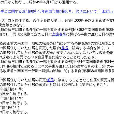
の日から施行し，昭和49年4月1日から適用する。
居手当に関する規則
(昭和46年南国市規則第6号。次項において「旧規則」
づく自ら居住するため住宅を借り受け，月額4,000円を超える家賃を
決定等とみなす。
職員の給与に関する条例の一部を改正する条例
(昭和52年南国市条例第2
由とし，同項の規則で定める日は
当該各号
に掲げる事由の生じる日の属
る改正前の南国市一般職の職員の給与に関する条例第9条の3第1項第1
の際居住していた住居を変更した場合
(
前号
に該当する場合を除く。)
の際居住していた住居の家賃の額が変更された場合において，改正条例
の規定により受けるべき住居手当に達することとなったとき。
職員の給与に関する条例の一部を改正する条例
(平成4年南国市条例第34
，同項の規則で定める日はその事由が生じた日の属する月の末日
(その
る改正前の南国市一般職の職員の給与に関する条例
(昭和38年南国市条例
の際居住していた住居の変更
(
前号
に該当することとなる住居の変更を除
の際居住していた住居の家賃が月額22,900円以上に変更になること。
0年
規則第18号)
の日から施行する。
2年
規則第14号)
の日から施行する。
年
規則第4号)
の日から施行する。