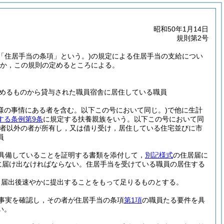
昭和50年1月14日
規則第2号
下「住居手当の条項」という。)
の規定による住居手当の支給につい
か，この規則の定めるところによる。
めるものから貸与された職員宿舎に居住している職員
様の事情にある者を含む。以下この号において同じ。)
で他に生計
する条例第9条
に規定する扶養親族をいう。以下この号において同
者以外の者が所有し，又は借り受け，居住している住宅並びに市
員
具備していることを証明する書類を添付して，
別記様式
の住居届に
に届け出なければならない。
住居手当を受けている職員の居住する
，届出後速やかに提出することをもって足りるものとする。
事実を確認し，その者が住居手当の条項
第1項
の職員たる要件を具
い。