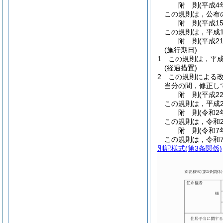
附
則
(平成4
この規則は，公布
附
則
(平成1
この規則は，平成1
附
則
(平成2
(施行期日)
1
この規則は，平成
(経過措置)
2
この規則による
当分の間，修正し
附
則
(平成2
この規則は，平成2
附
則
(令和2
この規則は，令和
附
則
(令和7
この規則は，令和
別記様式
(第3条関係)