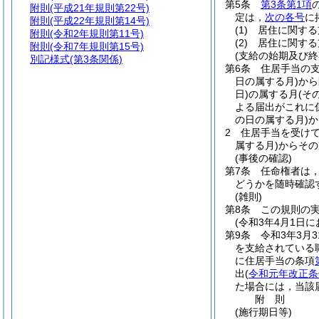
第5条
第3条第1項
附則
(平成21年規則第22号)
定は，
次の各号
に
附則
(平成22年規則第14号)
(1)
居住に関する
附則
(令和2年規則第11号)
(2)
居住に関する
附則
(令和7年規則第15号)
(支給の始期及び終
別記様式
(第3条関係)
第6条
住居手当の
日の属する月)
から
日)
の属する月
(そ
よる届出がこれに
の日の属する月)
か
2
住居手当を受け
属する月)
からその
(事後の確認)
第7条
任命権者は
どうかを随時確認
(雑則)
第8条
この規則の
(令和3年4月1日
第9条
令和3年3月
を支給されている
に住居手当の条項
出
(
令和元年改正条
た場合には，当該
附
則
(施行期日等)