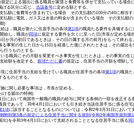
の規定による届出に係る職員が家賃と食費等を併せて支払っている場合
掲げる区分に応じ，
当該各号
に定める額とする。
支払額に食費等が含まれている場合 その支払額の100分の40に相当す
支払額に電気，ガス又は水道の料金が含まれている場合 その支払額の1
期)
支給は，職員が新たに住居手当の条項
第1項
の職員たる要件を具備するに
開始し，職員が
同項
に規定する要件を欠くに至った日
(市長が定める場
の日が月の初日であるときは，その日の属する月の前月)
をもって終わる
係る事実の生じた日から15日を経過した後にされたときは，その届出を
ら行うものとする。
ている職員にその月額を変更すべき事実が生じたときは，その事実の生
支給額を改定する。
前項ただし書
の規定は，住居手当の月額を増額して
，現に住居手当の支給を受けている職員が住居手当の条項
第1項
の職員た
するものとする。
実施に関し必要な事項は，市長が定める。
における届出の特例)
31日において南国市一般職の職員の給与に関する条例の一部を改正する
職員であって，同年4月1日においても引き続き当該住居手当に係る住宅
第1項
に該当することとなるものについては，令和2年3月31日において
例附則第3条の規定による住居手当に関する規則
(令和2年南国市規則第1
届出)
を令和3年4月1日において支給されることとなる住居手当に係る
同