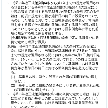
2
令和3年改正法附則第4条から第7条までの規定が適用され
る場合における令和3年改正法附則第8条第4項の規定によ
り読み替えて適用する法第22条の4第4項の条例で定める年
齢は，前項に規定する職が施行日の前日に設置されていた
ものとした場合において，当該職を占める職員が，常時勤
務を要する職でその職務が前項に規定する職と同種の職を
占めているものとしたときにおける旧条例定年に準じた前
項に規定する職に係る年齢とする。
(令和3年改正法附則第8条第5項の条例で定める職並びに条
例で定める者及び職員)
第9条
令和3年改正法附則第8条第5項の条例で定める職は，
次に掲げる職のうち，当該職が基準日
(附則第3条から第6条
までの規定が適用される間における各年の4月1日
(施行日を
除く。)
をいう。以下この条において同じ。)
の前日に設置
されていたものとした場合において，基準日における新条
例定年が基準日の前日における新条例定年を超える職とす
る。
(1)
基準日以後に新たに設置された職
(短時間勤務の職を
含む。)
(2)
基準日以後に組織の変更等により名称が変更された職
(短時間勤務の職を含む。)
2
令和3年改正法附則第8条第5項の条例で定める者は，前項
に規定する職が基準日の前日に設置されていたものとした
場合において，同日における当該職に係る新条例定年に達
している者とする。