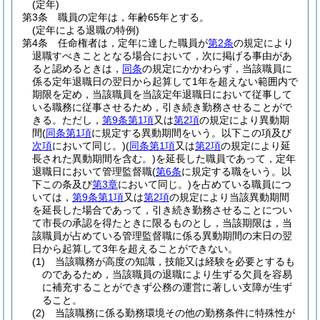
(定年)
第3条
職員の定年は，年齢65年とする。
(定年による退職の特例)
第4条
任命権者は，定年に達した職員が
第2条
の規定により
退職すべきこととなる場合において，次に掲げる事由があ
ると認めるときは，
同条
の規定にかかわらず，当該職員に
係る定年退職日の翌日から起算して1年を超えない範囲内で
期限を定め，当該職員を当該定年退職日において従事して
いる職務に従事させるため，引き続き勤務させることがで
きる。
ただし，
第9条第1項
又は
第2項
の規定により異動期
間
(
同条第1項
に規定する異動期間をいう。以下この項及び
次項
において同じ。)
(
同条第1項
又は
第2項
の規定により延
長された異動期間を含む。)
を延長した職員であって，定年
退職日において管理監督職
(
第6条
に規定する職をいう。以
下この条及び
第3章
において同じ。)
を占めている職員につ
いては，
第9条第1項
又は
第2項
の規定により当該異動期間
を延長した場合であって，引き続き勤務させることについ
て市長の承認を得たときに限るものとし，当該期限は，当
該職員が占めている管理監督職に係る異動期間の末日の翌
日から起算して3年を超えることができない。
(1)
当該職務が高度の知識，技能又は経験を必要とするも
のであるため，当該職員の退職により生ずる欠員を容易
に補充することができず公務の運営に著しい支障が生ず
ること。
(2)
当該職務に係る勤務環境その他の勤務条件に特殊性が