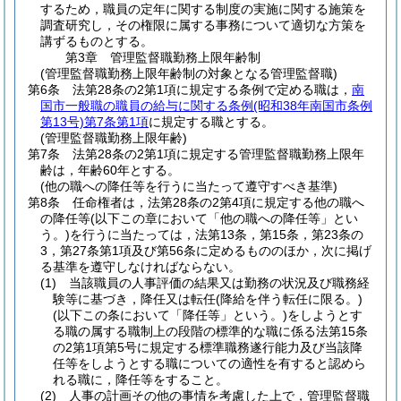
するため，職員の定年に関する制度の実施に関する施策を
調査研究し，その権限に属する事務について適切な方策を
講ずるものとする。
第3章
管理監督職勤務上限年齢制
(管理監督職勤務上限年齢制の対象となる管理監督職)
第6条
法第28条の2第1項に規定する条例で定める職は，
南
国市一般職の職員の給与に関する条例
(昭和38年南国市条例
第13号)
第7条第1項
に規定する職とする。
(管理監督職勤務上限年齢)
第7条
法第28条の2第1項に規定する管理監督職勤務上限年
齢は，年齢60年とする。
(他の職への降任等を行うに当たって遵守すべき基準)
第8条
任命権者は，法第28条の2第4項に規定する他の職へ
の降任等
(以下この章において「他の職への降任等」とい
う。)
を行うに当たっては，法第13条，第15条，第23条の
3，第27条第1項及び第56条に定めるもののほか，次に掲げ
る基準を遵守しなければならない。
(1)
当該職員の人事評価の結果又は勤務の状況及び職務経
験等に基づき，降任又は転任
(降給を伴う転任に限る。)
(以下この条において「降任等」という。)
をしようとす
る職の属する職制上の段階の標準的な職に係る法第15条
の2第1項第5号に規定する標準職務遂行能力及び当該降
任等をしようとする職についての適性を有すると認めら
れる職に，降任等をすること。
(2)
人事の計画その他の事情を考慮した上で，管理監督職