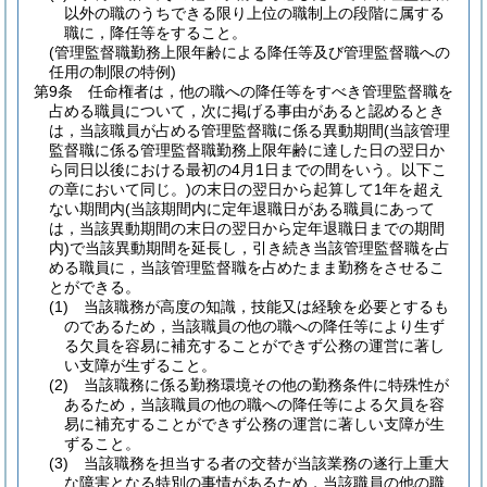
以外の職のうちできる限り上位の職制上の段階に属する
職に，降任等をすること。
(管理監督職勤務上限年齢による降任等及び管理監督職への
任用の制限の特例)
第9条
任命権者は，他の職への降任等をすべき管理監督職を
占める職員について，次に掲げる事由があると認めるとき
は，当該職員が占める管理監督職に係る異動期間
(当該管理
監督職に係る管理監督職勤務上限年齢に達した日の翌日か
ら同日以後における最初の4月1日までの間をいう。以下こ
の章において同じ。)
の末日の翌日から起算して1年を超え
ない期間内
(当該期間内に定年退職日がある職員にあって
は，当該異動期間の末日の翌日から定年退職日までの期間
内)
で当該異動期間を延長し，引き続き当該管理監督職を占
める職員に，当該管理監督職を占めたまま勤務をさせるこ
とができる。
(1)
当該職務が高度の知識，技能又は経験を必要とするも
のであるため，当該職員の他の職への降任等により生ず
る欠員を容易に補充することができず公務の運営に著し
い支障が生ずること。
(2)
当該職務に係る勤務環境その他の勤務条件に特殊性が
あるため，当該職員の他の職への降任等による欠員を容
易に補充することができず公務の運営に著しい支障が生
ずること。
(3)
当該職務を担当する者の交替が当該業務の遂行上重大
な障害となる特別の事情があるため，当該職員の他の職