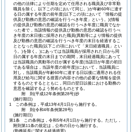
の他の法律により任期を定めて任用される職員及び非常勤
職員を除く。以下この項において同じ。)
が年齢60年に達す
る日の属する年度の前年度
(以下この項において「情報の提
供及び勤務の意思の確認を行うべき年度」という。)
(情報
の提供及び勤務の意思の確認を行うべき年度に職員でなか
った者で，当該情報の提供及び勤務の意思の確認を行うべ
き年度の末日後に採用された職員
(異動等により情報の提供
及び勤務の意思の確認を行うべき年度の末日を経過するこ
ととなった職員
(以下この項において「末日経過職員」とい
う。)
を除く。)
にあっては当該職員が採用された日から同
日の属する年度の末日までの期間，末日経過職員にあって
は当該職員の異動等の日が属する年度
(当該日が年度の初日
である場合は，当該年度の前年度)
)
において，当該職員に
対し，当該職員が年齢60年に達する日以後に適用される任
用及び給与に関する措置の内容その他の必要な情報を提供
するものとするとともに，同日の翌日以後における勤務の
意思を確認するよう努めるものとする。
附
則
(平成12年
条例第28号)
抄
(施行期日)
1
この条例は，平成13年4月1日から施行する。
附
則
(令和4年
条例第28号)
(施行期日)
第1条
この条例は，令和5年4月1日から施行する。
ただし，
附則第11条の規定は，公布の日から施行する。
(勤務延長に関する経過措置)