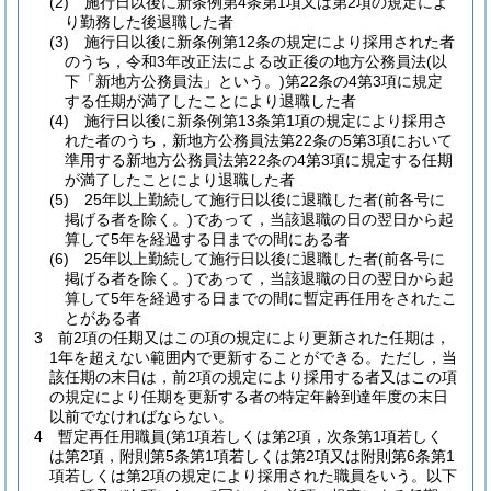
(2)
施行日以後に新条例第4条第1項又は第2項の規定によ
り勤務した後退職した者
(3)
施行日以後に新条例第12条の規定により採用された者
のうち，令和3年改正法による改正後の地方公務員法
(以
下「新地方公務員法」という。)
第22条の4第3項に規定
する任期が満了したことにより退職した者
(4)
施行日以後に新条例第13条第1項の規定により採用さ
れた者のうち，新地方公務員法第22条の5第3項において
準用する新地方公務員法第22条の4第3項に規定する任期
が満了したことにより退職した者
(5)
25年以上勤続して施行日以後に退職した者
(前各号に
掲げる者を除く。)
であって，当該退職の日の翌日から起
算して5年を経過する日までの間にある者
(6)
25年以上勤続して施行日以後に退職した者
(前各号に
掲げる者を除く。)
であって，当該退職の日の翌日から起
算して5年を経過する日までの間に暫定再任用をされたこ
とがある者
3
前2項の任期又はこの項の規定により更新された任期は，
1年を超えない範囲内で更新することができる。
ただし，当
該任期の末日は，前2項の規定により採用する者又はこの項
の規定により任期を更新する者の特定年齢到達年度の末日
以前でなければならない。
4
暫定再任用職員
(第1項若しくは第2項，次条第1項若しく
は第2項，附則第5条第1項若しくは第2項又は附則第6条第1
項若しくは第2項の規定により採用された職員をいう。以下