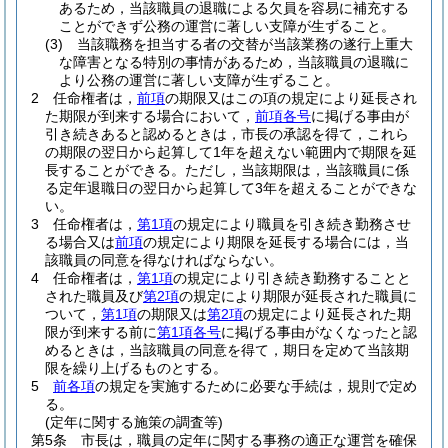
あるため，当該職員の退職による欠員を容易に補充する
ことができず公務の運営に著しい支障が生ずること。
(3)
当該職務を担当する者の交替が当該業務の遂行上重大
な障害となる特別の事情があるため，当該職員の退職に
より公務の運営に著しい支障が生ずること。
2
任命権者は，
前項
の期限又はこの項の規定により延長され
た期限が到来する場合において，
前項各号
に掲げる事由が
引き続きあると認めるときは，市長の承認を得て，これら
の期限の翌日から起算して1年を超えない範囲内で期限を延
長することができる。
ただし，当該期限は，当該職員に係
る定年退職日の翌日から起算して3年を超えることができな
い。
3
任命権者は，
第1項
の規定により職員を引き続き勤務させ
る場合又は
前項
の規定により期限を延長する場合には，当
該職員の同意を得なければならない。
4
任命権者は，
第1項
の規定により引き続き勤務することと
された職員及び
第2項
の規定により期限が延長された職員に
ついて，
第1項
の期限又は
第2項
の規定により延長された期
限が到来する前に
第1項各号
に掲げる事由がなくなったと認
めるときは，当該職員の同意を得て，期日を定めて当該期
限を繰り上げるものとする。
5
前各項
の規定を実施するために必要な手続は，規則で定め
る。
(定年に関する施策の調査等)
第5条
市長は，職員の定年に関する事務の適正な運営を確保