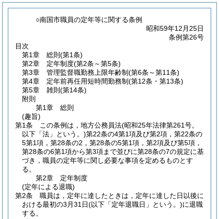
○南国市職員の定年等に関する条例
昭和59年12月25日
条例第26号
目次
第1章
総則
(第1条)
第2章
定年制度
(第2条～第5条)
第3章
管理監督職勤務上限年齢制
(第6条～第11条)
第4章
定年前再任用短時間勤務制
(第12条・第13条)
第5章
雑則
(第14条)
附則
第1章
総則
(趣旨)
第1条
この条例は，地方公務員法
(昭和25年法律第261号。
以下「法」という。)
第22条の4第1項及び第2項，第22条の
5第1項，第28条の2，第28条の5第1項，第2項及び第5項，
第28条の6第1項から第3項まで並びに第28条の7の規定に基
づき，職員の定年等に関し必要な事項を定めるものとす
る。
第2章
定年制度
(定年による退職)
第2条
職員は，定年に達したときは，定年に達した日以後に
おける最初の3月31日
(以下「定年退職日」という。)
に退職
する。