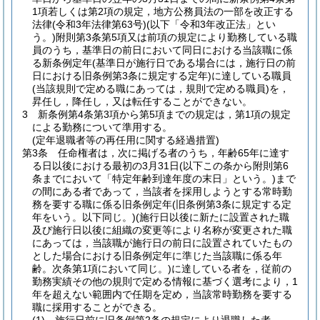
1項若しくは第2項の規定，地方公務員法の一部を改正する
法律
(令和3年法律第63号)
(以下「令和3年改正法」とい
う。)
附則第3条第5項又は前項の規定により勤務している職
員のうち，基準日の前日において同日における当該職に係
る新条例定年
(基準日が施行日である場合には，施行日の前
日における旧条例第3条に規定する定年)
に達している職員
(当該規則で定める職にあっては，規則で定める職員)
を，
昇任し，降任し，又は転任することができない。
3
新条例第4条第3項から第5項までの規定は，第1項の規定
による勤務について準用する。
(定年退職者等の再任用に関する経過措置)
第3条
任命権者は，次に掲げる者のうち，年齢65年に達す
る日以後における最初の3月31日
(以下この条から附則第6
条までにおいて「特定年齢到達年度の末日」という。)
まで
の間にある者であって，当該者を採用しようとする常時勤
務を要する職に係る旧条例定年
(旧条例第3条に規定する定
年をいう。以下同じ。)
(施行日以後に新たに設置された職
及び施行日以後に組織の変更等により名称が変更された職
にあっては，当該職が施行日の前日に設置されていたもの
とした場合における旧条例定年に準じた当該職に係る年
齢。次条第1項において同じ。)
に達している者を，従前の
勤務実績その他の規則で定める情報に基づく選考により，1
年を超えない範囲内で任期を定め，当該常時勤務を要する
職に採用することができる。