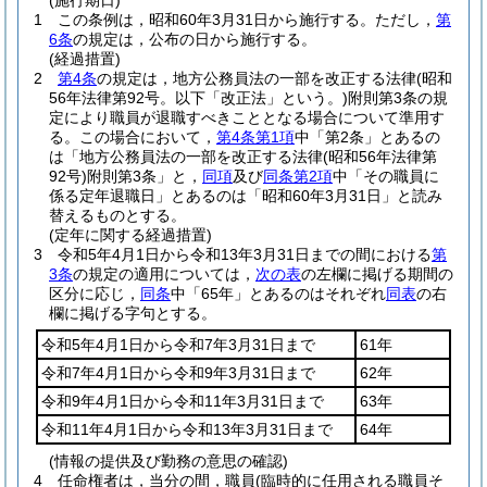
(施行期日)
1
この条例は，昭和60年3月31日から施行する。
ただし，
第
6条
の規定は，公布の日から施行する。
(経過措置)
2
第4条
の規定は，地方公務員法の一部を改正する法律
(昭和
56年法律第92号。以下「改正法」という。)
附則第3条の規
定により職員が退職すべきこととなる場合について準用す
る。
この場合において，
第4条第1項
中「第2条」とあるの
は「地方公務員法の一部を改正する法律
(昭和56年法律第
92号)
附則第3条」と，
同項
及び
同条第2項
中「その職員に
係る定年退職日」とあるのは「昭和60年3月31日」と読み
替えるものとする。
(定年に関する経過措置)
3
令和5年4月1日から令和13年3月31日までの間における
第
3条
の規定の適用については，
次の表
の左欄に掲げる期間の
区分に応じ，
同条
中「65年」とあるのはそれぞれ
同表
の右
欄に掲げる字句とする。
令和5年4月1日から令和7年3月31日まで
61年
令和7年4月1日から令和9年3月31日まで
62年
令和9年4月1日から令和11年3月31日まで
63年
令和11年4月1日から令和13年3月31日まで
64年
(情報の提供及び勤務の意思の確認)
4
任命権者は，当分の間，職員
(臨時的に任用される職員そ