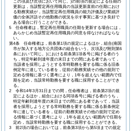
この項及び次項において同じ。)
の前項の規定による任期の
更新は，当該暫定再任用職員の当該更新直前の任期におけ
る勤務実績が，当該暫定再任用職員の能力評価及び業績評
価の全体評語その他勤務の状況を示す事実に基づき良好で
ある場合に行うことができる。
5
任命権者は，暫定再任用職員の任期を更新する場合には，
あらかじめ当該暫定再任用職員の同意を得なければならな
い。
第4条
任命権者は，前条第1項の規定によるほか，組合
(南国
市が加入する地方公共団体の組合をいう。次項及び附則第6
条において同じ。)
における前条第1項各号に掲げる者のう
ち，特定年齢到達年度の末日までの間にある者であって，
当該者を採用しようとする常時勤務を要する職に係る旧条
例定年に達している者を，従前の勤務実績その他の規則で
定める情報に基づく選考により，1年を超えない範囲内で任
期を定め，当該常時勤務を要する職に採用することができ
る。
2
令和14年3月31日までの間，任命権者は，前条第2項の規
定によるほか，組合における同項各号に掲げる者のうち，
特定年齢到達年度の末日までの間にある者であって，当該
者を採用しようとする常時勤務を要する職に係る新条例定
年に達している者を，従前の勤務実績その他の規則で定め
る情報に基づく選考により，1年を超えない範囲内で任期を
定め，当該常時勤務を要する職に採用することができる。
3
前2項の場合においては，前条第3項から第5項までの規定