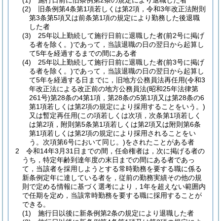
(1)
施行日前に旧条例第2条の規定により退職した者
(2)
旧条例第4条第1項若しくは第2項，令和3年改正法附則
第3条第5項又は前条第1項の規定により勤務した後退職
した者
(3)
25年以上勤続して施行日前に退職した者
(前2号に掲げ
る者を除く。)
であって，当該退職の日の翌日から起算し
て5年を経過するまでの間にある者
(4)
25年以上勤続して施行日前に退職した者
(前3号に掲げ
る者を除く。)
であって，当該退職の日の翌日から起算し
て5年を経過する日までに，旧地方公務員法再任用
(令和3
年改正法による改正前の地方公務員法
(昭和25年法律第
261号)
第28条の4第1項，第28条の5第1項又は第28条の6
第1項若しくは第2項の規定により採用することをいう。)
又は暫定再任用
(この項若しくは次項，次条第1項若しく
は第2項，附則第5条第1項若しくは第2項又は附則第6条
第1項若しくは第2項の規定により採用されることをい
う。次項第6号において同じ。)
をされたことがある者
2
令和14年3月31日までの間，任命権者は，次に掲げる者の
うち，特定年齢到達年度の末日までの間にある者であっ
て，当該者を採用しようとする常時勤務を要する職に係る
新条例定年に達している者を，従前の勤務実績その他の規
則で定める情報に基づく選考により，1年を超えない範囲内
で任期を定め，当該常時勤務を要する職に採用することが
できる。
(1)
施行日以後に新条例第2条の規定により退職した者