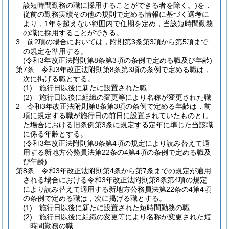
該短時間勤務の職に採用することができる者を除く。)
を，
従前の勤務実績その他の規則で定める情報に基づく選考に
より，1年を超えない範囲内で任期を定め，当該短時間勤務
の職に採用することができる。
3
前2項の場合においては，附則第3条第3項から第5項まで
の規定を準用する。
(令和3年改正法附則第8条第3項の条例で定める職及び年齢)
第7条
令和3年改正法附則第8条第3項の条例で定める職は，
次に掲げる職とする。
(1)
施行日以後に新たに設置された職
(2)
施行日以後に組織の変更等により名称が変更された職
2
令和3年改正法附則第8条第3項の条例で定める年齢は，前
項に規定する職が施行日の前日に設置されていたものとし
た場合における旧条例第3条に規定する定年に準じた当該職
に係る年齢とする。
(令和3年改正法附則第8条第4項の規定により読み替えて適
用する新地方公務員法第22条の4第4項の条例で定める職及
び年齢)
第8条
令和3年改正法附則第4条から第7条までの規定が適用
される場合における令和3年改正法附則第8条第4項の規定
により読み替えて適用する新地方公務員法第22条の4第4項
の条例で定める職は，次に掲げる職とする。
(1)
施行日以後に新たに設置された短時間勤務の職
(2)
施行日以後に組織の変更等により名称が変更された短
時間勤務の職