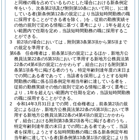
と同種の職を占めているものとした場合における新条例定
年をいう。次条第2項及び附則第10条において同じ。)
に達
している者
(新条例第12条の規定により当該短時間勤務の職
に採用することができる者を除く。)
を，従前の勤務実績そ
の他の規則で定める情報に基づく選考により，1年を超えな
い範囲内で任期を定め，当該短時間勤務の職に採用するこ
とができる。
3
前2項の場合においては，附則第3条第3項から第5項まで
の規定を準用する。
第6条
任命権者は，前条第1項の規定によるほか，新地方公
務員法第22条の5第3項において準用する新地方公務員法第
22条の4第4項の規定にかかわらず，組合における附則第3
条第1項各号に掲げる者のうち，特定年齢到達年度の末日ま
での間にある者であって，当該者を採用しようとする短時
間勤務の職に係る旧条例定年相当年齢に達している者を，
従前の勤務実績その他の規則で定める情報に基づく選考に
より，1年を超えない範囲内で任期を定め，当該短時間勤務
の職に採用することができる。
2
令和14年3月31日までの間，任命権者は，前条第2項の規
定によるほか，新地方公務員法第22条の5第3項において準
用する新地方公務員法第22条の4第4項の規定にかかわら
ず，組合における附則第3条第2項各号に掲げる者のうち，
特定年齢到達年度の末日までの間にある者であって，当該
者を採用しようとする短時間勤務の職に係る新条例定年相
当年齢に達している者
(新条例第13条第1項の規定により当