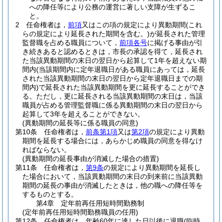
への降任等により公務の運営に著しい支障が生ずるこ
と。
2
任命権者は，
前項
又はこの項の規定により異動期間
(これ
らの規定により延長された期間を含む。)
が延長された管理
監督職を占める職員について，
前項各号
に掲げる事由が引
き続きあると認めるときは，市長の承認を得て，延長され
た当該異動期間の末日の翌日から起算して1年を超えない期
間内
(当該期間内に定年退職日がある職員にあっては，延長
された当該異動期間の末日の翌日から定年退職日までの期
間内)
で延長された当該異動期間を更に延長することができ
る。
ただし，更に延長される当該異動期間の末日は，当該
職員が占める管理監督職に係る異動期間の末日の翌日から
起算して3年を超えることができない。
(異動期間の延長等に係る職員の同意)
第10条
任命権者は，
前条第1項
又は
第2項
の規定により異動
期間を延長する場合には，あらかじめ職員の同意を得なけ
ればならない。
(異動期間の延長事由が消滅した場合の措置)
第11条
任命権者は，
第9条
の規定により異動期間を延長し
た場合において，当該異動期間の末日の到来前に当該異動
期間の延長の事由が消滅したときは，他の職への降任等を
するものとする。
第4章
定年前再任用短時間勤務制
(定年前再任用短時間勤務職員の任用)
第12条
任命権者は，年齢60年に達した日以後に退職
(臨時