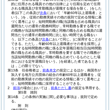
的に任用される職員その他の法律により任期を定めて任用
される職員及び非常勤職員が退職する場合を除く。)
をした
者
(以下この条及び
次条
において「年齢60年以上退職者」と
いう。)
を，従前の勤務実績その他の規則で定める情報に基
づく選考により，短時間勤務の職
(当該職を占める職員の1
週間当たりの通常の勤務時間が，常時勤務を要する職でそ
の職務が当該短時間勤務の職と同種の職を占める職員の1週
間当たりの通常の勤務時間に比し短い時間である職をい
う。以下この条及び
次条
において同じ。)
に採用することが
できる。
ただし，年齢60年以上退職者がその者を採用しよ
うとする短時間勤務の職に係る定年退職日相当日
(短時間勤
務の職を占める職員が，常時勤務を要する職でその職務が
当該短時間勤務の職と同種の職を占めているものとした場
合における定年退職日をいう。)
を経過した者であるとき
は，この限りでない。
第13条
任命権者は，
前条本文
の規定によるほか，南国市が
加入する地方公共団体の組合の年齢60年以上退職者を，従
前の勤務実績その他の規則で定める情報に基づく選考によ
り，短時間勤務の職に採用することができる。
2
前項
の場合においては，
前条ただし書
の規定を準用する。
第5章
雑則
第14条
この条例の実施に関し必要な事項は，規則で定め
る。
附
則