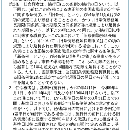
第2条
任命権者は，施行日
(この条例の施行の日をいう。以
下同じ。)
前にこの条例による改正前の南国市職員の定年等
に関する条例
(以下「旧条例」という。)
第4条第1項又は第2
項の規定により勤務することとされ，かつ，旧条例勤務延
長期限
(同条第1項の期限又は同条第2項の規定により延長さ
れた期限をいう。以下この項において同じ。)
が施行日以後
に到来する職員
(以下この項において「旧条例勤務延長職
員」という。)
について，旧条例勤務延長期限又はこの項の
規定により延長された期限が到来する場合において，この
条例による改正後の南国市職員の定年等に関する条例
(以下
「新条例」という。)
第4条第1項各号に掲げる事由があると
認めるときは，市長の承認を得て，これらの期限の翌日か
ら起算して1年を超えない範囲内で期限を延長することがで
きる。
ただし，当該期限は，当該旧条例勤務延長職員に係
る旧条例第2条に規定する定年退職日の翌日から起算して3
年を超えることができない。
2
任命権者は，基準日
(施行日，令和7年4月1日，令和9年4
月1日，令和11年4月1日及び令和13年4月1日をいう。以下
この項において同じ。)
から基準日の翌年の3月31日までの
間，基準日における新条例定年
(新条例第3条に規定する定
年をいう。以下同じ。)
が基準日の前日における新条例定年
(基準日が施行日である場合には，施行日の前日における旧
条例第3条に規定する定年)
を超える職及びこれに相当する
基準日以後に設置された職その他の規則で定める職に，基
準日から基準日の翌年の3月31日までの間に新条例第4条第