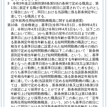
3
令和3年改正法附則第8条第5項の条例で定める職員は，第
1項に規定する職が基準日の前日に設置されていたものとし
た場合において，同日における当該職に係る新条例定年に
達している職員とする。
(定年前再任用短時間勤務職員に関する経過措置)
第10条
任命権者は，基準日
(令和7年4月1日，令和9年4月1
日，令和11年4月1日及び令和13年4月1日をいう。以下この
条において同じ。)
から基準日の翌年の3月31日までの間，
基準日における新条例定年相当年齢が基準日の前日におけ
る新条例定年相当年齢を超える短時間勤務の職及びこれに
相当する基準日以後に設置された短時間勤務の職その他の
規則で定める短時間勤務の職
(以下この条において「新条例
原則定年相当年齢引上げ短時間勤務職」という。)
に，基準
日の前日までに新条例第12条に規定する年齢60年以上退職
者となった者
(基準日前から新条例第4条第1項又は第2項の
規定により勤務した後基準日以後に退職をした者を含む。)
のうち基準日の前日において同日における当該新条例原則
定年相当年齢引上げ短時間勤務職に係る新条例定年相当年
齢に達している者
(当該規則で定める短時間勤務の職にあっ
ては，規則で定める者)
を，新条例第12条又は第13条第1項
の規定により採用することができず，新条例原則定年相当
年齢引上げ短時間勤務職に，新条例第12条又は第13条第1
項の規定により採用された職員
(以下この条において「定年
前再任用短時間勤務職員」という。)
のうち基準日の前日に
おいて同日における当該新条例原則定年相当年齢引上げ短