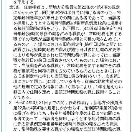
を準用する。
第5条
任命権者は，新地方公務員法第22条の4第4項の規定
にかかわらず，附則第3条第1項各号に掲げる者のうち，特
定年齢到達年度の末日までの間にある者であって，当該者
を採用しようとする短時間勤務の職
(新条例第12条に規定す
る短時間勤務の職をいう。以下同じ。)
に係る旧条例定年相
当年齢
(短時間勤務の職を占める職員が，常時勤務を要する
職でその職務が当該短時間勤務の職と同種の職を占めてい
るものとした場合における旧条例定年
(施行日以後に新たに
設置された短時間勤務の職及び施行日以後に組織の変更等
により名称が変更された短時間勤務の職にあっては，当該
職が施行日の前日に設置されていたものとした場合におい
て，当該職を占める職員が，常時勤務を要する職でその職
務が当該職と同種の職を占めているものとしたときにおけ
る旧条例定年に準じた当該職に係る年齢)
をいう。次条第1
項において同じ。)
に達している者を，従前の勤務実績その
他の規則で定める情報に基づく選考により，1年を超えない
範囲内で任期を定め，当該短時間勤務の職に採用すること
ができる。
2
令和14年3月31日までの間，任命権者は，新地方公務員法
第22条の4第4項の規定にかかわらず，附則第3条第2項各号
に掲げる者のうち，特定年齢到達年度の末日までの間にあ
る者であって，当該者を採用しようとする短時間勤務の職
に係る新条例定年相当年齢
(短時間勤務の職を占める職員
が，常時勤務を要する職でその職務が当該短時間勤務の職