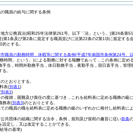
職の職員の給与に関する条例
，地方公務員法
(昭和25年法律第261号。以下「法」という。)
第24条第
号)
第1条及び第2条に規定する職員並びに法第22条の2第1項に規定する
目的とする。
国市職員の勤務時間，休暇等に関する条例
(平成7年南国市条例第24号。
務時間」という。)
による勤務に対する報酬であって，この条例に定め
務手当，時間外勤務手当，休日勤務手当，夜勤手当，宿日直手当，管理
する。
次のとおりとする。
料表
(
別表1
)
(
別表2
)
その複雑，困難及び責任の度に基づき，これを給料表に定める職務の級
職務表
(
別表3
)
のとおりとする。
べての職員の職を給料表に定める職務の級のいずれかに格付し給料表に
方公共団体の組織に関する法令，条例，規則及び規程の趣旨に従い
前条
を設定し，又は改定することができる。
給等の基準)