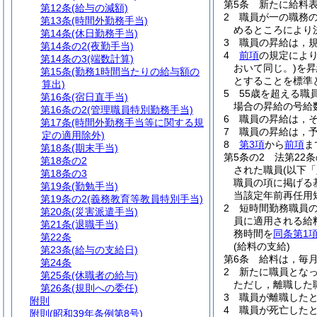
第5条
新たに給料
第12条
(給与の減額)
2
職員が一の職務
第13条
(時間外勤務手当)
めるところにより
第14条
(休日勤務手当)
3
職員の昇給は，
第14条の2
(夜勤手当)
4
前項
の規定によ
第14条の3
(端数計算)
おいて同じ。)
を昇
第15条
(勤務1時間当たりの給与額の
とすることを標準
算出)
5
55歳を超える職
第16条
(宿日直手当)
場合の昇給の号給
第16条の2
(管理職員特別勤務手当)
6
職員の昇給は，
第17条
(時間外勤務手当等に関する規
7
職員の昇給は，
定の適用除外)
8
第3項
から
前項
ま
第18条
(期末手当)
第5条の2
法第22
第18条の2
された職員
(以下
第18条の3
職員の項に掲げる
第19条
(勤勉手当)
当該定年前再任用
第19条の2
(義務教育等教員特別手当)
2
短時間勤務職員
第20条
(災害派遣手当)
員に適用される給
第21条
(退職手当)
務時間を
同条第1
第22条
(給料の支給)
第23条
(給与の支給日)
第6条
給料は，毎
第24条
2
新たに職員とな
第25条
(休職者の給与)
ただし，離職した
第26条
(規則への委任)
3
職員が離職した
附則
4
職員が死亡した
附則
(昭和39年条例第8号)