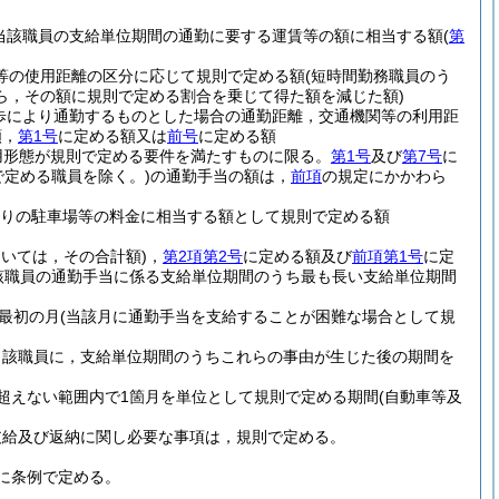
当該職員の支給単位期間の通勤に要する運賃等の額に相当する額
(
第
車等の使用距離の区分に応じて規則で定める額
(短時間勤務職員のう
ら，その額に規則で定める割合を乗じて得た額を減じた額)
歩により通勤するものとした場合の通勤距離，交通機関等の利用距
額，
第1号
に定める額又は
前号
に定める額
用形態が規則で定める要件を満たすものに限る。
第1号
及び
第7号
に
で定める職員を除く。)
の通勤手当の額は，
前項
の規定にかかわら
当たりの駐車場等の料金に相当する額として規則で定める額
おいては，その合計額)
，
第2項第2号
に定める額及び
前項第1号
に定
該職員の通勤手当に係る支給単位期間のうち最も長い支給単位期間
最初の月
(当該月に通勤手当を支給することが困難な場合として規
当該職員に，支給単位期間のうちこれらの事由が生じた後の期間を
超えない範囲内で1箇月を単位として規則で定める期間
(自動車等及
支給及び返納に関し必要な事項は，規則で定める。
に条例で定める。