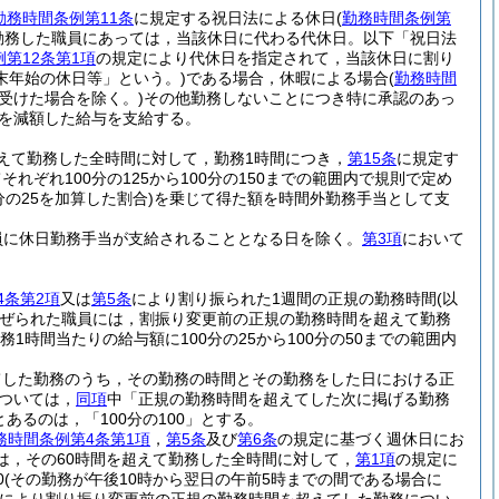
勤務時間条例第11条
に規定する祝日法による休日
(
勤務時間条例第
勤務した職員にあっては，当該休日に代わる代休日。以下「祝日法
第12条第1項
の規定により代休日を指定されて，当該休日に割り
末年始の休日等」という。)
である場合，休暇による場合
(
勤務時間
受けた場合を除く。)
その他勤務しないことにつき特に承認のあっ
額を減額した給与を支給する。
えて勤務した全時間に対して，勤務1時間につき，
第15条
に規定す
ぞれ100分の125から100分の150までの範囲内で規則で定め
の25を加算した割合)
を乗じて得た額を時間外勤務手当として支
員に休日勤務手当が支給されることとなる日を除く。
第3項
において
4条第2項
又は
第5条
により割り振られた1週間の正規の勤務時間
(以
ぜられた職員には，割振り変更前の正規の勤務時間を超えて勤務
務1時間当たりの給与額に100分の25から100分の50までの範囲内
てした勤務のうち，その勤務の時間とその勤務をした日における正
ついては，
同項
中「正規の勤務時間を超えてした次に掲げる勤務
とあるのは，「100分の100」とする。
務時間条例第4条第1項
，
第5条
及び
第6条
の規定に基づく週休日にお
は，その60時間を超えて勤務した全時間に対して，
第1項
の規定に
0
(その勤務が午後10時から翌日の午前5時までの間である場合に