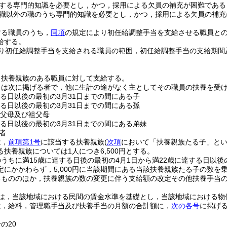
する専門的知識を必要とし，かつ，採用による欠員の補充が困難であると
職以外の職のうち専門的知識を必要とし，かつ，採用による欠員の補
する職員のうち，
同項
の規定により初任給調整手当を支給させる職員と
給する。
り初任給調整手当を支給される職員の範囲，初任給調整手当の支給期間
，扶養親族のある職員に対して支給する。
とは次に掲げる者で，他に生計の途がなく主としてその職員の扶養を受
する日以後の最初の3月31日までの間にある子
する日以後の最初の3月31日までの間にある孫
の父母及び祖父母
する日以後の最初の3月31日までの間にある弟妹
者
は，
前項第1号
に該当する扶養親族
(
次項
において「扶養親族たる子」とい
扶養親族については1人につき6,500円とする。
うちに満15歳に達する日後の最初の4月1日から満22歳に達する日以後
定にかかわらず，5,000円に当該期間にある当該扶養親族たる子の数を
るもののほか，扶養親族の数の変更に伴う支給額の改定その他扶養手当
は，当該地域における民間の賃金水準を基礎とし，当該地域における物
は，給料，管理職手当及び扶養手当の月額の合計額に，
次の各号
に掲げ
の20