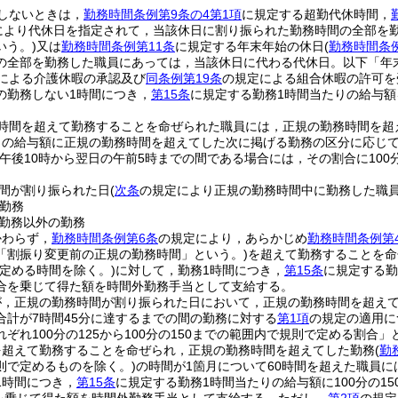
しないときは，
勤務時間条例第9条の4第1項
に規定する超勤代休時間，
により代休日を指定されて，当該休日に割り振られた勤務時間の全部を
いう。)
又は
勤務時間条例第11条
に規定する年末年始の休日
(
勤務時間条例
の全部を勤務した職員にあっては，当該休日に代わる代休日。以下「年
による介護休暇の承認及び
同条例第19条
の規定による組合休暇の許可を
の勤務しない1時間につき，
第15条
に規定する勤務1時間当たりの給与
時間を超えて勤務することを命ぜられた職員には，正規の勤務時間を超
の給与額に正規の勤務時間を超えてした次に掲げる勤務の区分に応じてそれ
が午後10時から翌日の午前5時までの間である場合には，その割合に100分
間が割り振られた日
(
次条
の規定により正規の勤務時間中に勤務した職
勤務
勤務以外の勤務
かわらず，
勤務時間条例第6条
の規定により，あらかじめ
勤務時間条例第
「割振り変更前の正規の勤務時間」という。)
を超えて勤務することを命
で定める時間を除く。)
に対して，勤務1時間につき，
第15条
に規定する勤
合を乗じて得た額を時間外勤務手当として支給する。
が，正規の勤務時間が割り振られた日において，正規の勤務時間を超え
合計が7時間45分に達するまでの間の勤務に対する
第1項
の規定の適用に
ぞれ100分の125から100分の150までの範囲内で規則で定める割合」
を超えて勤務することを命ぜられ，正規の勤務時間を超えてした勤務
(
勤
則で定めるものを除く。)
の時間が1箇月について60時間を超えた職員に
1時間につき，
第15条
に規定する勤務1時間当たりの給与額に100分の15