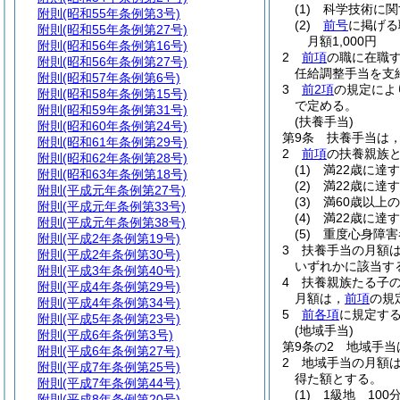
(1)
科学技術に関
附則
(昭和55年条例第3号)
(2)
前号
に掲げる
附則
(昭和55年条例第27号)
月額1,000円
附則
(昭和56年条例第16号)
2
前項
の職に在職
附則
(昭和56年条例第27号)
任給調整手当を支
附則
(昭和57年条例第6号)
3
前2項
の規定によ
附則
(昭和58年条例第15号)
で定める。
附則
(昭和59年条例第31号)
(扶養手当)
附則
(昭和60年条例第24号)
第9条
扶養手当は
附則
(昭和61年条例第29号)
2
前項
の扶養親族
附則
(昭和62年条例第28号)
(1)
満22歳に達
附則
(昭和63年条例第18号)
(2)
満22歳に達
附則
(平成元年条例第27号)
(3)
満60歳以上
附則
(平成元年条例第33号)
(4)
満22歳に達
附則
(平成元年条例第38号)
(5)
重度心身障害
附則
(平成2年条例第19号)
3
扶養手当の月額
附則
(平成2年条例第30号)
いずれかに該当する
附則
(平成3年条例第40号)
4
扶養親族たる子の
附則
(平成4年条例第29号)
月額は，
前項
の規
附則
(平成4年条例第34号)
5
前各項
に規定す
附則
(平成5年条例第23号)
(地域手当)
附則
(平成6年条例第3号)
第9条の2
地域手当
附則
(平成6年条例第27号)
2
地域手当の月額
附則
(平成7年条例第25号)
得た額とする。
附則
(平成7年条例第44号)
(1)
1級地 100分
附則
(平成8年条例第20号)