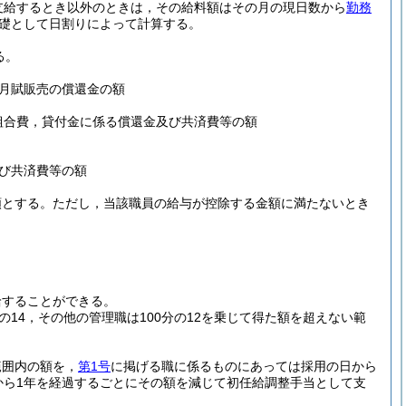
支給するとき以外のときは，その給料額はその月の現日数から
勤務
礎として日割りによって計算する。
る。
月賦販売の償還金の額
組合費，貸付金に係る償還金及び共済費等の額
び共済費等の額
額とする。
ただし，当該職員の給与が控除する金額に満たないとき
給することができる。
14，その他の管理職は100分の12を乗じて得た額を超えない範
範囲内の額を，
第1号
に掲げる職に係るものにあっては採用の日から
から1年を経過するごとにその額を減じて初任給調整手当として支