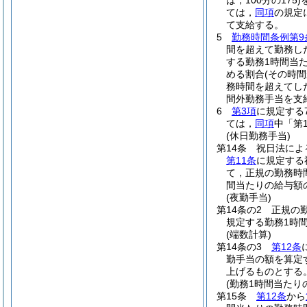
は，100分の175)
ては，
同項
の規定
て支給する。
5
勤務時間条例第9
間を超えて勤務し
する勤務1時間当た
める割合
(その時
務時間を超えてし
間外勤務手当を支
6
第3項
に規定する
ては，
同項
中「第
(休日勤務手当)
第14条
祝日法によ
第11条
に規定する
て，正規の勤務時
間当たりの給与額の
(夜勤手当)
第14条の2
正規の
規定する勤務1時
(端数計算)
第14条の3
第12条
勤手当の額を算定
上げるものとする
(勤務1時間当たり
第15条
第12条
から