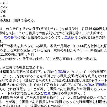
の16
の12
分の8
分の4
の級地は，規則で定める。
は，自ら居住するため住宅
(貸間を含む。)
を借り受け，月額16,000円
用料を支払っている職員その他規則で定める職員を除く。)
に支給する。
は，
次の各号
に掲げる職員の区分に応じて，
当該各号
に定める額
(その額
る。
0円以下の家賃を支払っている職員 家賃の月額から16,000円を控除した
0円を超える家賃を支払っている職員 家賃の月額から27,000円を控除し
11,000円に加算した額
もののほか，住居手当の支給に関し必要な事項は，規則で定める。
，次に掲げる職員に支給する。
通機関又は有料の道路
(以下この項から
第3項
までにおいて「交通機関等
」という。)
を負担することを常例とする職員
(交通機関等を利用しなけ
ないで徒歩により通勤するものとした場合の通勤距離が片道2キロメー
動車その他の交通用具で規則で定めるもの
(以下この項，
次項
及び
第6項
用しなければ通勤することが著しく困難である職員以外の職員であって
ロメートル未満であるもの及び
次号
に掲げる職員を除く。)
通機関等を利用してその運賃等を負担し，かつ，自動車等を使用するこ
ることが著しく困難である職員以外の職員であって交通機関等を利用せ
が片道2キロメートル未満であるものを除く。)