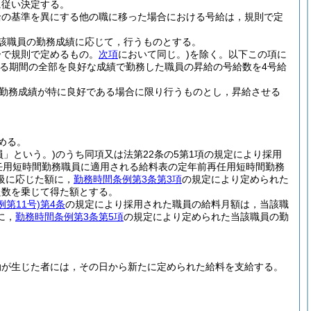
に従い決定する。
給の基準を異にする他の職に移った場合における号給は，規則で定
該職員の勤務成績に応じて，行うものとする。
齢で規則で定めるもの。
次項
において同じ。)
を除く。以下この項に
る期間の全部を良好な成績で勤務した職員の昇給の号給数を4号給
勤務成績が特に良好である場合に限り行うものとし，昇給させる
める。
員」という。)
のうち同項又は法第22条の5第1項の規定により採用
任用短時間勤務職員に適用される給料表の定年前再任用短時間勤務
級に応じた額に，
勤務時間条例第3条第3項
の規定により定められた
た数を乗じて得た額とする。
例第11号)
第4条
の規定により採用された職員の給料月額は，当該職
に，
勤務時間条例第3条第5項
の規定により定められた当該職員の勤
。
動が生じた者には，その日から新たに定められた給料を支給する。