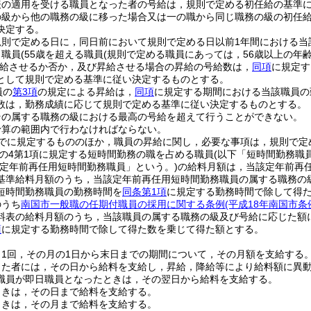
表の適用を受ける職員となった者の号給は，規則で定める初任給の基準
の級から他の職務の級に移った場合又は一の職から同じ職務の級の初任
決定する。
規則で定める日に，同日前において規則で定める日以前1年間における当
り職員
(55歳を超える職員
(規則で定める職員にあっては，56歳以上の年
給させるか否か，及び昇給させる場合の昇給の号給数は，
同項
に規定す
として規則で定める基準に従い決定するものとする。
員の
第3項
の規定による昇給は，
同項
に規定する期間における当該職員の
数は，勤務成績に応じて規則で定める基準に従い決定するものとする。
その属する職務の級における最高の号給を超えて行うことができない。
予算の範囲内で行わなければならない。
でに規定するもののほか，職員の昇給に関し，必要な事項は，規則で定
条の4第1項に規定する短時間勤務の職を占める職員
(以下「短時間勤務職
「定年前再任用短時間勤務職員」という。)
の給料月額は，当該定年前再
基準給料月額のうち，当該定年前再任用短時間勤務職員の属する職務の
短時間勤務職員の勤務時間を
同条第1項
に規定する勤務時間で除して得
のうち
南国市一般職の任期付職員の採用に関する条例
(平成18年南国市条
料表の給料月額のうち，当該職員の属する職務の級及び号給に応じた額
項
に規定する勤務時間で除して得た数を乗じて得た額とする。
月1回，その月の1日から末日までの期間について，その月額を支給する
った者には，その日から給料を支給し，昇給，降給等により給料額に異
職員が即日職員となったときは，その翌日から給料を支給する。
ときは，その日まで給料を支給する。
ときは，その月まで給料を支給する。