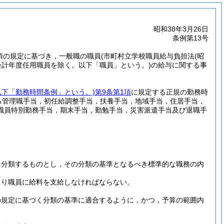
昭和38年3月26日
条例第13号
5項の規定に基づき，一般職の職員
(市町村立学校職員給与負担法
(昭
会計年度任用職員を除く。以下「職員」という。)
の給与に関する事
以下「勤務時間条例」という。)
第9条第1項
に規定する正規の勤務時
る管理職手当，初任給調整手当，扶養手当，地域手当，住居手当，
職員特別勤務手当，期末手当，勤勉手当，災害派遣手当及び退職手
に分類するものとし，その分類の基準となるべき標準的な職務の内
より職員に給料を支給しなければならない。
の規定に基づく分類の基準に適合するように，かつ，予算の範囲内