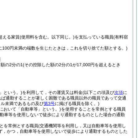
を超える家賃
(使用料を含む。以下同じ。)
を支払っている職員
(有料宿
に100円未満の端数を生じたときは，これを切り捨てた額とする。)
額
た額の2分の1
(その控除した額の2分の1が17,000円を超えるとき
」という。)
を利用して，その運賃又は料金
(以下この項及び
次項
に
れば通勤することが著しく困難である職員以外の職員であって交通
トル未満であるもの及び
第3号
に掲げる職員を除く。)
において「自動車等」という。)
を使用することを常例とする職員
自動車等を使用しないで徒歩により通勤するものとした場合の通勤
とを常例とする職員
(交通機関等を利用し，又は自動車等を使用し
ず，かつ，自動車等を使用しないで徒歩により通勤するものとした