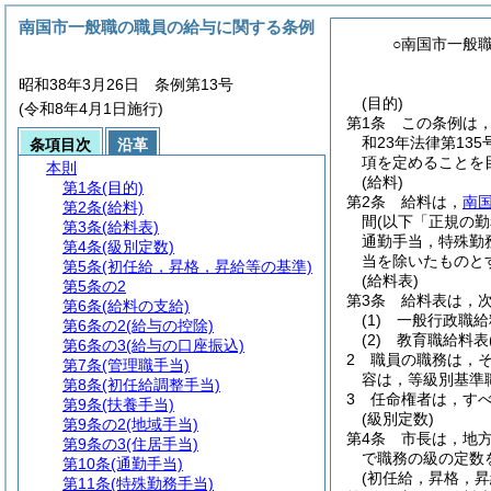
南国市一般職の職員の給与に関する条例
○南国市一般
昭和38年3月26日 条例第13号
(目的)
(令和8年4月1日施行)
第1条
この条例は
和23年法律第135
条項目次
沿革
項を定めることを
本則
(給料)
第1条
(目的)
第2条
給料は，
南
第2条
(給料)
間
(以下「正規の勤
第3条
(給料表)
通勤手当，特殊勤
第4条
(級別定数)
当を除いたものと
第5条
(初任給，昇格，昇給等の基準)
(給料表)
第5条の2
第3条
給料表は，
第6条
(給料の支給)
(1)
一般行政職給
第6条の2
(給与の控除)
(2)
教育職給料表
第6条の3
(給与の口座振込)
2
職員の職務は，
第7条
(管理職手当)
容は，等級別基準
第8条
(初任給調整手当)
3
任命権者は，す
第9条
(扶養手当)
(級別定数)
第9条の2
(地域手当)
第4条
市長は，地
第9条の3
(住居手当)
で職務の級の定数
第10条
(通勤手当)
(初任給，昇格，昇
第11条
(特殊勤務手当)