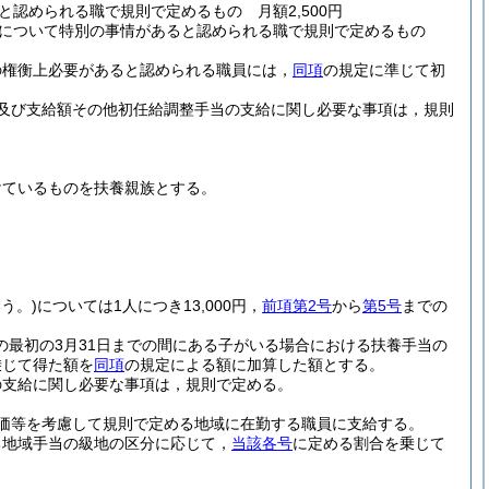
認められる職で規則で定めるもの 月額2,500円
充について特別の事情があると認められる職で規則で定めるもの
の権衡上必要があると認められる職員には，
同項
の規定に準じて初
及び支給額その他初任給調整手当の支給に関し必要な事項は，規則
けているものを扶養親族とする。
う。)
については1人につき13,000円，
前項第2号
から
第5号
までの
の最初の3月31日までの間にある子がいる場合における扶養手当の
乗じて得た額を
同項
の規定による額に加算した額とする。
の支給に関し必要な事項は，規則で定める。
価等を考慮して規則で定める地域に在勤する職員に支給する。
る地域手当の級地の区分に応じて，
当該各号
に定める割合を乗じて