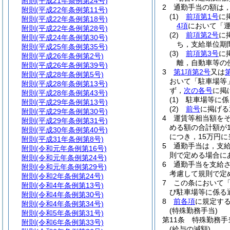
附則
(平成21年条例第24号)
2
通勤手当の額は
附則
(平成22年条例第11号)
(1)
前項第1号
に
附則
(平成22年条例第18号)
4項
において「運
附則
(平成22年条例第28号)
(2)
前項第2号
に
附則
(平成24年条例第30号)
ち，支給単位期
附則
(平成25年条例第35号)
(3)
前項第3号
に
附則
(平成26年条例第2号)
離，自動車等の
附則
(平成26年条例第39号)
3
第1項第2号
又は
附則
(平成28年条例第5号)
おいて「駐車場等
附則
(平成28年条例第13号)
ず，
次の各号
に掲
附則
(平成28年条例第43号)
(1)
駐車場等に係
附則
(平成29年条例第13号)
(2)
前号
に掲げ
附則
(平成29年条例第30号)
4
運賃等相当額を
附則
(平成29年条例第31号)
める額の合計額が
附則
(平成30年条例第40号)
につき，15万円
附則
(平成31年条例第8号)
5
通勤手当は，支
附則
(令和元年条例第16号)
則で定める場合に
附則
(令和元年条例第24号)
6
通勤手当を支給
附則
(令和元年条例第29号)
考慮して規則で定
附則
(令和2年条例第24号)
7
この条において
附則
(令和4年条例第13号)
び駐車場等に係る
附則
(令和4年条例第30号)
8
前各項
に規定す
附則
(令和4年条例第34号)
(特殊勤務手当)
附則
(令和5年条例第31号)
第11条
特殊勤務手
附則
(令和6年条例第33号)
(給与の減額)