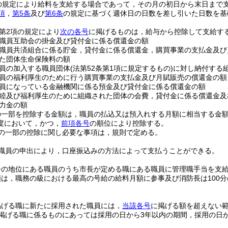
の規定により給料を支給する場合であって，その月の初日から末日まで
項
，
第5条
及び
第6条
の規定に基づく週休日の日数を差し引いた日数を基
条第2項の規定により
次の各号
に掲げるものは，給与から控除して支給す
職員互助会の掛金及び貸付金に係る償還金の額
職員共済組合に係る貯金，貸付金に係る償還金，購買事業の支払金及び
た団体生命保険料の額
員の加入する職員団体
(法第52条第1項に規定するもの)
に対し納付する
員の福利厚生のために行う購買事業の支払金及び月賦販売の償還金の額
員になっている金融機関に係る預金及び貸付金に係る償還金の額
睦及び福利厚生のために組織された団体の会費，貸付金に係る償還金及
力金の額
の一部を控除する金額は，職員の払込又は預入れする月額に相当する金
度において，かつ，
前項各号
の順位により控除する。
の一部の控除に関し必要な事項は，規則で定める。
職員の申出により，口座振込みの方法によって支払うことができる。
督の地位にある職員のうち市長が定める職にある職員に管理職手当を支
は，職務の級における最高の号給の給料月額に参事及び消防長は100分の
。
掲げる職に新たに採用された職員には，
当該各号
に掲げる額を超えない
掲げる職に係るものにあっては採用の日から3年以内の期間，採用の日