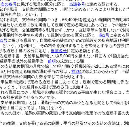
，
次の各号
に掲げる職員の区分に応じ，
当該各号
に定める額とする。
掲げる職員 支給単位期間につき，規則で定めるところにより算出した
賃等相当額」という。)
掲げる職員 支給単位期間につき，66,400円を超えない範囲内で自動
間当たりの通勤回数を考慮して規則で定める職員にあっては，その額か
掲げる職員 交通機関等を利用せず，かつ，自動車等を使用しないで徒
使用距離等の事情を考慮して規則で定める区分に応じ，
前2号
に定める
第3号
に掲げる職員で，自動車等の駐車のための施設
(その所在地及び利
」という。)
を利用し，その料金を負担することを常例とするもの
(規則
げる通勤手当の区分に応じ，
当該各号
に定める額とする。
る通勤手当 支給単位期間につき5,000円を超えない範囲内で1箇月
る通勤手当以外の通勤手当
前項
の規定による額
その支給単位期間の月数で除して得た額
(交通機関等が2以上ある場合に
15万円を超える職員の通勤手当の額は，
前2項
の規定にかかわらず，当
に当該支給単位期間の月数を乗じて得た額とする。
給単位期間
(規則で定める通勤手当にあっては，規則で定める期間)
に係る
あっては，その翌月)
の規則で定める日に支給する。
される職員につき，離職その他の規則で定める事由が生じた場合には，
める額を返納させるものとする。
「支給単位期間」とは，通勤手当の支給の単位となる期間として6箇月を
通勤手当にあっては，1箇月)
をいう。
るもののほか，通勤の実情の変更に伴う支給額の改定その他通勤手当の
当の種類，支給を受ける者の範囲，手当の額及びその支給の方法は，別