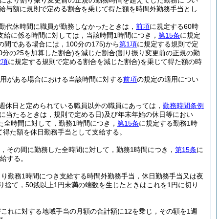
により割り振り変更前の正規の勤務時間を超えてした勤務につい
の給与額に規則で定める割合を乗じて得た額を時間外勤務手当とし
勤代休時間に職員が勤務しなかったときは，
前項
に規定する60時
支給に係る時間に対しては，当該時間1時間につき，
第15条
に規定
間である場合には，100分の175)
から
第1項
に規定する規則で定
分の25を加算した割合)
を減じた割合
(割り振り変更前の正規の勤
2項
に規定する規則で定める割合を減じた割合)
を乗じて得た額の時
用がある場合における当該時間に対する
前項
の規定の適用につい
。
週休日と定められている職員以外の職員にあっては，
勤務時間条例
に当たるときは，規則で定める日)
及び年末年始の休日等におい
た全時間に対して，勤務1時間につき，
第15条
に規定する勤務1時
乗じて得た額を休日勤務手当として支給する。
は，その間に勤務した全時間に対して，勤務1時間につき，
第15条
に
支給する。
より勤務1時間につき支給する時間外勤務手当，休日勤務手当又は夜
り捨て，50銭以上1円未満の端数を生じたときはこれを1円に切り
これに対する地域手当の月額の合計額に12を乗じ，その額を1週