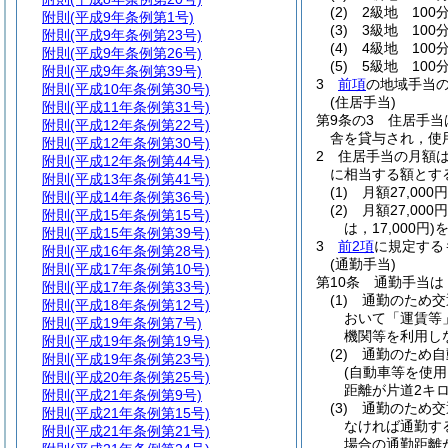
(2)
2級地 100分
附則
(平成9年条例第1号)
(3)
3級地 100分
附則
(平成9年条例第23号)
(4)
4級地 100
附則
(平成9年条例第26号)
(5)
5級地 100
附則
(平成9年条例第39号)
3
前項
の地域手当
附則
(平成10年条例第30号)
(住居手当)
附則
(平成11年条例第31号)
第9条の3
住居手当
附則
(平成12年条例第22号)
舎を貸与され，使
附則
(平成12年条例第30号)
2
住居手当の月額
附則
(平成12年条例第44号)
に相当する額とす
附則
(平成13年条例第41号)
(1)
月額27,00
附則
(平成14年条例第36号)
(2)
月額27,00
附則
(平成15年条例第15号)
は，17,000円)
を
附則
(平成15年条例第39号)
3
前2項
に規定する
附則
(平成16年条例第28号)
(通勤手当)
附則
(平成17年条例第10号)
第10条
通勤手当は
附則
(平成17年条例第33号)
(1)
通勤のため交
附則
(平成18年条例第12号)
おいて「運賃等
附則
(平成19年条例第7号)
機関等を利用し
附則
(平成19年条例第19号)
(2)
通勤のため自
附則
(平成19年条例第23号)
(自動車等を使
附則
(平成20年条例第25号)
距離が片道2キ
附則
(平成21年条例第9号)
(3)
通勤のため交
附則
(平成21年条例第15号)
なければ通勤す
附則
(平成21年条例第21号)
場合の通勤距離