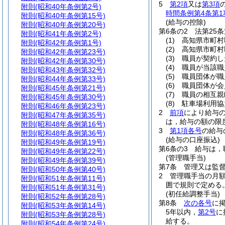
5
第2項
又は
第3項
附則
(昭和40年条例第2号)
時間条例第4条第1
附則
(昭和40年条例第15号)
(給与の控除)
附則
(昭和40年条例第20号)
第6条の2
法第25
附則
(昭和41年条例第2号)
(1)
高知県市町村
附則
(昭和42年条例第1号)
(2)
高知県市町村
附則
(昭和42年条例第23号)
(3)
職員が契約し
附則
(昭和42年条例第30号)
(4)
職員が当該職
附則
(昭和43年条例第32号)
(5)
職員団体が職
附則
(昭和44年条例第33号)
(6)
職員団体が会
附則
(昭和45年条例第21号)
(7)
職員の相互親
附則
(昭和45年条例第30号)
(8)
駐車場利用協
附則
(昭和46年条例第23号)
2
前項
により給与
附則
(昭和47年条例第35号)
は，給与の額の限
附則
(昭和48年条例第16号)
3
第1項各号
の給与
附則
(昭和48年条例第36号)
(給与の口座振込)
附則
(昭和49年条例第19号)
第6条の3
給与は，
附則
(昭和49年条例第22号)
(管理職手当)
附則
(昭和49年条例第39号)
第7条
管理又は監
附則
(昭和50年条例第40号)
2
管理職手当の月額
附則
(昭和51年条例第11号)
囲で規則で定める
附則
(昭和51年条例第31号)
(初任給調整手当)
附則
(昭和52年条例第28号)
第8条
次の各号
に
附則
(昭和53年条例第14号)
5年以内，
第2号
に
附則
(昭和53年条例第28号)
給する。
附則
(昭和54年条例第24号)