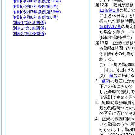
附則
(令和6年条例第36号)
第12条
職員が勤務
附則
(令和7年条例第8号)
12条第1項
の規定
附則
(令和7年条例第33号)
による休日等」と
附則
(令和8年条例第8号)
振られた勤務時間
別表1
(第3条関係)
条例第17条
の規定
別表2
(第3条関係)
た場合を除き，そ
別表3
(第3条関係)
(時間外勤務手当)
第13条
正規の勤務
る勤務1時間当たり
る割合
(その勤務
給する。
(1)
正規の勤務時
同じ。)
における
(2)
前号
に掲げる
2
前項
の規定にか
下この条において
した全時間
(規則
で規則で定める割
3
短時間勤務職員
規の勤務時間との
の区分に応じてそれ
4
正規の勤務時間
ける勤務のうち規
かかわらず，勤務