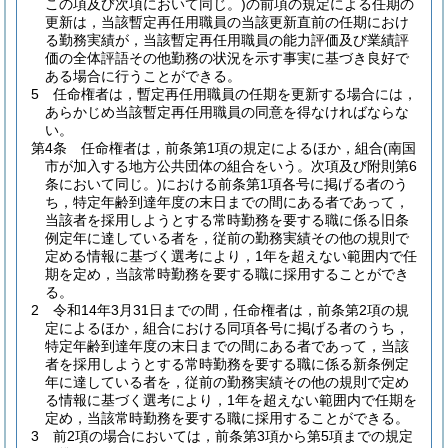
この項及び次項において同じ。)
の前項の規定による任期の
更新は，当該暫定再任用職員の当該更新直前の任期におけ
る勤務実績が，当該暫定再任用職員の能力評価及び業績評
価の全体評語その他勤務の状況を示す事実に基づき良好で
ある場合に行うことができる。
5
任命権者は，暫定再任用職員の任期を更新する場合には，
あらかじめ当該暫定再任用職員の同意を得なければならな
い。
第4条
任命権者は，前条第1項の規定によるほか，組合
(南国
市が加入する地方公共団体の組合をいう。次項及び附則第6
条において同じ。)
における前条第1項各号に掲げる者のう
ち，特定年齢到達年度の末日までの間にある者であって，
当該者を採用しようとする常時勤務を要する職に係る旧条
例定年に達している者を，従前の勤務実績その他の規則で
定める情報に基づく選考により，1年を超えない範囲内で任
期を定め，当該常時勤務を要する職に採用することができ
る。
2
令和14年3月31日までの間，任命権者は，前条第2項の規
定によるほか，組合における同項各号に掲げる者のうち，
特定年齢到達年度の末日までの間にある者であって，当該
者を採用しようとする常時勤務を要する職に係る新条例定
年に達している者を，従前の勤務実績その他の規則で定め
る情報に基づく選考により，1年を超えない範囲内で任期を
定め，当該常時勤務を要する職に採用することができる。
3
前2項の場合においては，前条第3項から第5項までの規定