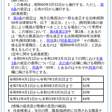
(施行期日)
1
この条例は，昭和60年3月31日から施行する。
ただし，
第
6条
の規定は，公布の日から施行する。
(経過措置)
2
第4条
の規定は，地方公務員法の一部を改正する法律
(昭和
56年法律第92号。以下「改正法」という。)
附則第3条の規
定により職員が退職すべきこととなる場合について準用す
る。
この場合において，
第4条第1項
中「第2条」とあるの
は「地方公務員法の一部を改正する法律
(昭和56年法律第
92号)
附則第3条」と，
同項
及び
同条第2項
中「その職員に
係る定年退職日」とあるのは「昭和60年3月31日」と読み
替えるものとする。
(定年に関する経過措置)
3
令和5年4月1日から令和13年3月31日までの間における
第
3条
の規定の適用については，
次の表
の左欄に掲げる期間の
区分に応じ，
同条
中「65年」とあるのはそれぞれ
同表
の右
欄に掲げる字句とする。
令和5年4月1日から令和7年3月31日まで
61年
令和7年4月1日から令和9年3月31日まで
62年
令和9年4月1日から令和11年3月31日まで
63年
令和11年4月1日から令和13年3月31日まで
64年
(情報の提供及び勤務の意思の確認)
4
任命権者は，当分の間，職員
(臨時的に任用される職員そ