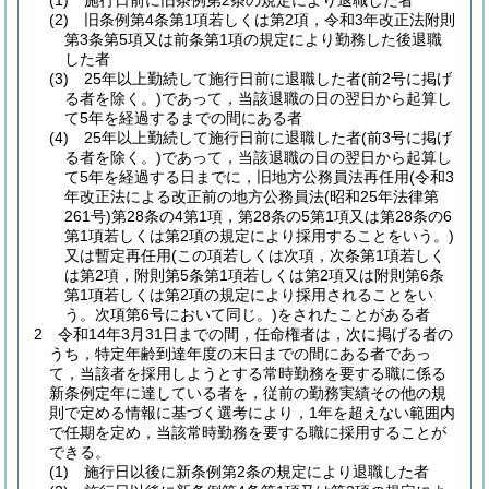
(1)
施行日前に旧条例第2条の規定により退職した者
(2)
旧条例第4条第1項若しくは第2項，令和3年改正法附則
第3条第5項又は前条第1項の規定により勤務した後退職
した者
(3)
25年以上勤続して施行日前に退職した者
(前2号に掲げ
る者を除く。)
であって，当該退職の日の翌日から起算し
て5年を経過するまでの間にある者
(4)
25年以上勤続して施行日前に退職した者
(前3号に掲げ
る者を除く。)
であって，当該退職の日の翌日から起算し
て5年を経過する日までに，旧地方公務員法再任用
(令和3
年改正法による改正前の地方公務員法
(昭和25年法律第
261号)
第28条の4第1項，第28条の5第1項又は第28条の6
第1項若しくは第2項の規定により採用することをいう。)
又は暫定再任用
(この項若しくは次項，次条第1項若しく
は第2項，附則第5条第1項若しくは第2項又は附則第6条
第1項若しくは第2項の規定により採用されることをい
う。次項第6号において同じ。)
をされたことがある者
2
令和14年3月31日までの間，任命権者は，次に掲げる者の
うち，特定年齢到達年度の末日までの間にある者であっ
て，当該者を採用しようとする常時勤務を要する職に係る
新条例定年に達している者を，従前の勤務実績その他の規
則で定める情報に基づく選考により，1年を超えない範囲内
で任期を定め，当該常時勤務を要する職に採用することが
できる。
(1)
施行日以後に新条例第2条の規定により退職した者