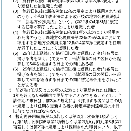
(2)
施行日以後に新条例第4条第1項又は第2項の規定によ
り勤務した後退職した者
(3)
施行日以後に新条例第12条の規定により採用された者
のうち，令和3年改正法による改正後の地方公務員法
(以
下「新地方公務員法」という。)
第22条の4第3項に規定
する任期が満了したことにより退職した者
(4)
施行日以後に新条例第13条第1項の規定により採用さ
れた者のうち，新地方公務員法第22条の5第3項において
準用する新地方公務員法第22条の4第3項に規定する任期
が満了したことにより退職した者
(5)
25年以上勤続して施行日以後に退職した者
(前各号に
掲げる者を除く。)
であって，当該退職の日の翌日から起
算して5年を経過する日までの間にある者
(6)
25年以上勤続して施行日以後に退職した者
(前各号に
掲げる者を除く。)
であって，当該退職の日の翌日から起
算して5年を経過する日までの間に暫定再任用をされたこ
とがある者
3
前2項の任期又はこの項の規定により更新された任期は，
1年を超えない範囲内で更新することができる。
ただし，当
該任期の末日は，前2項の規定により採用する者又はこの項
の規定により任期を更新する者の特定年齢到達年度の末日
以前でなければならない。
4
暫定再任用職員
(第1項若しくは第2項，次条第1項若しく
は第2項，附則第5条第1項若しくは第2項又は附則第6条第1
項若しくは第2項の規定により採用された職員をいう。以下