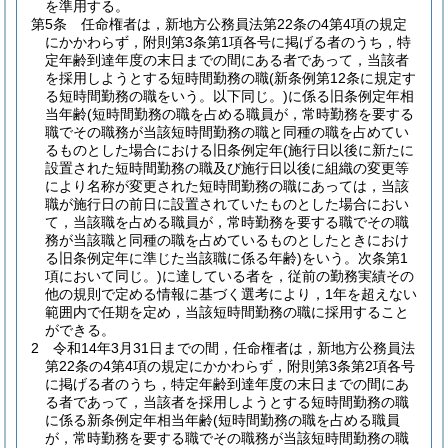
を準用する。
第5条
任命権者は，新地方公務員法第22条の4第4項の規定
にかかわらず，附則第3条第1項各号に掲げる者のうち，特
定年齢到達年度の末日までの間にある者であって，当該者
を採用しようとする短時間勤務の職
(新条例第12条に規定す
る短時間勤務の職をいう。以下同じ。)
に係る旧条例定年相
当年齢
(短時間勤務の職を占める職員が，常時勤務を要する
職でその職務が当該短時間勤務の職と同種の職を占めてい
るものとした場合における旧条例定年
(施行日以後に新たに
設置された短時間勤務の職及び施行日以後に組織の変更等
により名称が変更された短時間勤務の職にあっては，当該
職が施行日の前日に設置されていたものとした場合におい
て，当該職を占める職員が，常時勤務を要する職でその職
務が当該職と同種の職を占めているものとしたときにおけ
る旧条例定年に準じた当該職に係る年齢)
をいう。次条第1
項において同じ。)
に達している者を，従前の勤務実績その
他の規則で定める情報に基づく選考により，1年を超えない
範囲内で任期を定め，当該短時間勤務の職に採用すること
ができる。
2
令和14年3月31日までの間，任命権者は，新地方公務員法
第22条の4第4項の規定にかかわらず，附則第3条第2項各号
に掲げる者のうち，特定年齢到達年度の末日までの間にあ
る者であって，当該者を採用しようとする短時間勤務の職
に係る新条例定年相当年齢
(短時間勤務の職を占める職員
が，常時勤務を要する職でその職務が当該短時間勤務の職