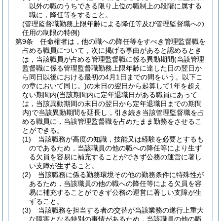
以外の職のうちできる限り上位の職制上の段階に属する
職に，降任等をすること。
(管理監督職勤務上限年齢による降任等及び管理監督職への
任用の制限の特例)
第9条
任命権者は，他の職への降任等をすべき管理監督職を
占める職員について，次に掲げる事由があると認めるとき
は，当該職員が占める管理監督職に係る異動期間
(当該管理
監督職に係る管理監督職勤務上限年齢に達した日の翌日か
ら同日以後における最初の4月1日までの間をいう。以下こ
の章において同じ。)
の末日の翌日から起算して1年を超え
ない期間内
(当該期間内に定年退職日がある職員にあって
は，当該異動期間の末日の翌日から定年退職日までの期間
内)
で当該異動期間を延長し，引き続き当該管理監督職を占
める職員に，当該管理監督職を占めたまま勤務をさせるこ
とができる。
(1)
当該職務が高度の知識，技能又は経験を必要とするも
のであるため，当該職員の他の職への降任等により生ず
る欠員を容易に補充することができず公務の運営に著し
い支障が生ずること。
(2)
当該職務に係る勤務環境その他の勤務条件に特殊性が
あるため，当該職員の他の職への降任等による欠員を容
易に補充することができず公務の運営に著しい支障が生
ずること。
(3)
当該職務を担当する者の交替が当該業務の遂行上重大
な障害となる特別の事情があるため，当該職員の他の職