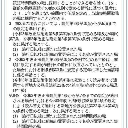
該短時間勤務の職に採用することができる者を除く。)
を，
従前の勤務実績その他の規則で定める情報に基づく選考に
より，1年を超えない範囲内で任期を定め，当該短時間勤務
の職に採用することができる。
3
前2項の場合においては，附則第3条第3項から第5項まで
の規定を準用する。
(令和3年改正法附則第8条第3項の条例で定める職及び年齢)
第7条
令和3年改正法附則第8条第3項の条例で定める職は，
次に掲げる職とする。
(1)
施行日以後に新たに設置された職
(2)
施行日以後に組織の変更等により名称が変更された職
2
令和3年改正法附則第8条第3項の条例で定める年齢は，前
項に規定する職が施行日の前日に設置されていたものとし
た場合における旧条例第3条に規定する定年に準じた当該職
に係る年齢とする。
(令和3年改正法附則第8条第4項の規定により読み替えて適
用する新地方公務員法第22条の4第4項の条例で定める職及
び年齢)
第8条
令和3年改正法附則第4条から第7条までの規定が適用
される場合における令和3年改正法附則第8条第4項の規定
により読み替えて適用する新地方公務員法第22条の4第4項
の条例で定める職は，次に掲げる職とする。
(1)
施行日以後に新たに設置された短時間勤務の職
(2)
施行日以後に組織の変更等により名称が変更された短
時間勤務の職