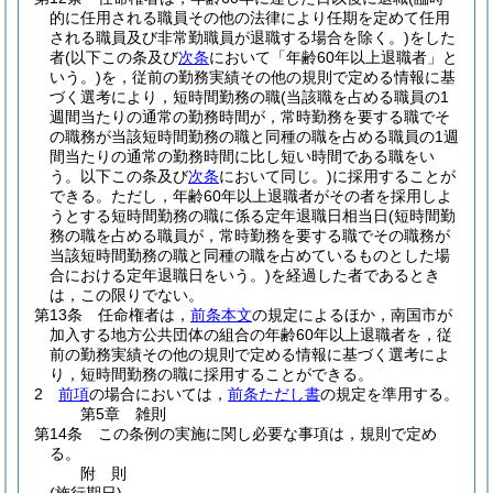
的に任用される職員その他の法律により任期を定めて任用
される職員及び非常勤職員が退職する場合を除く。)
をした
者
(以下この条及び
次条
において「年齢60年以上退職者」と
いう。)
を，従前の勤務実績その他の規則で定める情報に基
づく選考により，短時間勤務の職
(当該職を占める職員の1
週間当たりの通常の勤務時間が，常時勤務を要する職でそ
の職務が当該短時間勤務の職と同種の職を占める職員の1週
間当たりの通常の勤務時間に比し短い時間である職をい
う。以下この条及び
次条
において同じ。)
に採用することが
できる。
ただし，年齢60年以上退職者がその者を採用しよ
うとする短時間勤務の職に係る定年退職日相当日
(短時間勤
務の職を占める職員が，常時勤務を要する職でその職務が
当該短時間勤務の職と同種の職を占めているものとした場
合における定年退職日をいう。)
を経過した者であるとき
は，この限りでない。
第13条
任命権者は，
前条本文
の規定によるほか，南国市が
加入する地方公共団体の組合の年齢60年以上退職者を，従
前の勤務実績その他の規則で定める情報に基づく選考によ
り，短時間勤務の職に採用することができる。
2
前項
の場合においては，
前条ただし書
の規定を準用する。
第5章
雑則
第14条
この条例の実施に関し必要な事項は，規則で定め
る。
附
則