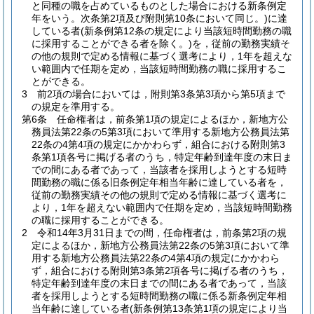
と同種の職を占めているものとした場合における新条例定
年をいう。次条第2項及び附則第10条において同じ。)
に達
している者
(新条例第12条の規定により当該短時間勤務の職
に採用することができる者を除く。)
を，従前の勤務実績そ
の他の規則で定める情報に基づく選考により，1年を超えな
い範囲内で任期を定め，当該短時間勤務の職に採用するこ
とができる。
3
前2項の場合においては，附則第3条第3項から第5項まで
の規定を準用する。
第6条
任命権者は，前条第1項の規定によるほか，新地方公
務員法第22条の5第3項において準用する新地方公務員法第
22条の4第4項の規定にかかわらず，組合における附則第3
条第1項各号に掲げる者のうち，特定年齢到達年度の末日ま
での間にある者であって，当該者を採用しようとする短時
間勤務の職に係る旧条例定年相当年齢に達している者を，
従前の勤務実績その他の規則で定める情報に基づく選考に
より，1年を超えない範囲内で任期を定め，当該短時間勤務
の職に採用することができる。
2
令和14年3月31日までの間，任命権者は，前条第2項の規
定によるほか，新地方公務員法第22条の5第3項において準
用する新地方公務員法第22条の4第4項の規定にかかわら
ず，組合における附則第3条第2項各号に掲げる者のうち，
特定年齢到達年度の末日までの間にある者であって，当該
者を採用しようとする短時間勤務の職に係る新条例定年相
当年齢に達している者
(新条例第13条第1項の規定により当