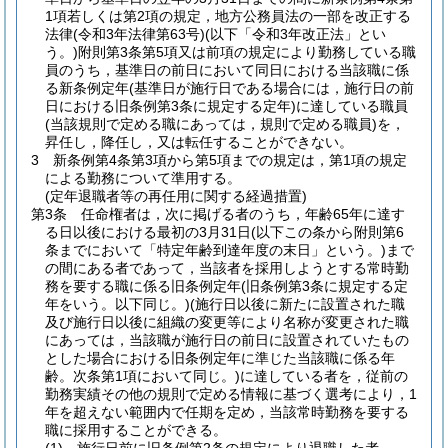
1項若しくは第2項の規定，地方公務員法の一部を改正する
法律
(令和3年法律第63号)
(以下「令和3年改正法」とい
う。)
附則第3条第5項又は前項の規定により勤務している職
員のうち，基準日の前日において同日における当該職に係
る新条例定年
(基準日が施行日である場合には，施行日の前
日における旧条例第3条に規定する定年)
に達している職員
(当該規則で定める職にあっては，規則で定める職員)
を，
昇任し，降任し，又は転任することができない。
3
新条例第4条第3項から第5項までの規定は，第1項の規定
による勤務について準用する。
(定年退職者等の再任用に関する経過措置)
第3条
任命権者は，次に掲げる者のうち，年齢65年に達す
る日以後における最初の3月31日
(以下この条から附則第6
条までにおいて「特定年齢到達年度の末日」という。)
まで
の間にある者であって，当該者を採用しようとする常時勤
務を要する職に係る旧条例定年
(旧条例第3条に規定する定
年をいう。以下同じ。)
(施行日以後に新たに設置された職
及び施行日以後に組織の変更等により名称が変更された職
にあっては，当該職が施行日の前日に設置されていたもの
とした場合における旧条例定年に準じた当該職に係る年
齢。次条第1項において同じ。)
に達している者を，従前の
勤務実績その他の規則で定める情報に基づく選考により，1
年を超えない範囲内で任期を定め，当該常時勤務を要する
職に採用することができる。