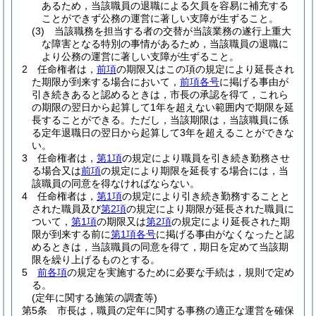
あるため，当該職員の退職による欠員を容易に補充する
ことができず公務の運営に著しい支障が生ずること。
(3)
当該職務を担当する者の交替が当該業務の遂行上重大
な障害となる特別の事情があるため，当該職員の退職に
より公務の運営に著しい支障が生ずること。
2
任命権者は，
前項
の期限又はこの項の規定により延長され
た期限が到来する場合において，
前項各号
に掲げる事由が
引き続きあると認めるときは，市長の承認を得て，これら
の期限の翌日から起算して1年を超えない範囲内で期限を延
長することができる。
ただし，当該期限は，当該職員に係
る定年退職日の翌日から起算して3年を超えることができな
い。
3
任命権者は，
第1項
の規定により職員を引き続き勤務させ
る場合又は
前項
の規定により期限を延長する場合には，当
該職員の同意を得なければならない。
4
任命権者は，
第1項
の規定により引き続き勤務することと
された職員及び
第2項
の規定により期限が延長された職員に
ついて，
第1項
の期限又は
第2項
の規定により延長された期
限が到来する前に
第1項各号
に掲げる事由がなくなったと認
めるときは，当該職員の同意を得て，期日を定めて当該期
限を繰り上げるものとする。
5
前各項
の規定を実施するために必要な手続は，規則で定め
る。
(定年に関する施策の調査等)
第5条
市長は，職員の定年に関する事務の適正な運営を確保