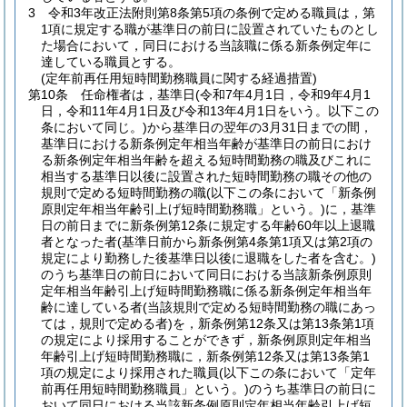
3
令和3年改正法附則第8条第5項の条例で定める職員は，第
1項に規定する職が基準日の前日に設置されていたものとし
た場合において，同日における当該職に係る新条例定年に
達している職員とする。
(定年前再任用短時間勤務職員に関する経過措置)
第10条
任命権者は，基準日
(令和7年4月1日，令和9年4月1
日，令和11年4月1日及び令和13年4月1日をいう。以下この
条において同じ。)
から基準日の翌年の3月31日までの間，
基準日における新条例定年相当年齢が基準日の前日におけ
る新条例定年相当年齢を超える短時間勤務の職及びこれに
相当する基準日以後に設置された短時間勤務の職その他の
規則で定める短時間勤務の職
(以下この条において「新条例
原則定年相当年齢引上げ短時間勤務職」という。)
に，基準
日の前日までに新条例第12条に規定する年齢60年以上退職
者となった者
(基準日前から新条例第4条第1項又は第2項の
規定により勤務した後基準日以後に退職をした者を含む。)
のうち基準日の前日において同日における当該新条例原則
定年相当年齢引上げ短時間勤務職に係る新条例定年相当年
齢に達している者
(当該規則で定める短時間勤務の職にあっ
ては，規則で定める者)
を，新条例第12条又は第13条第1項
の規定により採用することができず，新条例原則定年相当
年齢引上げ短時間勤務職に，新条例第12条又は第13条第1
項の規定により採用された職員
(以下この条において「定年
前再任用短時間勤務職員」という。)
のうち基準日の前日に
おいて同日における当該新条例原則定年相当年齢引上げ短