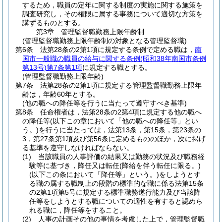
するため，職員の定年に関する制度の実施に関する施策を
調査研究し，その権限に属する事務について適切な方策を
講ずるものとする。
第3章
管理監督職勤務上限年齢制
(管理監督職勤務上限年齢制の対象となる管理監督職)
第6条
法第28条の2第1項に規定する条例で定める職は，
南
国市一般職の職員の給与に関する条例
(昭和38年南国市条例
第13号)
第7条第1項
に規定する職とする。
(管理監督職勤務上限年齢)
第7条
法第28条の2第1項に規定する管理監督職勤務上限年
齢は，年齢60年とする。
(他の職への降任等を行うに当たって遵守すべき基準)
第8条
任命権者は，法第28条の2第4項に規定する他の職へ
の降任等
(以下この章において「他の職への降任等」とい
う。)
を行うに当たっては，法第13条，第15条，第23条の
3，第27条第1項及び第56条に定めるもののほか，次に掲げ
る基準を遵守しなければならない。
(1)
当該職員の人事評価の結果又は勤務の状況及び職務経
験等に基づき，降任又は転任
(降給を伴う転任に限る。)
(以下この条において「降任等」という。)
をしようとす
る職の属する職制上の段階の標準的な職に係る法第15条
の2第1項第5号に規定する標準職務遂行能力及び当該降
任等をしようとする職についての適性を有すると認めら
れる職に，降任等をすること。
(2)
人事の計画その他の事情を考慮した上で，管理監督職