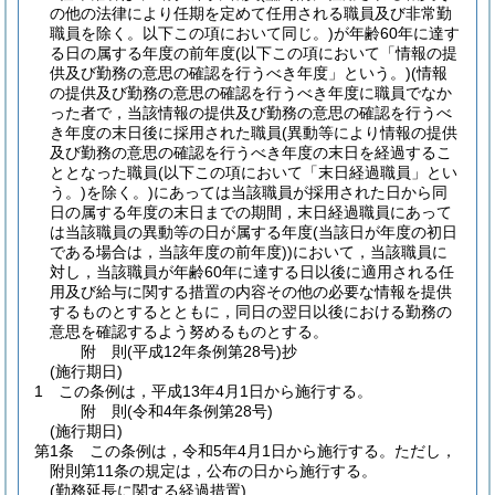
の他の法律により任期を定めて任用される職員及び非常勤
職員を除く。以下この項において同じ。)
が年齢60年に達す
る日の属する年度の前年度
(以下この項において「情報の提
供及び勤務の意思の確認を行うべき年度」という。)
(情報
の提供及び勤務の意思の確認を行うべき年度に職員でなか
った者で，当該情報の提供及び勤務の意思の確認を行うべ
き年度の末日後に採用された職員
(異動等により情報の提供
及び勤務の意思の確認を行うべき年度の末日を経過するこ
ととなった職員
(以下この項において「末日経過職員」とい
う。)
を除く。)
にあっては当該職員が採用された日から同
日の属する年度の末日までの期間，末日経過職員にあって
は当該職員の異動等の日が属する年度
(当該日が年度の初日
である場合は，当該年度の前年度)
)
において，当該職員に
対し，当該職員が年齢60年に達する日以後に適用される任
用及び給与に関する措置の内容その他の必要な情報を提供
するものとするとともに，同日の翌日以後における勤務の
意思を確認するよう努めるものとする。
附
則
(平成12年
条例第28号)
抄
(施行期日)
1
この条例は，平成13年4月1日から施行する。
附
則
(令和4年
条例第28号)
(施行期日)
第1条
この条例は，令和5年4月1日から施行する。
ただし，
附則第11条の規定は，公布の日から施行する。
(勤務延長に関する経過措置)