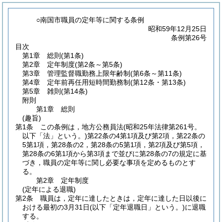
○南国市職員の定年等に関する条例
昭和59年12月25日
条例第26号
目次
第1章
総則
(第1条)
第2章
定年制度
(第2条～第5条)
第3章
管理監督職勤務上限年齢制
(第6条～第11条)
第4章
定年前再任用短時間勤務制
(第12条・第13条)
第5章
雑則
(第14条)
附則
第1章
総則
(趣旨)
第1条
この条例は，地方公務員法
(昭和25年法律第261号。
以下「法」という。)
第22条の4第1項及び第2項，第22条の
5第1項，第28条の2，第28条の5第1項，第2項及び第5項，
第28条の6第1項から第3項まで並びに第28条の7の規定に基
づき，職員の定年等に関し必要な事項を定めるものとす
る。
第2章
定年制度
(定年による退職)
第2条
職員は，定年に達したときは，定年に達した日以後に
おける最初の3月31日
(以下「定年退職日」という。)
に退職
する。