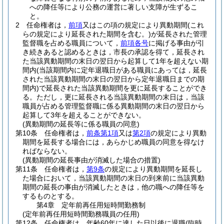
への降任等により公務の運営に著しい支障が生ずるこ
と。
2
任命権者は，
前項
又はこの項の規定により異動期間
(これ
らの規定により延長された期間を含む。)
が延長された管理
監督職を占める職員について，
前項各号
に掲げる事由が引
き続きあると認めるときは，市長の承認を得て，延長され
た当該異動期間の末日の翌日から起算して1年を超えない期
間内
(当該期間内に定年退職日がある職員にあっては，延長
された当該異動期間の末日の翌日から定年退職日までの期
間内)
で延長された当該異動期間を更に延長することができ
る。
ただし，更に延長される当該異動期間の末日は，当該
職員が占める管理監督職に係る異動期間の末日の翌日から
起算して3年を超えることができない。
(異動期間の延長等に係る職員の同意)
第10条
任命権者は，
前条第1項
又は
第2項
の規定により異動
期間を延長する場合には，あらかじめ職員の同意を得なけ
ればならない。
(異動期間の延長事由が消滅した場合の措置)
第11条
任命権者は，
第9条
の規定により異動期間を延長し
た場合において，当該異動期間の末日の到来前に当該異動
期間の延長の事由が消滅したときは，他の職への降任等を
するものとする。
第4章
定年前再任用短時間勤務制
(定年前再任用短時間勤務職員の任用)
第12条
任命権者は，年齢60年に達した日以後に退職
(臨時