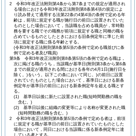
2
令和3年改正法附則第4条から第7条までの規定が適用され
る場合における令和3年改正法附則第8条第4項の規定によ
り読み替えて適用する法第22条の4第4項の条例で定める年
齢は，前項に規定する職が施行日の前日に設置されていた
ものとした場合において，当該職を占める職員が，常時勤
務を要する職でその職務が前項に規定する職と同種の職を
占めているものとしたときにおける旧条例定年に準じた前
項に規定する職に係る年齢とする。
(令和3年改正法附則第8条第5項の条例で定める職並びに条
例で定める者及び職員)
第9条
令和3年改正法附則第8条第5項の条例で定める職は，
次に掲げる職のうち，当該職が基準日
(附則第3条から第6条
までの規定が適用される間における各年の4月1日
(施行日を
除く。)
をいう。以下この条において同じ。)
の前日に設置
されていたものとした場合において，基準日における新条
例定年が基準日の前日における新条例定年を超える職とす
る。
(1)
基準日以後に新たに設置された職
(短時間勤務の職を
含む。)
(2)
基準日以後に組織の変更等により名称が変更された職
(短時間勤務の職を含む。)
2
令和3年改正法附則第8条第5項の条例で定める者は，前項
に規定する職が基準日の前日に設置されていたものとした
場合において，同日における当該職に係る新条例定年に達
している者とする。