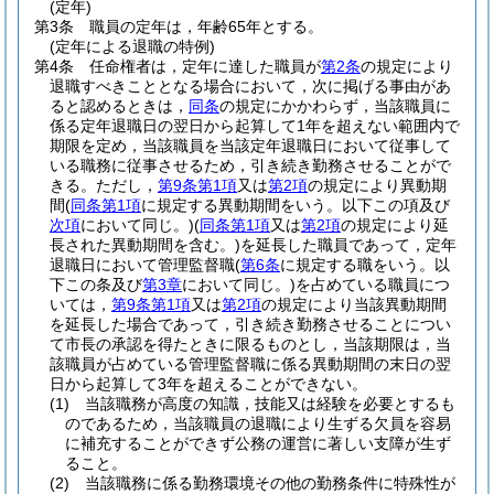
(定年)
第3条
職員の定年は，年齢65年とする。
(定年による退職の特例)
第4条
任命権者は，定年に達した職員が
第2条
の規定により
退職すべきこととなる場合において，次に掲げる事由があ
ると認めるときは，
同条
の規定にかかわらず，当該職員に
係る定年退職日の翌日から起算して1年を超えない範囲内で
期限を定め，当該職員を当該定年退職日において従事して
いる職務に従事させるため，引き続き勤務させることがで
きる。
ただし，
第9条第1項
又は
第2項
の規定により異動期
間
(
同条第1項
に規定する異動期間をいう。以下この項及び
次項
において同じ。)
(
同条第1項
又は
第2項
の規定により延
長された異動期間を含む。)
を延長した職員であって，定年
退職日において管理監督職
(
第6条
に規定する職をいう。以
下この条及び
第3章
において同じ。)
を占めている職員につ
いては，
第9条第1項
又は
第2項
の規定により当該異動期間
を延長した場合であって，引き続き勤務させることについ
て市長の承認を得たときに限るものとし，当該期限は，当
該職員が占めている管理監督職に係る異動期間の末日の翌
日から起算して3年を超えることができない。
(1)
当該職務が高度の知識，技能又は経験を必要とするも
のであるため，当該職員の退職により生ずる欠員を容易
に補充することができず公務の運営に著しい支障が生ず
ること。
(2)
当該職務に係る勤務環境その他の勤務条件に特殊性が