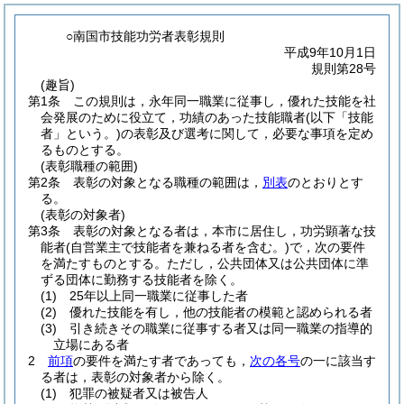
○南国市技能功労者表彰規則
平成9年10月1日
規則第28号
(趣旨)
第1条
この規則は，永年同一職業に従事し，優れた技能を社
会発展のために役立て，功績のあった技能職者
(以下「技能
者」という。)
の表彰及び選考に関して，必要な事項を定め
るものとする。
(表彰職種の範囲)
第2条
表彰の対象となる職種の範囲は，
別表
のとおりとす
る。
(表彰の対象者)
第3条
表彰の対象となる者は，本市に居住し，功労顕著な技
能者
(自営業主で技能者を兼ねる者を含む。)
で，次の要件
を満たすものとする。
ただし，公共団体又は公共団体に準
ずる団体に勤務する技能者を除く。
(1)
25年以上同一職業に従事した者
(2)
優れた技能を有し，他の技能者の模範と認められる者
(3)
引き続きその職業に従事する者又は同一職業の指導的
立場にある者
2
前項
の要件を満たす者であっても，
次の各号
の一に該当す
る者は，表彰の対象者から除く。
(1)
犯罪の被疑者又は被告人