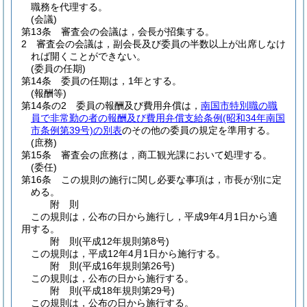
職務を代理する。
(会議)
第13条
審査会の会議は，会長が招集する。
2
審査会の会議は，副会長及び委員の半数以上が出席しなけ
れば開くことができない。
(委員の任期)
第14条
委員の任期は，1年とする。
(報酬等)
第14条の2
委員の報酬及び費用弁償は，
南国市特別職の職
員で非常勤の者の報酬及び費用弁償支給条例
(昭和34年南国
市条例第39号)
の別表
のその他の委員の規定を準用する。
(庶務)
第15条
審査会の庶務は，商工観光課において処理する。
(委任)
第16条
この規則の施行に関し必要な事項は，市長が別に定
める。
附
則
この規則は，公布の日から施行し，平成9年4月1日から適
用する。
附
則
(平成12年
規則第8号)
この規則は，平成12年4月1日から施行する。
附
則
(平成16年
規則第26号)
この規則は，公布の日から施行する。
附
則
(平成18年
規則第29号)
この規則は，公布の日から施行する。