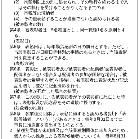
(2)
拘禁刑以上の刑に処せられ，その執行を終わるまで又
はその執行を受けることがなくなるまでの者
(3)
市税等の滞納者
(4)
その他表彰することが適当でないと認められる者
(被表彰者の数)
第4条
被表彰者は，5名程度とし，同一職種1名を原則とす
る。
(表彰日)
第5条
表彰日は，毎年勤労感謝の日の前日とする。
ただし，
当該表彰日が日曜日等特別の事情のあるときは，当該表彰
日を変更することができる。
(表彰方法)
第6条
表彰は，被表彰者及び被表彰者の配偶者
(被表彰者に
配偶者がいない場合又は配偶者の参加が困難な場合は，被
表彰者の希望する者)
を招待し，被表彰者に表彰状及び記念
品を贈り，並びに記念撮影を行う。
(被表彰者が死亡した場合の措置)
第7条
この規則による被表彰者がその表彰前に死亡した時
は，表彰状及び記念品をその遺族に授与する。
(対象者の推薦)
第8条
各業種別団体は，表彰に値すると認める者
(以下「表
彰候補者」という。)
があるときは，毎年8月31日までに，
市長に推薦書を提出するものとする。
2
業種別団体が未組織又は当該業種別団体に未加入のため，
個人からの推薦による表彰候補者についても，毎年8月31