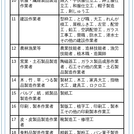
10
衣服・繊維製品製造
婦人・子供服仕立工，紳士服仕
作業者
立工，和服仕立工，帽子製造
工，刺しゅう工
11
建設作業者
型枠工，とび職，大工，れんが
積工，屋根ふき工，左官，配管
工，鉛工，空調配管工，ガラス
工事工，畳職，防水工，潜水士
その他の建設作業者
12
農林漁業等
農業技能者，造林技能者，漁労
技能者，植木職・造園師
13
窯業・土石製品製造
陶磁器工，ガラス製品成形作業
作業者
者，石工その他の窯業・土石製
品製造作業者
14
木，竹，草，つる製
製材工，木工，家具大工，指物
品製造作業者
大工，建具工，ロクロ工
15
パルプ，紙，紙製品
製紙工
製造作業者
16
印刷，製本作業者
製版工，植字工，印刷工，製本
工その他の印刷製本作業工
17
皮・皮製品製造作業
靴製造工・修理工
者
18
食料品製造作業者
精穀工，製粉工，パン菓子製造