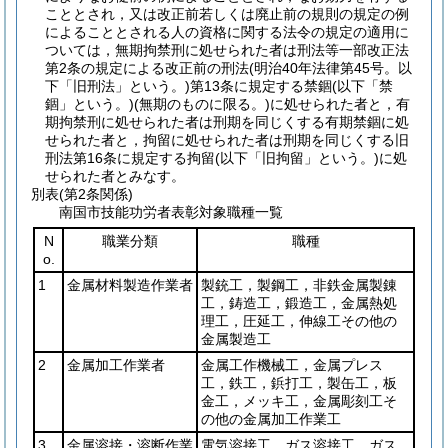
こととされ，又は改正前若しくは廃止前の規則の規定の例
によることとされる人の資格に関する法令の規定の適用に
ついては，無期拘禁刑に処せられた者は刑法等一部改正法
第2条の規定による改正前の刑法
(明治40年法律第45号。以
下「旧刑法」という。)
第13条に規定する禁錮
(以下「禁
錮」という。)
(無期のものに限る。)
に処せられた者と，有
期拘禁刑に処せられた者は刑期を同じくする有期禁錮に処
せられた者と，拘留に処せられた者は刑期を同じくする旧
刑法第16条に規定する拘留
(以下「旧拘留」という。)
に処
せられた者とみなす。
別表
(第2条関係)
南国市技能功労者表彰対象職種一覧
N
職業分類
職種
o.
1
金属材料製造作業者
製銃工，製鋼工，非鉄金属製錬
工，鋳造工，鍛造工，金属熱処
理工，圧延工，伸線工その他の
金属製造工
2
金属加工作業者
金属工作機械工，金属プレス
工，鉄工，鋲打工，製缶工，板
金工，メッキ工，金属彫刻工そ
の他の金属加工作業工
3
金属溶接・溶断作業
電気溶接工，ガス溶接工，ガス