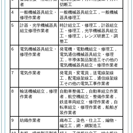
者
切断工
4
一般機械器具組立・
一般機械器具組立工，一般機械
修理作業者
器具修理工
5
計器・光学機械器具
時計組立工・修理工，計器組立
組立修理作業者
工・修理工，光学機械器具組立
工・修理工，レンズ研磨工・調
整工
6
電気機械器具組立・
発電機・電動機組立・修理工，
修理作業者
電気通信機械器具組立・修理
工，半導体製品製造工その他の
電気機械器具組立・修理作業者
7
電気作業者
発電員・変電員，送電線架線
工，配電線架線工，通信線架線
工その他の電気工事作業者
8
輸送機械組立，修理
自動車整備工，自動車組立作業
作業者
者，航空機組立・整備作業者，
鉄道車両組立・修理作業者，自
転車組立・修理作業者，船舶ぎ
装作業者
9
紡織作業者
織布工，染色・仕上工，編物・
編立工，網・綱製造工