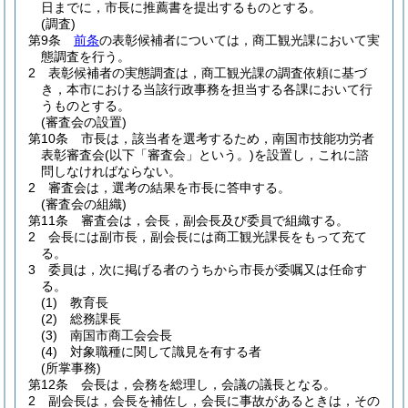
日までに，市長に推薦書を提出するものとする。
(調査)
第9条
前条
の表彰候補者については，商工観光課において実
態調査を行う。
2
表彰候補者の実態調査は，商工観光課の調査依頼に基づ
き，本市における当該行政事務を担当する各課において行
うものとする。
(審査会の設置)
第10条
市長は，該当者を選考するため，南国市技能功労者
表彰審査会
(以下「審査会」という。)
を設置し，これに諮
問しなければならない。
2
審査会は，選考の結果を市長に答申する。
(審査会の組織)
第11条
審査会は，会長，副会長及び委員で組織する。
2
会長には副市長，副会長には商工観光課長をもって充て
る。
3
委員は，次に掲げる者のうちから市長が委嘱又は任命す
る。
(1)
教育長
(2)
総務課長
(3)
南国市商工会会長
(4)
対象職種に関して識見を有する者
(所掌事務)
第12条
会長は，会務を総理し，会議の議長となる。
2
副会長は，会長を補佐し，会長に事故があるときは，その