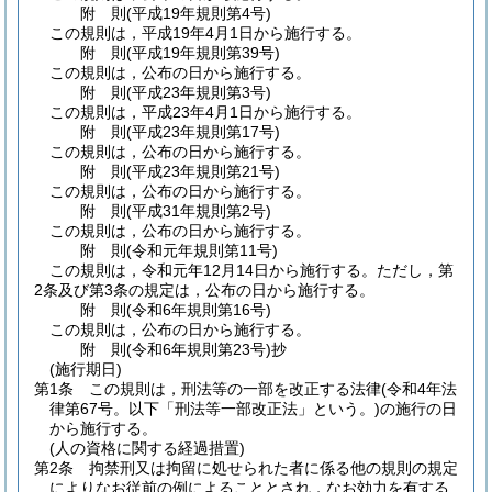
附
則
(平成19年
規則第4号)
この規則は，平成19年4月1日から施行する。
附
則
(平成19年
規則第39号)
この規則は，公布の日から施行する。
附
則
(平成23年
規則第3号)
この規則は，平成23年4月1日から施行する。
附
則
(平成23年
規則第17号)
この規則は，公布の日から施行する。
附
則
(平成23年
規則第21号)
この規則は，公布の日から施行する。
附
則
(平成31年
規則第2号)
この規則は，公布の日から施行する。
附
則
(令和元年
規則第11号)
この規則は，令和元年12月14日から施行する。
ただし，第
2条及び第3条の規定は，公布の日から施行する。
附
則
(令和6年
規則第16号)
この規則は，公布の日から施行する。
附
則
(令和6年
規則第23号)
抄
(施行期日)
第1条
この規則は，刑法等の一部を改正する法律
(令和4年法
律第67号。以下「刑法等一部改正法」という。)
の施行の日
から施行する。
(人の資格に関する経過措置)
第2条
拘禁刑又は拘留に処せられた者に係る他の規則の規定
によりなお従前の例によることとされ，なお効力を有する