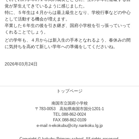
覚が芽生えてきているように感じました。
特に、５年生は４月からは最上級生となり、学校行事などの中心
として活動する機会が増えます。
卒業した６年生の後を引き継ぎ、国府小学校を引っ張っていって
くれることでしょう。
どの学年も、４月からは新入生の手本となれるよう、春休みの間
に気持ちを高めて新しい学年への準備をしてくださいね。
2026年03月24日
トップページ
南国市立国府小学校
〒783-0053 高知県南国市国分1201-1
TEL.088-862-0024
FAX.088-862-0109
e-mail n-ekokubu@city.nankoku.lg.jp
Copyright © kokubu Primary school, All rights reserved.