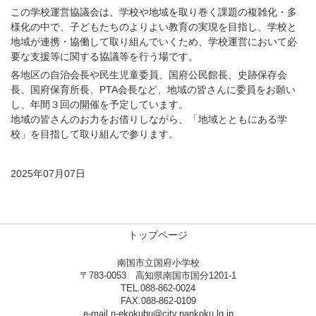
この学校運営協議会は、学校や地域を取り巻く課題の複雑化・多
様化の中で、子どもたちのよりよい教育の実現を目指し、学校と
地域が連携・協働して取り組んでいくため、学校運営において必
要な支援等に関する協議等を行う場です。
各地区の自治会長や民生児童委員、国府公民館長、史跡保存会
長、国府保育所長、PTA会長など、地域の皆さんに委員をお願い
し、年間３回の開催を予定しています。
地域の皆さんのお力をお借りしながら、「地域とともにある学
校」を目指して取り組んで参ります。
2025年07月07日
トップページ
南国市立国府小学校
〒783-0053 高知県南国市国分1201-1
TEL.088-862-0024
FAX.088-862-0109
e-mail n-ekokubu@city.nankoku.lg.jp