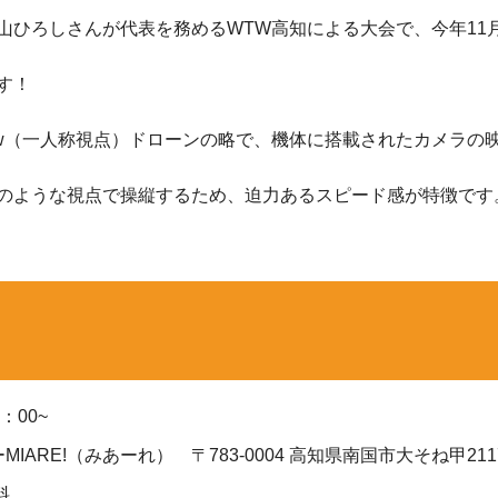
山ひろしさんが代表を務めるWTW高知による大会で、今年11
す！
rson View（一人称視点）ドローンの略で、機体に搭載されたカ
のような視点で操縦するため、迫力あるスピード感が特徴です
：00~
ARE!（みあーれ） 〒783-0004 高知県南国市大そね甲211
料