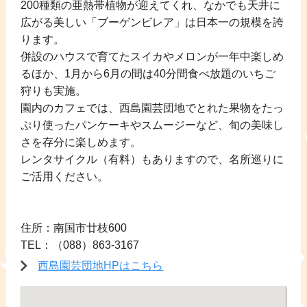
200種類の亜熱帯植物が迎えてくれ、なかでも天井に
広がる美しい「ブーゲンビレア」は日本一の規模を誇
ります。
併設のハウスで育てたスイカやメロンが一年中楽しめ
るほか、1月から6月の間は40分間食べ放題のいちご
狩りも実施。
園内のカフェでは、西島園芸団地でとれた果物をたっ
ぷり使ったパンケーキやスムージーなど、旬の美味し
さを存分に楽しめます。
レンタサイクル（有料）もありますので、名所巡りに
ご活用ください。
住所：南国市廿枝600
TEL：（088）863-3167
西島園芸団地HPはこちら