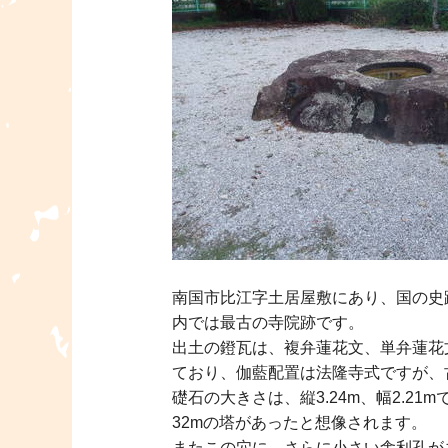
南国市比江字土居屋敷にあり、国の史
内では最古の寺院跡です。
出土の鐙瓦は、複弁蓮花文、単弁蓮花
ており、伽藍配置は法隆寺式ですが、
礎石の大きさは、縦3.24m、幅2.2
32mの塔があったと想像されます。
またこの穴に、さらに小さい舎利孔が