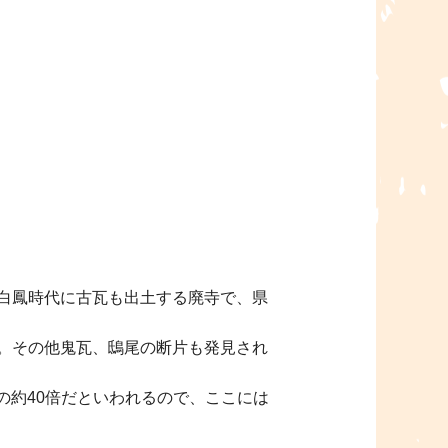
白鳳時代に古瓦も出土する廃寺で、県
。その他鬼瓦、鴟尾の断片も発見され
径の約40倍だといわれるので、ここには