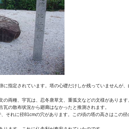
跡に指定されています。塔の心礎だけしか残っていませんが、
文の両種、宇瓦は、忍冬唐草文、重弧文などの文様があります
古瓦の散布状況から廻廊はなかったと推測されます。
1mで、それに径81cmの穴があります。この頃の塔の高さはこの
あります。これに仏舎利が奉安されていたのです。