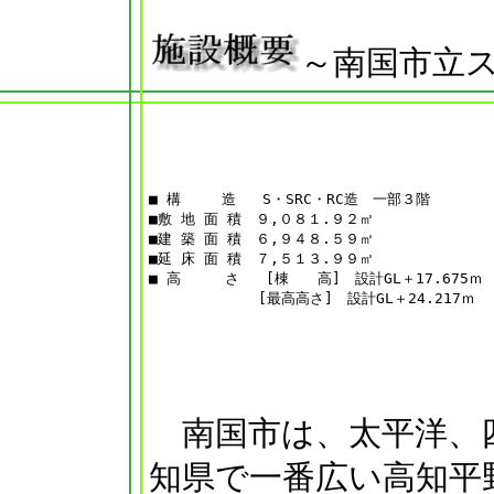
～南国市立
■ 構  　 造   S・SRC・RC造　一部３階

■敷 地 面 積　９,０８１.９２㎡

■建 築 面 積　６,９４８.５９㎡

■延 床 面 積　７,５１３.９９㎡

■ 高     さ   [棟　　高]　設計GL＋17.675ｍ

南国市は、太平洋、
知県で一番広い高知平