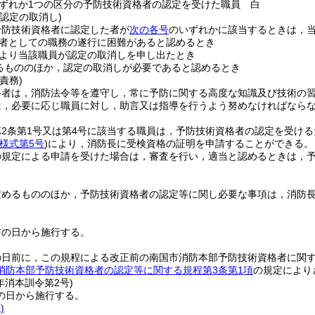
ずれか1つの区分の予防技術資格者の認定を受けた職員 白
認定の取消し)
予防技術資格者に認定した者が
次の各号
のいずれかに該当するときは，
者としての職務の遂行に困難があると認めるとき
より当該職員が認定の取消しを申し出たとき
るもののほか，認定の取消しが必要であると認めるとき
責務)
格者は，消防法令等を遵守し，常に予防に関する高度な知識及び技術の
は，必要に応じ職員に対し，助言又は指導を行うよう努めなければなら
第2条第1号又は第4号に該当する職員は，予防技術資格者の認定を受け
様式第5号
)
により，消防長に受検資格の証明を申請することができる。
の規定による申請を受けた場合は，審査を行い，適当と認めるときは，
定めるもののほか，予防技術資格者の認定等に関し必要な事項は，消防
布の日から施行する。
の日前に，この規程による改正前の南国市消防本部予防技術資格者に関す
消防本部予防技術資格者の認定等に関する規程第3条第1項
の規定により
年
消本訓令第2号)
の日から施行する。
)