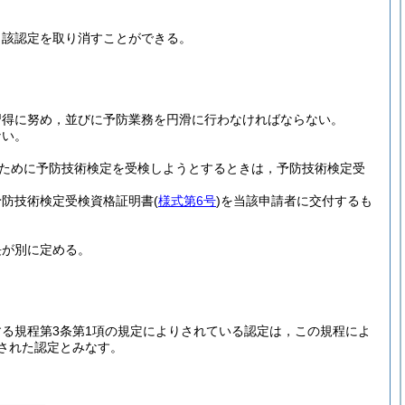
当該認定を取り消すことができる。
習得に努め，並びに予防業務を円滑に行わなければならない。
ない。
るために予防技術検定を受検しようとするときは，予防技術検定受
予防技術検定受検資格証明書
(
様式第6号
)
を当該申請者に交付するも
長が別に定める。
る規程第3条第1項の規定によりされている認定は，この規程によ
された認定とみなす。