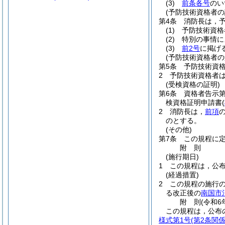
(3)
前条各号
のい
(予防技術資格者の
第4条
消防長は，
(1)
予防技術資格
(2)
特別の事情に
(3)
前2号
に掲げ
(予防技術資格者の
第5条
予防技術資
2
予防技術資格者
(受検資格の証明)
第6条
資格者告示
検資格証明申請書
(
2
消防長は，
前項
のとする。
(その他)
第7条
この規程に
附
則
(施行期日)
1
この規程は，公
(経過措置)
2
この規程の施行
る改正後の
南国市
附
則
(令和6
この規程は，公布
様式第1号
(第2条関係