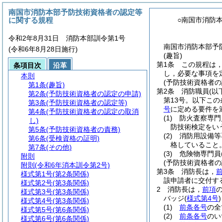
南国市消防本部予防技術資格者の認定等
に関する規程
○南国市消防
令和2年8月31日 消防本部訓令第1号
南国市消防本部予
(令和6年8月28日施行)
(趣旨)
第1条
この規程は
条項目次
沿革
し，必要な事項を
本則
(予防技術資格者の
第1条
(趣旨)
第2条
消防職員
(以
第2条
(予防技術資格者の認定の申請)
第13号。以下この
第3条
(予防技術資格者の認定等)
号
に定める要件を
第4条
(予防技術資格者の認定の取消
(1)
防火査察専門
し)
防技術検定をい
第5条
(予防技術資格者の責務)
(2)
消防用設備等
第6条
(受検資格の証明)
格していること
第7条
(その他)
(3)
危険物専門員
附則
(予防技術資格者の
附則
(令和6年消本訓令第2号)
第3条
消防長は，
様式第1号
(第2条関係)
該申請者に交付す
様式第2号
(第3条関係)
2
消防長は，
前項
様式第3号
(第3条関係)
バッジ
(
様式第4号
)
様式第4号
(第3条関係)
(1)
前条各号
の全
様式第5号
(第6条関係)
(2)
前条各号
のい
様式第6号
(第6条関係)