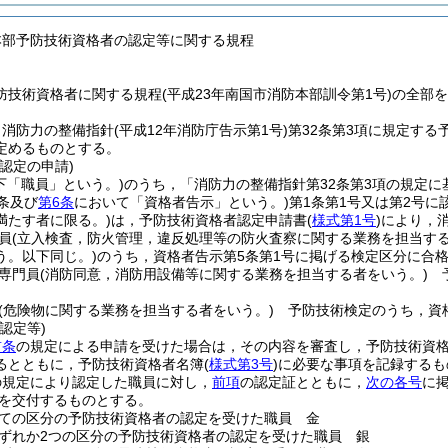
本部予防技術資格者の認定等に関する規程
防技術資格者に関する規程(平成23年南国市消防本部訓令第1号)の全部
，消防力の整備指針
(平成12年消防庁告示第1号)
第32条第3項に規定する
定めるものとする。
認定の申請)
下「職員」という。)
のうち，「消防力の整備指針第32条第3項の規定
条及び
第6条
において「資格者告示」という。)
第1条第1号又は第2号に
満たす者に限る。)
は，予防技術資格者認定申請書
(
様式第1号
)
により，
員
(立入検査，防火管理，違反処理等の防火査察に関する業務を担当する
う。以下同じ。)
のうち，資格者告示第5条第1号に掲げる検定区分に合
専門員
(消防同意，消防用設備等に関する業務を担当する者をいう。)
予
。
(危険物に関する業務を担当する者をいう。)
予防技術検定のうち，資格
認定等)
前条
の規定による申請を受けた場合は，その内容を審査し，予防技術資
るとともに，予防技術資格者名簿
(
様式第3号
)
に必要な事項を記録するも
の規定により認定した職員に対し，
前項
の認定証とともに，
次の各号
に
を交付するものとする。
ての区分の予防技術資格者の認定を受けた職員 金
ずれか2つの区分の予防技術資格者の認定を受けた職員 銀