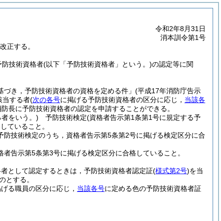
令和2年8月31日
消本訓令第1号
を改正する。
予防技術資格者
(以下「予防技術資格者」という。)
の認定等に関
に基づき，予防技術資格者の資格を定める件」
(平成17年消防庁告示
該当する者
(
次の各号
に掲げる予防技術資格者の区分に応じ，
当該各
消防長に予防技術資格者の認定を申請することができる。
者をいう。)
予防技術検定
(資格者告示第1条第1号に規定する予
格していること。
防技術検定のうち，資格者告示第5条第2号に掲げる検定区分に合
者告示第5条第3号に掲げる検定区分に合格していること。
格者として認定するときは，予防技術資格者認定証
(
様式第2号
)
を当
のとする。
掲げる職員の区分に応じ，
当該各号
に定める色の予防技術資格者証