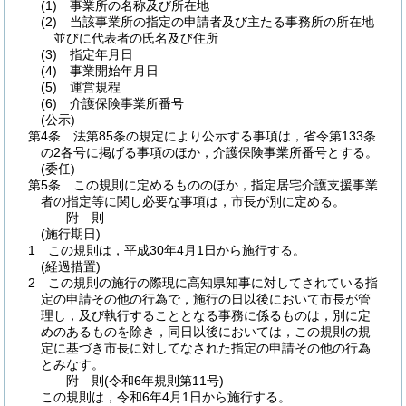
(1)
事業所の名称及び所在地
(2)
当該事業所の指定の申請者及び主たる事務所の所在地
並びに代表者の氏名及び住所
(3)
指定年月日
(4)
事業開始年月日
(5)
運営規程
(6)
介護保険事業所番号
(公示)
第4条
法第85条の規定により公示する事項は，省令第133条
の2各号に掲げる事項のほか，介護保険事業所番号とする。
(委任)
第5条
この規則に定めるもののほか，指定居宅介護支援事業
者の指定等に関し必要な事項は，市長が別に定める。
附
則
(施行期日)
1
この規則は，平成30年4月1日から施行する。
(経過措置)
2
この規則の施行の際現に高知県知事に対してされている指
定の申請その他の行為で，施行の日以後において市長が管
理し，及び執行することとなる事務に係るものは，別に定
めのあるものを除き，同日以後においては，この規則の規
定に基づき市長に対してなされた指定の申請その他の行為
とみなす。
附
則
(令和6年
規則第11号)
この規則は，令和6年4月1日から施行する。