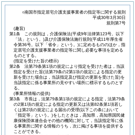
○南国市指定居宅介護支援事業者の指定等に関する規則
平成30年3月30日
規則第7号
(趣旨)
第1条
この規則は，介護保険法
(平成9年法律第123号。以下
「法」という。)
及び介護保険法施行規則
(平成11年厚生省
令第36号。以下「省令」という。)
に定めるもののほか，指
定居宅介護支援事業者の指定等に関し必要な事項を定める
ものとする。
(指定を受けた旨の標示)
第2条
法第79条第1項の規定により指定を受けた者は，当該
指定を受けた旨
(法第79条の2第1項の規定による指定の更
新を受けた場合は，当該指定及び指定の更新を受けた旨)
を
当該指定に係る事業所の見やすい場所に標示するものとす
る。
(事業所情報の提供)
第3条
市長は，法第79条第1項の規定による指定，法第79条
の2第1項の規定による指定の更新又は法第82条第1項若し
くは第2項の規定による届出の受理
(以下この条において
「指定等」という。)
をしたときは，高知県，高知県国民健
康保険団体連合会その他の機関に対して，当該指定等に係
る事業所に関する情報のうち，次に掲げる事項を提供する
ことができる。