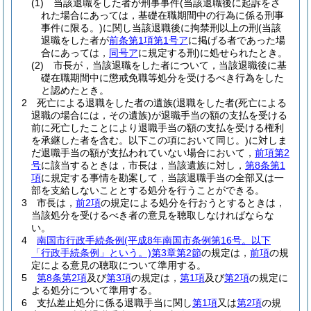
(1)
当該退職をした者が刑事事件
(当該退職後に起訴をさ
れた場合にあっては，基礎在職期間中の行為に係る刑事
事件に限る。)
に関し当該退職後に拘禁刑以上の刑
(当該
退職をした者が
前条第1項第1号ア
に掲げる者であった場
合にあっては，
同号ア
に規定する刑)
に処せられたとき。
(2)
市長が，当該退職をした者について，当該退職後に基
礎在職期間中に懲戒免職等処分を受けるべき行為をした
と認めたとき。
2
死亡による退職をした者の遺族
(退職をした者
(死亡による
退職の場合には，その遺族)
が退職手当の額の支払を受ける
前に死亡したことにより退職手当の額の支払を受ける権利
を承継した者を含む。以下この項において同じ。)
に対しま
だ退職手当の額が支払われていない場合において，
前項第2
号
に該当するときは，市長は，当該遺族に対し，
第8条第1
項
に規定する事情を勘案して，当該退職手当の全部又は一
部を支給しないこととする処分を行うことができる。
3
市長は，
前2項
の規定による処分を行おうとするときは，
当該処分を受けるべき者の意見を聴取しなければならな
い。
4
南国市行政手続条例
(平成8年南国市条例第16号。以下
「行政手続条例」という。)
第3章第2節
の規定は，
前項
の規
定による意見の聴取について準用する。
5
第8条第2項
及び
第3項
の規定は，
第1項
及び
第2項
の規定に
よる処分について準用する。
6
支払差止処分に係る退職手当に関し
第1項
又は
第2項
の規