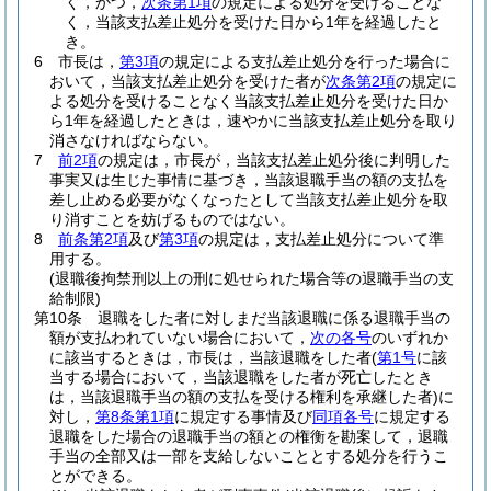
く，かつ，
次条第1項
の規定による処分を受けることな
く，当該支払差止処分を受けた日から1年を経過したと
き。
6
市長は，
第3項
の規定による支払差止処分を行った場合に
おいて，当該支払差止処分を受けた者が
次条第2項
の規定に
よる処分を受けることなく当該支払差止処分を受けた日か
ら1年を経過したときは，速やかに当該支払差止処分を取り
消さなければならない。
7
前2項
の規定は，市長が，当該支払差止処分後に判明した
事実又は生じた事情に基づき，当該退職手当の額の支払を
差し止める必要がなくなったとして当該支払差止処分を取
り消すことを妨げるものではない。
8
前条第2項
及び
第3項
の規定は，支払差止処分について準
用する。
(退職後拘禁刑以上の刑に処せられた場合等の退職手当の支
給制限)
第10条
退職をした者に対しまだ当該退職に係る退職手当の
額が支払われていない場合において，
次の各号
のいずれか
に該当するときは，市長は，当該退職をした者
(
第1号
に該
当する場合において，当該退職をした者が死亡したとき
は，当該退職手当の額の支払を受ける権利を承継した者)
に
対し，
第8条第1項
に規定する事情及び
同項各号
に規定する
退職をした場合の退職手当の額との権衡を勘案して，退職
手当の全部又は一部を支給しないこととする処分を行うこ
とができる。