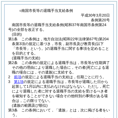
○南国市長等の退職手当支給条例
平成30年3月20日
条例第20号
南国市長等の退職手当支給条例(昭和37年南国市条例第24
号)の全部を改正する。
(目的)
第1条
この条例は，地方自治法
(昭和22年法律第67号)
第204
条第3項の規定に基づき，市長，副市長及び教育長
(以下
「市長等」という。)
の退職手当に関する事項を定めること
を目的とする。
(退職手当の支給)
第2条
この条例の規定による退職手当は，市長等が任期満了
その他の理由により退職した場合に，その者
(死亡による退
職の場合には，その遺族)
に支給する。
2
前項
の規定による退職手当の支給は，任期ごとに行う。
3
第1項
の規定による退職手当は，市長等が退職した日から
起算して1月以内に支払わなければならない。
ただし，死亡
により退職した者に対する退職手当の支給を受けるべき者
を確知することができない場合その他特別の事情がある場
合は，この限りでない。
(遺族の範囲及び順位)
第3条
この条例において，「遺族」とは，次に掲げる者をい
う。