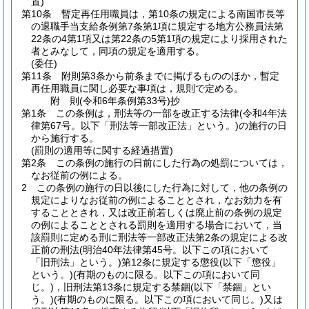
置)
第10条
暫定再任用職員は，第10条の規定による南国市長等
の退職手当支給条例第7条第1項に規定する地方公務員法第
22条の4第1項又は第22条の5第1項の規定により採用された
者とみなして，同項の規定を適用する。
(委任)
第11条
附則第3条から前条までに掲げるもののほか，暫定
再任用職員に関し必要な事項は，規則で定める。
附
則
(令和6年
条例第33号)
抄
第1条
この条例は，刑法等の一部を改正する法律
(令和4年法
律第67号。以下「刑法等一部改正法」という。)
の施行の日
から施行する。
(罰則の適用等に関する経過措置)
第2条
この条例の施行の日前にした行為の処罰については，
なお従前の例による。
2
この条例の施行の日以後にした行為に対して，他の条例の
規定によりなお従前の例によることとされ，なお効力を有
することとされ，又は改正前若しくは廃止前の条例の規定
の例によることとされる罰則を適用する場合において，当
該罰則に定める刑に刑法等一部改正法第2条の規定による改
正前の刑法
(明治40年法律第45号。以下この項において
「旧刑法」という。)
第12条に規定する懲役
(以下「懲役」
という。)
(有期のものに限る。以下この項において同
じ。)
，旧刑法第13条に規定する禁錮
(以下「禁錮」とい
う。)
(有期のものに限る。以下この項において同じ。)
又は