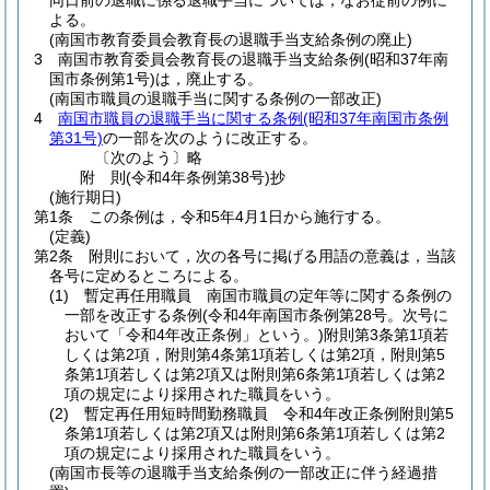
同日前の退職に係る退職手当については，なお従前の例に
よる。
(南国市教育委員会教育長の退職手当支給条例の廃止)
3
南国市教育委員会教育長の退職手当支給条例
(昭和37年南
国市条例第1号)
は，廃止する。
(南国市職員の退職手当に関する条例の一部改正)
4
南国市職員の退職手当に関する条例
(昭和37年南国市条例
第31号)
の一部を次のように改正する。
〔次のよう〕略
附
則
(令和4年
条例第38号)
抄
(施行期日)
第1条
この条例は，令和5年4月1日から施行する。
(定義)
第2条
附則において，次の各号に掲げる用語の意義は，当該
各号に定めるところによる。
(1)
暫定再任用職員 南国市職員の定年等に関する条例の
一部を改正する条例
(令和4年南国市条例第28号。次号に
おいて「令和4年改正条例」という。)
附則第3条第1項若
しくは第2項，附則第4条第1項若しくは第2項，附則第5
条第1項若しくは第2項又は附則第6条第1項若しくは第2
項の規定により採用された職員をいう。
(2)
暫定再任用短時間勤務職員 令和4年改正条例附則第5
条第1項若しくは第2項又は附則第6条第1項若しくは第2
項の規定により採用された職員をいう。
(南国市長等の退職手当支給条例の一部改正に伴う経過措