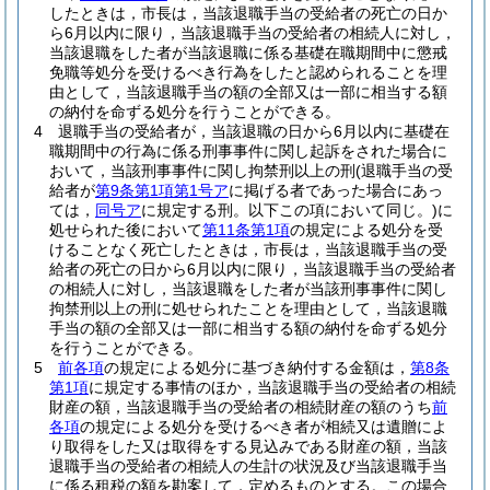
したときは，市長は，当該退職手当の受給者の死亡の日か
ら6月以内に限り，当該退職手当の受給者の相続人に対し，
当該退職をした者が当該退職に係る基礎在職期間中に懲戒
免職等処分を受けるべき行為をしたと認められることを理
由として，当該退職手当の額の全部又は一部に相当する額
の納付を命ずる処分を行うことができる。
4
退職手当の受給者が，当該退職の日から6月以内に基礎在
職期間中の行為に係る刑事事件に関し起訴をされた場合に
おいて，当該刑事事件に関し拘禁刑以上の刑
(退職手当の受
給者が
第9条第1項第1号ア
に掲げる者であった場合にあっ
ては，
同号ア
に規定する刑。以下この項において同じ。)
に
処せられた後において
第11条第1項
の規定による処分を受
けることなく死亡したときは，市長は，当該退職手当の受
給者の死亡の日から6月以内に限り，当該退職手当の受給者
の相続人に対し，当該退職をした者が当該刑事事件に関し
拘禁刑以上の刑に処せられたことを理由として，当該退職
手当の額の全部又は一部に相当する額の納付を命ずる処分
を行うことができる。
5
前各項
の規定による処分に基づき納付する金額は，
第8条
第1項
に規定する事情のほか，当該退職手当の受給者の相続
財産の額，当該退職手当の受給者の相続財産の額のうち
前
各項
の規定による処分を受けるべき者が相続又は遺贈によ
り取得をした又は取得をする見込みである財産の額，当該
退職手当の受給者の相続人の生計の状況及び当該退職手当
に係る租税の額を勘案して，定めるものとする。
この場合