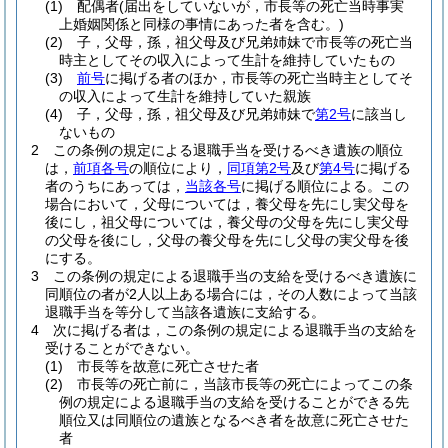
(1)
配偶者
(届出をしていないが，市長等の死亡当時事実
上婚姻関係と同様の事情にあった者を含む。)
(2)
子，父母，孫，祖父母及び兄弟姉妹で市長等の死亡当
時主としてその収入によって生計を維持していたもの
(3)
前号
に掲げる者のほか，市長等の死亡当時主としてそ
の収入によって生計を維持していた親族
(4)
子，父母，孫，祖父母及び兄弟姉妹で
第2号
に該当し
ないもの
2
この条例の規定による退職手当を受けるべき遺族の順位
は，
前項各号
の順位により，
同項第2号
及び
第4号
に掲げる
者のうちにあっては，
当該各号
に掲げる順位による。
この
場合において，父母については，養父母を先にし実父母を
後にし，祖父母については，養父母の父母を先にし実父母
の父母を後にし，父母の養父母を先にし父母の実父母を後
にする。
3
この条例の規定による退職手当の支給を受けるべき遺族に
同順位の者が2人以上ある場合には，その人数によって当該
退職手当を等分して当該各遺族に支給する。
4
次に掲げる者は，この条例の規定による退職手当の支給を
受けることができない。
(1)
市長等を故意に死亡させた者
(2)
市長等の死亡前に，当該市長等の死亡によってこの条
例の規定による退職手当の支給を受けることができる先
順位又は同順位の遺族となるべき者を故意に死亡させた
者