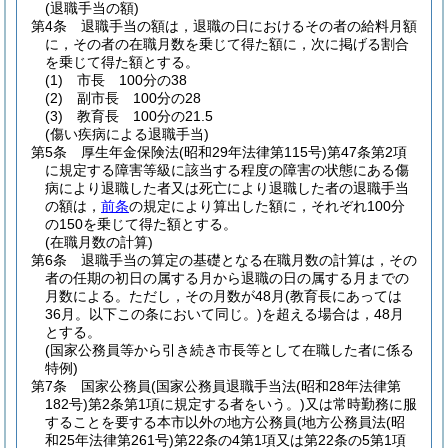
(退職手当の額)
第4条
退職手当の額は，退職の日におけるその者の給料月額
に，その者の在職月数を乗じて得た額に，次に掲げる割合
を乗じて得た額とする。
(1)
市長 100分の38
(2)
副市長 100分の28
(3)
教育長 100分の21.5
(傷い疾病による退職手当)
第5条
厚生年金保険法
(昭和29年法律第115号)
第47条第2項
に規定する障害等級に該当する程度の障害の状態にある傷
病により退職した者又は死亡により退職した者の退職手当
の額は，
前条
の規定により算出した額に，それぞれ100分
の150を乗じて得た額とする。
(在職月数の計算)
第6条
退職手当の算定の基礎となる在職月数の計算は，その
者の任期の初日の属する月から退職の日の属する月までの
月数による。
ただし，その月数が48月
(教育長にあっては
36月。以下この条において同じ。)
を超える場合は，48月
とする。
(国家公務員等から引き続き市長等として在職した者に係る
特例)
第7条
国家公務員
(国家公務員退職手当法
(昭和28年法律第
182号)
第2条第1項に規定する者をいう。)
又は常時勤務に服
することを要する本市以外の地方公務員
(地方公務員法
(昭
和25年法律第261号)
第22条の4第1項又は第22条の5第1項