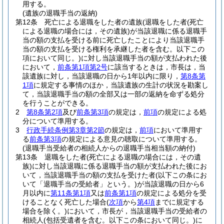
用する。
(遺族の退職手当の返納)
第12条
死亡による退職をした者の遺族
(退職をした者
(死亡
による退職の場合には，その遺族)
が当該退職に係る退職手
当の額の支払を受ける前に死亡したことにより当該退職手
当の額の支払を受ける権利を承継した者を含む。以下この
項において同じ。)
に対し当該退職手当の額が支払われた後
において，
前条第1項第2号
に該当するときは，市長は，当
該遺族に対し，当該退職の日から1年以内に限り，
第8条第
1項
に規定する事情のほか，当該遺族の生計の状況を勘案し
て，当該退職手当の額の全部又は一部の返納を命ずる処分
を行うことができる。
2
第8条第2項
及び
前条第3項
の規定は，
前項
の規定による処
分について準用する。
3
行政手続条例第3章第2節
の規定は，
前項
において準用す
る
前条第3項
の規定による意見の聴取について準用する。
(退職手当受給者の相続人からの退職手当相当額の納付)
第13条
退職をした者
(死亡による退職の場合には，その遺
族)
に対し当該退職に係る退職手当の額が支払われた後にお
いて，当該退職手当の額の支払を受けた者
(以下この条にお
いて「退職手当の受給者」という。)
が当該退職の日から6
月以内に
第11条第1項
又は
前条第1項
の規定による処分を受
けることなく死亡した場合
(
次項
から
第4項
までに規定する
場合を除く。)
において，市長が，当該退職手当の受給者の
相続人
(包括受遺者を含む。以下この条において同じ。)
に