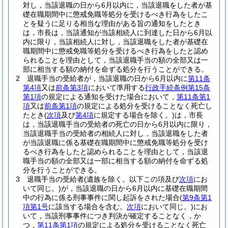
対し，当該退職の日から6月以内に，当該退職をした者が基
礎在職期間中に懲戒免職等処分を受けるべき行為をしたこ
とを疑うに足りる相当な理由がある旨の通知をしたとき
は，市長は，当該通知が当該相続人に到達した日から6月以
内に限り，当該相続人に対し，当該退職をした者が基礎在
職期間中に懲戒免職等処分を受けるべき行為をしたと認め
られることを理由として，当該退職手当の額の全部又は一
部に相当する額の納付を命ずる処分を行うことができる。
2
退職手当の受給者が，当該退職の日から6月以内に
第11条
第4項
又は
前条第3項
において準用する
行政手続条例第15条
第1項
の規定による通知を受けた場合において，
第11条第1
項
又は
前条第1項
の規定による処分を受けることなく死亡し
たとき
(
次項
及び
第4項
に規定する場合を除く。)
は，市長
は，当該退職手当の受給者の死亡の日から6月以内に限り，
当該退職手当の受給者の相続人に対し，当該退職をした者
が当該退職に係る基礎在職期間中に懲戒免職等処分を受け
るべき行為をしたと認められることを理由として，当該退
職手当の額の全部又は一部に相当する額の納付を命ずる処
分を行うことができる。
3
退職手当の受給者
(遺族を除く。以下この項及び
次項
にお
いて同じ。)
が，当該退職の日から6月以内に基礎在職期間
中の行為に係る刑事事件に関し起訴をされた場合
(
第9条第1
項第1号
に該当する場合を含む。
次項
において同じ。)
にお
いて，当該刑事事件につき判決が確定することなく，か
つ，
第11条第1項
の規定による処分を受けることなく死亡