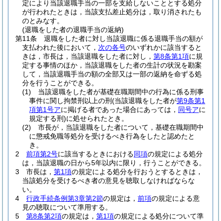
定により当該退職手当の一部を支給しないこととする処分
が行われたときは，当該支払差止処分は，取り消されたも
のとみなす。
(退職をした者の退職手当の返納)
第11条
退職をした者に対し当該退職に係る退職手当の額が
支払われた後において，
次の各号
のいずれかに該当すると
きは，市長は，当該退職をした者に対し，
第8条第1項
に規
定する事情のほか，当該退職をした者の生計の状況を勘案
して，当該退職手当の額の全部又は一部の返納を命ずる処
分を行うことができる。
(1)
当該退職をした者が基礎在職期間中の行為に係る刑事
事件に関し拘禁刑以上の刑
(当該退職をした者が
第9条第1
項第1号ア
に掲げる者であった場合にあっては，
同号ア
に
規定する刑)
に処せられたとき。
(2)
市長が，当該退職をした者について，基礎在職期間中
に懲戒免職等処分を受けるべき行為をしたと認めたと
き。
2
前項第2号
に該当するときにおける
同項
の規定による処分
は，当該退職の日から5年以内に限り，行うことができる。
3
市長は，
第1項
の規定による処分を行おうとするときは，
当該処分を受けるべき者の意見を聴取しなければならな
い。
4
行政手続条例第3章第2節
の規定は，
前項
の規定による意
見の聴取について準用する。
5
第8条第2項
の規定は，
第1項
の規定による処分について準