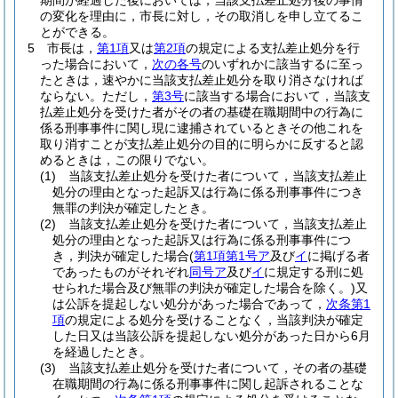
期間が経過した後においては，当該支払差止処分後の事情
の変化を理由に，市長に対し，その取消しを申し立てるこ
とができる。
5
市長は，
第1項
又は
第2項
の規定による支払差止処分を行
った場合において，
次の各号
のいずれかに該当するに至っ
たときは，速やかに当該支払差止処分を取り消さなければ
ならない。
ただし，
第3号
に該当する場合において，当該支
払差止処分を受けた者がその者の基礎在職期間中の行為に
係る刑事事件に関し現に逮捕されているときその他これを
取り消すことが支払差止処分の目的に明らかに反すると認
めるときは，この限りでない。
(1)
当該支払差止処分を受けた者について，当該支払差止
処分の理由となった起訴又は行為に係る刑事事件につき
無罪の判決が確定したとき。
(2)
当該支払差止処分を受けた者について，当該支払差止
処分の理由となった起訴又は行為に係る刑事事件につ
き，判決が確定した場合
(
第1項第1号ア
及び
イ
に掲げる者
であったものがそれぞれ
同号ア
及び
イ
に規定する刑に処
せられた場合及び無罪の判決が確定した場合を除く。)
又
は公訴を提起しない処分があった場合であって，
次条第1
項
の規定による処分を受けることなく，当該判決が確定
した日又は当該公訴を提起しない処分があった日から6月
を経過したとき。
(3)
当該支払差止処分を受けた者について，その者の基礎
在職期間の行為に係る刑事事件に関し起訴されることな