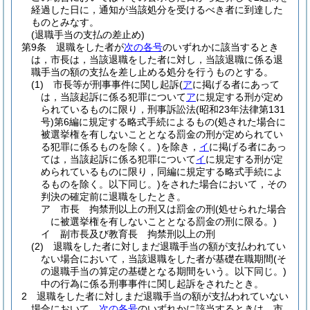
経過した日に，通知が当該処分を受けるべき者に到達した
ものとみなす。
(退職手当の支払の差止め)
第9条
退職をした者が
次の各号
のいずれかに該当するとき
は，市長は，当該退職をした者に対し，当該退職に係る退
職手当の額の支払を差し止める処分を行うものとする。
(1)
市長等が刑事事件に関し起訴
(
ア
に掲げる者にあって
は，当該起訴に係る犯罪について
ア
に規定する刑が定め
られているものに限り，刑事訴訟法
(昭和23年法律第131
号)
第6編に規定する略式手続によるもの
(処された場合に
被選挙権を有しないこととなる罰金の刑が定められてい
る犯罪に係るものを除く。)
を除き，
イ
に掲げる者にあっ
ては，当該起訴に係る犯罪について
イ
に規定する刑が定
められているものに限り，同編に規定する略式手続によ
るものを除く。以下同じ。)
をされた場合において，その
判決の確定前に退職をしたとき。
ア
市長 拘禁刑以上の刑又は罰金の刑
(処せられた場合
に被選挙権を有しないこととなる罰金の刑に限る。)
イ
副市長及び教育長 拘禁刑以上の刑
(2)
退職をした者に対しまだ退職手当の額が支払われてい
ない場合において，当該退職をした者が基礎在職期間
(そ
の退職手当の算定の基礎となる期間をいう。以下同じ。)
中の行為に係る刑事事件に関し起訴をされたとき。
2
退職をした者に対しまだ退職手当の額が支払われていない
場合において，
次の各号
のいずれかに該当するときは，市