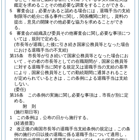
鑑定を求めることその他必要な調査をすることができる。
5
審査会は，必要があると認める場合には，退職手当の支給
制限等の処分に係る事件に関し，関係機関に対し，資料の
提出，意見の開陳その他必要な協力を求めることができ
る。
6
審査会の組織及び委員その他審査会に関し必要な事項につ
いては，規則で定める。
(市長等が退職した後に引き続き国家公務員等となった場合
における退職手当の不支給)
第15条
市長等が引き続いて国家公務員等となった場合にお
いて，その者の市長等としての在職期間が，国家公務員等
に対する退職手当に関する規定又は退職手当の支給の基準
により，国家公務員等としての勤続期間に通算されること
が定められているときは，この条例による退職手当は支給
しない。
(委任)
第16条
この条例の実施に関し必要な事項は，市長が別に定
める。
附
則
(施行期日等)
1
この条例は，公布の日から施行する。
(経過措置)
2
改正後の南国市長等の退職手当支給条例の規定は，この条
例の施行の日以後の退職に係る退職手当について適用し，