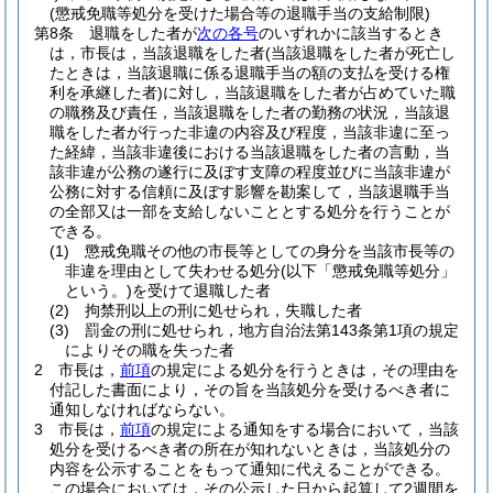
(懲戒免職等処分を受けた場合等の退職手当の支給制限)
第8条
退職をした者が
次の各号
のいずれかに該当するとき
は，市長は，当該退職をした者
(当該退職をした者が死亡し
たときは，当該退職に係る退職手当の額の支払を受ける権
利を承継した者)
に対し，当該退職をした者が占めていた職
の職務及び責任，当該退職をした者の勤務の状況，当該退
職をした者が行った非違の内容及び程度，当該非違に至っ
た経緯，当該非違後における当該退職をした者の言動，当
該非違が公務の遂行に及ぼす支障の程度並びに当該非違が
公務に対する信頼に及ぼす影響を勘案して，当該退職手当
の全部又は一部を支給しないこととする処分を行うことが
できる。
(1)
懲戒免職その他の市長等としての身分を当該市長等の
非違を理由として失わせる処分
(以下「懲戒免職等処分」
という。)
を受けて退職した者
(2)
拘禁刑以上の刑に処せられ，失職した者
(3)
罰金の刑に処せられ，地方自治法第143条第1項の規定
によりその職を失った者
2
市長は，
前項
の規定による処分を行うときは，その理由を
付記した書面により，その旨を当該処分を受けるべき者に
通知しなければならない。
3
市長は，
前項
の規定による通知をする場合において，当該
処分を受けるべき者の所在が知れないときは，当該処分の
内容を公示することをもって通知に代えることができる。
この場合においては，その公示した日から起算して2週間を