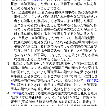
長は，当該退職をした者に対し，退職手当の額の支払を差
し止める処分を行うことができる。
(1)
当該退職をした者の基礎在職期間中の行為に係る刑事
事件に関して，その者が逮捕された場合又は市長がその
者から聴取した事項若しくは調査により判明した事実に
基づきその者に犯罪があると思料するに至った場合であ
って，その者に対し退職手当の額を支払うことが公務に
対する信頼を確保する上で支障を生ずると認めるとき。
(2)
市長が，当該退職をした者について，基礎在職期間中
に懲戒免職等処分を受けるべき行為
(基礎在職期間中の市
長等の非違に当たる行為であって，その非違の内容及び
程度に照らして懲戒免職等処分に値することが明らかな
ものをいう。以下同じ。)
をしたことを疑うに足りる相当
な理由があると思料するに至ったとき。
3
死亡による退職をした者の遺族
(退職をした者
(死亡による
退職の場合には，その遺族)
が退職手当の額の支払を受ける
前に死亡したことにより退職手当の額の支払を受ける権利
を承継した者を含む。以下この項において同じ。)
に対しま
だ退職手当の額が支払われていない場合において，
前項第2
号
に該当するときは，市長は，当該遺族に対し，当該退職
手当の額の支払を差し止める処分を行うことができる。
4
前3項
の規定による退職手当の額の支払を差し止める処分
(以下「支払差止処分」という。)
を受けた者は，行政不服
審査法
(平成26年法律第68号)
第18条第1項本文に規定する