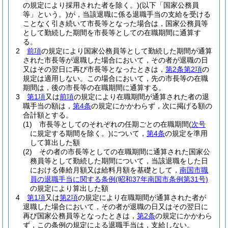
の規定により採用された者を除く。)
(以下「国家公務員
等」という。)
が，当該退職に係る退職手当の支給を受ける
ことなく引き続いて市長等となった場合は，国家公務員等
として勤続した期間を市長等としての在職期間に通算す
る。
2
前項
の規定により国家公務員等として勤続した期間が通算
された市長等が退職した場合において，その者が退職の日
又はその翌日に再び市長等となったときは，
第2条第2項
の
規定は適用しない。
この場合において，先の市長等の在職
期間は，後の市長等の在職期間に通算する。
3
第1項
又は
前項
の規定により在職期間が通算された者の退
職手当の額は，
第4条
の規定にかかわらず，次に掲げる額の
合計額とする。
(1)
市長等としてのそれぞれの任期ごとの在職期間
(
次号
に規定する期間を除く。)
について，
第4条
の規定を準用
して算出した額
(2)
その者の市長等としての在職期間に通算された国家公
務員等として勤続した期間について，当該退職をした日
における俸給月額又は給料月額を基礎として，
南国市職
員の退職手当に関する条例
(昭和37年南国市条例第31号)
の規定により算出した額
4
第1項
又は
第2項
の規定により在職期間が通算された者が
退職した場合において，その者が退職の日又はその翌日に
再び国家公務員等となったときは，
第2条
の規定にかかわら
ず，この条例の規定による退職手当は，支給しない。