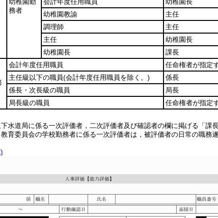
幼稚園勤
会計年度任用職員
幼稚園長
務者
幼稚園教諭
主任
調理師
主任
主任
幼稚園長
幼稚園長
課長
会計年度任用職員
任命権者が指定
主任級以下の職員
(会計年度任用職員を除く。)
係長
務
係長・次長級の職員
局長
局長級の職員
任命権者が指定
上下水道局に係る一次評価者，二次評価者及び確認者の欄に掲げる「課
ち教育委員会の学校勤務者に係る一次評価者は，被評価者の日常の職務遂
。
)