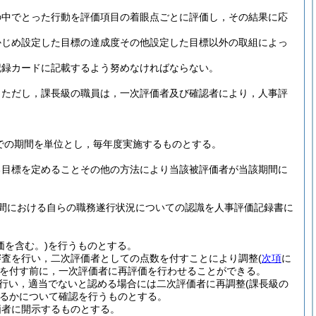
の中でとった行動を評価項目の着眼点ごとに評価し，その結果に応
かじめ設定した目標の達成度その他設定した目標以外の取組によっ
記録カードに記載するよう努めなければならない。
。
ただし，課長級の職員は，一次評価者及び確認者により，人事評
日までの期間を単位とし，毎年度実施するものとする。
る目標を定めることその他の方法により当該被評価者が当該期間に
間における自らの職務遂行状況についての認識を人事評価記録書に
価を含む。)
を行うものとする。
審査を行い，二次評価者としての点数を付すことにより調整
(
次項
に
を付す前に，一次評価者に再評価を行わせることができる。
行い，適当でないと認める場合には二次評価者に再調整
(課長級の
るかについて確認を行うものとする。
価者に開示するものとする。