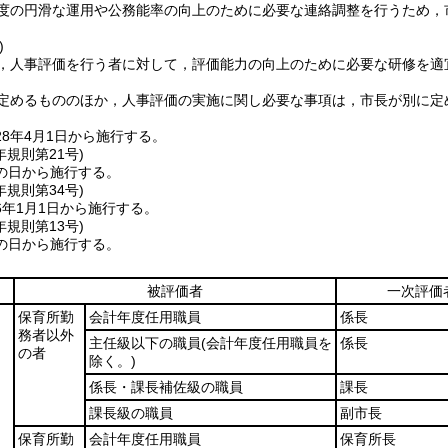
度の円滑な運用や公務能率の向上のために必要な連絡調整を行うため，
)
，人事評価を行う者に対して，評価能力の向上のために必要な研修を適
定めるもののほか，人事評価の実施に関し必要な事項は，市長が別に定
8年4月1日から施行する。
年
規則第21号)
の日から施行する。
年
規則第34号)
6年1月1日から施行する。
年
規則第13号)
の日から施行する。
被評価者
一次評価
保育所勤
会計年度任用職員
係長
務者以外
主任級以下の職員
(会計年度任用職員を
係長
の者
除く。)
係長・課長補佐級の職員
課長
課長級の職員
副市長
保育所勤
会計年度任用職員
保育所長