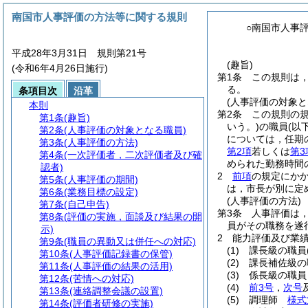
南国市人事評価の方法等に関する規則
○南国市人事
平成28年3月31日 規則第21号
(趣旨)
(令和6年4月26日施行)
第1条
この規則は
る。
条項目次
沿革
(人事評価の対象と
本則
第2条
この規則の
第1条
(趣旨)
いう。)
の職員
(以
第2条
(人事評価の対象となる職員)
については，任期
第3条
(人事評価の方法)
第2項
若しくは
第3
第4条
(一次評価者，二次評価者及び確
められた勤務時間
認者)
2
前項
の規定にか
第5条
(人事評価の期間)
は，市長が別に定
第6条
(業務目標の設定)
(人事評価の方法)
第7条
(自己申告)
第3条
人事評価は
第8条
(評価の実施，面談及び結果の開
員がその職務を遂
示)
2
能力評価及び業
第9条
(職員の異動又は併任への対応)
(1)
課長級の職員
第10条
(人事評価記録書の保管)
(2)
課長補佐級の
第11条
(人事評価の結果の活用)
(3)
係長級の職
第12条
(苦情への対応)
(4)
前3号
，
次号
第13条
(連絡調整会議の設置)
(5)
調理師
様式
第14条
(評価者研修の実施)