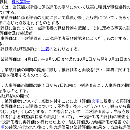
用職員
様式第6号
っては，当該能力評価に係る評価の期間において現実に職員が職務遂行
のとする。
該業績評価に係る評価の期間において職員が果した役割について，あら
果に応じた点数を付すものとする。
績評価に当たっては，被評価者の職務行動を把握し，別に定める事実の
評価者及び確認者)
人事評価は，一次評価者，二次評価者及び確認者により行うものとする
る。
次評価者及び確認者は，
別表
のとおりとする。
業績評価は，4月1日から9月30日まで及び10月1日から翌年3月31
は，業績評価の期間の開始に際し，被評価者と面談を行い，業務に関す
役割を確定するものとする。
は，人事評価の期間の終了日から7日以内に，被評価者に，人事評価の期
せるものとする。
及び結果の開示)
は，被評価者について，点数を付すことにより評価
(
次項
に規定する再評
一次評価者による評価について，不均衡があるかどうかという観点から
含む。)
を行うものとする。
この場合において，二次評価者は，当該点数
評価者による調整
(課長級の職員については，一次評価者の評価)
の審査を
一次評価者に再評価)
を行わせた上で，能力評価及び業績評価が適当であ
前項
の確認が行われた後に，能力評価及び業績評価の結果を，当該被評