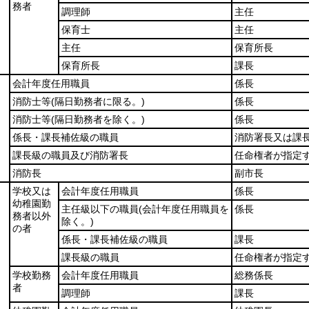
務者
調理師
主任
保育士
主任
主任
保育所長
保育所長
課長
会計年度任用職員
係長
消防士等
(隔日勤務者に限る。)
係長
消防士等
(隔日勤務者を除く。)
係長
係長・課長補佐級の職員
消防署長又は課
課長級の職員及び消防署長
任命権者が指定
消防長
副市長
学校又は
会計年度任用職員
係長
幼稚園勤
主任級以下の職員
(会計年度任用職員を
係長
務者以外
除く。)
の者
係長・課長補佐級の職員
課長
課長級の職員
任命権者が指定
学校勤務
会計年度任用職員
総務係長
者
調理師
課長