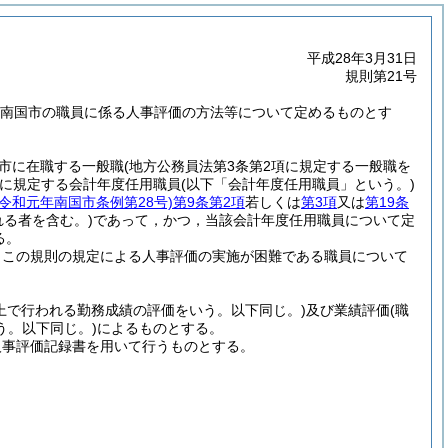
平成28年3月31日
規則第21号
き，南国市の職員に係る人事評価の方法等について定めるものとす
市に在職する一般職
(地方公務員法第3条第2項に規定する一般職を
項に規定する会計年度任用職員
(以下「会計年度任用職員」という。)
(令和元年南国市条例第28号)
第9条第2項
若しくは
第3項
又は
第19条
る者を含む。)
であって，かつ，当該会計年度任用職員について定
る。
りこの規則の規定による人事評価の実施が困難である職員について
上で行われる勤務成績の評価をいう。以下同じ。)
及び業績評価
(職
う。以下同じ。)
によるものとする。
人事評価記録書を用いて行うものとする。