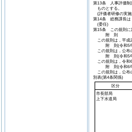
第13条
人事評価制
ものとする。
(評価者研修の実施
第14条
総務課長は
(委任)
第15条
この規則に
附
則
この規則は，平成2
附
則
(令和5
この規則は，公布
附
則
(令和5
この規則は，令和
附
則
(令和6
この規則は，公布
別表
(第4条関係)
区分
市長部局
上下水道局