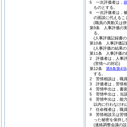
5
一次評価者は，
ものとする。
6
一次評価者は，
の面談に代えるこ
(職員の異動又は併
第9条
人事評価の
る。
(人事評価記録書の
第10条
人事評価記
(人事評価の結果の
第11条
人事評価の
2
評価者は，人事
(苦情への対応)
第12条
第8条第4項
する。
2
苦情相談は，職
3
評価者は，苦情
4
苦情申出は，書
5
苦情申出は，当
6
苦情申出は，能
以内に行わなけれ
7
任命権者は，職
8
苦情相談又は苦
った秘密を保持し
(連絡調整会議の設