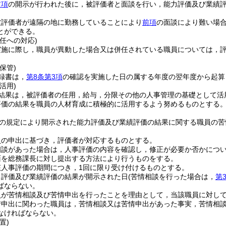
前項
の開示が行われた後に，被評価者と面談を行い，能力評価及び業績
被評価者が遠隔の地に勤務していることにより
前項
の面談により難い場
とができる。
任への対応)
実施に際し，職員が異動した場合又は併任されている職員については，
保管)
録書は，
第8条第3項
の確認を実施した日の属する年度の翌年度から起算
活用)
結果は，被評価者の任用，給与，分限その他の人事管理の基礎として活
評価の結果を職員の人材育成に積極的に活用するよう努めるものとする
の規定により開示された能力評価及び業績評価の結果に関する職員の苦
員の申出に基づき，評価者が対応するものとする。
相談があった場合は，人事評価の内容を確認し，修正が必要か否かにつ
面を総務課長に対し提出する方法により行うものをする。
該人事評価の期間につき，1回に限り受け付けるものとする。
力評価及び業績評価の結果が開示された日
(苦情相談を行った場合は，
第
ばならない。
員が苦情相談及び苦情申出を行ったことを理由として，当該職員に対し
情申出に関わった職員は，苦情相談又は苦情申出があった事実，苦情相
なければならない。
置)