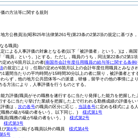
評価の方法等に関する規則
，地方公務員法
(昭和25年法律第261号)
第23条の2第2項の規定に基づ
なる職員)
規定による人事評価の対象となる者
(以下「被評価者」という。)
は，南国
下「職員」という。)
とする。
ただし，職員のうち，同法第22条の2第1
の定めが6箇月以上の者
(
南国市会計年度任用職員の給与等に関する条例
項
の規定により，任期の定めが6箇月以上の会計年度任用職員とみなされ
の1週間当たりの平均時間が15時間30分以上の者に限り，被評価者とす
かわらず，他の地方公共団体等への派遣，研修，留学その他の事情によ
める方法により，人事評価を行うものとする。
，能力評価
(職員がその職務を遂行するに当たり発揮した能力を把握した
行するに当たり挙げた業績を把握した上で行われる勤務成績の評価をい
績評価は，
次の各号
の職員の区分に応じ，
当該各号
に定める様式による
(職務の級が6級の者をいう。以下同じ。)
様式第1号
職員
(職務の級が5級の者をいう。)
様式第2号
員
様式第3号
及び
第6号
に掲げる職員以外の職員
様式第4号
第5号