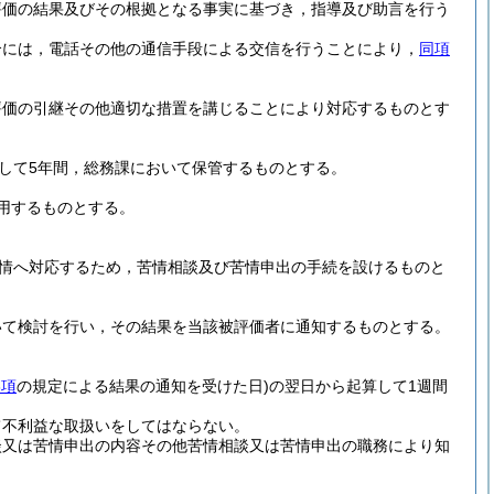
評価の結果及びその根拠となる事実に基づき，指導及び助言を行う
合には，電話その他の通信手段による交信を行うことにより，
同項
評価の引継その他適切な措置を講じることにより対応するものとす
して5年間，総務課において保管するものとする。
用するものとする。
。
情へ対応するため，苦情相談及び苦情申出の手続を設けるものと
いて検討を行い，その結果を当該被評価者に通知するものとする。
3項
の規定による結果の通知を受けた日)
の翌日から起算して1週間
て不利益な取扱いをしてはならない。
談又は苦情申出の内容その他苦情相談又は苦情申出の職務により知