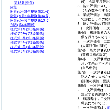
(6)
会計年度任
第15条
(委任)
3
能力評価に当た
附則
じた点数を付すも
附則
(令和5年規則第21号)
4
業績評価は，当
附則
(令和5年規則第34号)
て評価し，その結
附則
(令和6年規則第13号)
5
能力評価及び業
別表
(第4条関係)
(一次評価者，二次
様式第1号
(第3条関係)
第4条
被評価者の
様式第2号
(第3条関係)
価を行うものとす
様式第3号
(第3条関係)
2
一次評価者，二
様式第4号
(第3条関係)
(人事評価の期間)
様式第5号
(第3条関係)
第5条
能力評価及び
様式第6号
(第3条関係)
(業務目標の設定)
第6条
一次評価者
おいて果たすべき
(自己申告)
第7条
一次評価者
記入させ，提出さ
(評価の実施，面談
第8条
一次評価者
2
二次評価者は，
規定する再調整を
3
確認者は，二次
職員については，
4
一次評価者は，