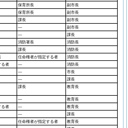
保育所長
副市長
保育所長
副市長
課長
副市長
―
副市長
―
課長
消防署長
消防長
課長
消防長
長
任命権者が指定する者
消防長
する者
―
消防長
―
市長
―
課長
課長
教育長
―
教育長
する者
―
教育長
―
課長
任命権者が指定する者
教育長