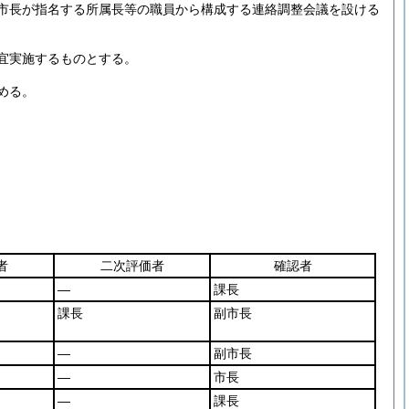
市長が指名する所属長等の職員から構成する連絡調整会議を設ける
宜実施するものとする。
める。
者
二次評価者
確認者
―
課長
課長
副市長
―
副市長
―
市長
―
課長