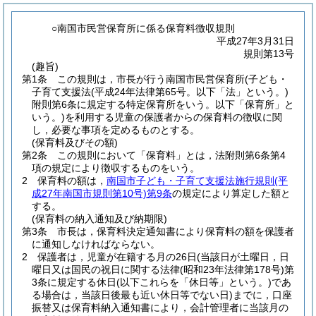
○南国市民営保育所に係る保育料徴収規則
平成27年3月31日
規則第13号
(趣旨)
第1条
この規則は，市長が行う南国市民営保育所
(子ども・
子育て支援法
(平成24年法律第65号。以下「法」という。)
附則第6条に規定する特定保育所をいう。以下「保育所」と
いう。)
を利用する児童の保護者からの保育料の徴収に関
し，必要な事項を定めるものとする。
(保育料及びその額)
第2条
この規則において「保育料」とは，法附則第6条第4
項の規定により徴収するものをいう。
2
保育料の額は，
南国市子ども・子育て支援法施行規則
(平
成27年南国市規則第10号)
第9条
の規定により算定した額と
する。
(保育料の納入通知及び納期限)
第3条
市長は，保育料決定通知書により保育料の額を保護者
に通知しなければならない。
2
保護者は，児童が在籍する月の26日
(当該日が土曜日，日
曜日又は国民の祝日に関する法律
(昭和23年法律第178号)
第
3条に規定する休日
(以下これらを「休日等」という。)
であ
る場合は，当該日後最も近い休日等でない日)
までに，口座
振替又は保育料納入通知書により，会計管理者に当該月の