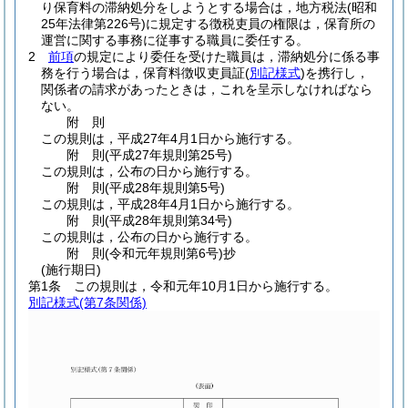
り保育料の滞納処分をしようとする場合は，地方税法
(昭和
25年法律第226号)
に規定する徴税吏員の権限は，保育所の
運営に関する事務に従事する職員に委任する。
2
前項
の規定により委任を受けた職員は，滞納処分に係る事
務を行う場合は，保育料徴収吏員証
(
別記様式
)
を携行し，
関係者の請求があったときは，これを呈示しなければなら
ない。
附
則
この規則は，平成27年4月1日から施行する。
附
則
(平成27年
規則第25号)
この規則は，公布の日から施行する。
附
則
(平成28年
規則第5号)
この規則は，平成28年4月1日から施行する。
附
則
(平成28年
規則第34号)
この規則は，公布の日から施行する。
附
則
(令和元年
規則第6号)
抄
(施行期日)
第1条
この規則は，令和元年10月1日から施行する。
別記様式
(第7条関係)