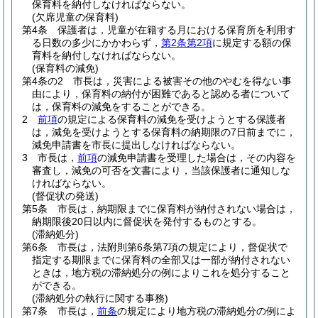
保育料を納付しなければならない。
(欠席児童の保育料)
第4条
保護者は，児童が在籍する月における保育所を利用す
る日数の多少にかかわらず，
第2条第2項
に規定する額の保
育料を納付しなければならない。
(保育料の減免)
第4条の2
市長は，災害による被害その他のやむを得ない事
由により，保育料の納付が困難であると認める者について
は，保育料の減免をすることができる。
2
前項
の規定による保育料の減免を受けようとする保護者
は，減免を受けようとする保育料の納期限の7日前までに，
減免申請書を市長に提出しなければならない。
3
市長は，
前項
の減免申請書を受理した場合は，その内容を
審査し，減免の可否を文書により，当該保護者に通知しな
ければならない。
(督促状の発送)
第5条
市長は，納期限までに保育料が納付されない場合は，
納期限後20日以内に督促状を発付するものとする。
(滞納処分)
第6条
市長は，法附則第6条第7項の規定により，督促状で
指定する期限までに保育料の全部又は一部が納付されない
ときは，地方税の滞納処分の例によりこれを処分すること
ができる。
(滞納処分の執行に関する事務)
第7条
市長は，
前条
の規定により地方税の滞納処分の例によ