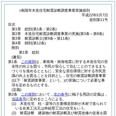
○南国市木造住宅耐震診断調査事業実施規則
平成22年5月7日
規則第11号
目次
第1章
総則
(第1条・第2条)
第2章
木造住宅耐震診断調査事業の実施
(第3条～第8条)
第3章
耐震診断士
(第9条～第11条)
第4章
雑則
(第12条)
附則
第1章
総則
(趣旨)
第1条
この規則
は，東南海・南海地震に対する木造住宅の安
全性の向上を図り，市民が安心して住むことのできるまち
づくりを進めるとともに，安全な居住環境に対する市民意
識の向上を図ることを目的とし，住宅の耐震診断調査事業
(以下「耐震調査事業」という。)
の実施について必要な事
項を定めるものとする。
(定義)
第2条
この規則
において，
次の各号
に掲げる用語の定義は，
当該各号
に定めるところによる。
(1)
木造住宅 柱・梁等の主要構造部材が木材で造られて
いる在来工法又は枠組壁工法の住宅をいう。
(2)
耐震診断 建築物の耐震診断及び耐震改修の促進を図