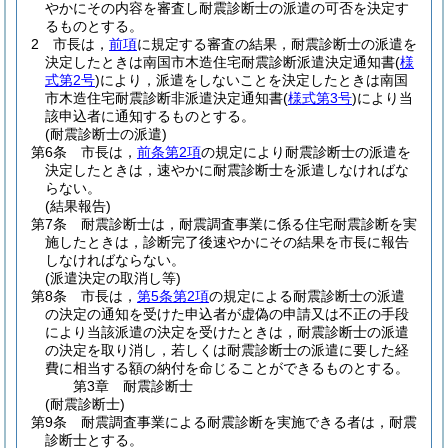
やかにその内容を審査し耐震診断士の派遣の可否を決定す
るものとする。
2
市長は，
前項
に規定する審査の結果，耐震診断士の派遣を
決定したときは南国市木造住宅耐震診断派遣決定通知書
(
様
式第2号
)
により，派遣をしないことを決定したときは南国
市木造住宅耐震診断非派遣決定通知書
(
様式第3号
)
により当
該申込者に通知するものとする。
(耐震診断士の派遣)
第6条
市長は，
前条第2項
の規定により耐震診断士の派遣を
決定したときは，速やかに耐震診断士を派遣しなければな
らない。
(結果報告)
第7条
耐震診断士は，耐震調査事業に係る住宅耐震診断を実
施したときは，診断完了後速やかにその結果を市長に報告
しなければならない。
(派遣決定の取消し等)
第8条
市長は，
第5条第2項
の規定による耐震診断士の派遣
の決定の通知を受けた申込者が虚偽の申請又は不正の手段
により当該派遣の決定を受けたときは，耐震診断士の派遣
の決定を取り消し，若しくは耐震診断士の派遣に要した経
費に相当する額の納付を命じることができるものとする。
第3章
耐震診断士
(耐震診断士)
第9条
耐震調査事業による耐震診断を実施できる者は，耐震
診断士とする。