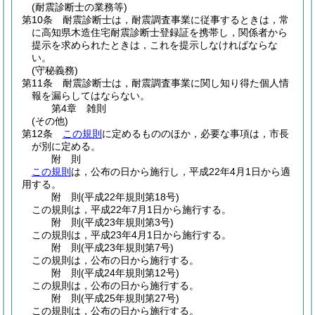
(耐震診断士の業務等)
第10条
耐震診断士は，耐震調査事業に従事するときは，常
に高知県木造住宅耐震診断士登録証を携帯し，関係者から
提示を求められたときは，これを提示しなければならな
い。
(守秘義務)
第11条
耐震診断士は，耐震調査事業に関し知り得た個人情
報を漏らしてはならない。
第4章
雑則
(その他)
第12条
この規則
に定めるもののほか，必要な事項は，市長
が別に定める。
附
則
この規則
は，公布の日から施行し，平成22年4月1日から適
用する。
附
則
(平成22年
規則第18号)
この規則は，平成22年7月1日から施行する。
附
則
(平成23年
規則第3号)
この規則は，平成23年4月1日から施行する。
附
則
(平成23年
規則第7号)
この規則は，公布の日から施行する。
附
則
(平成24年
規則第12号)
この規則は，公布の日から施行する。
附
則
(平成25年
規則第27号)
この規則は，公布の日から施行する。