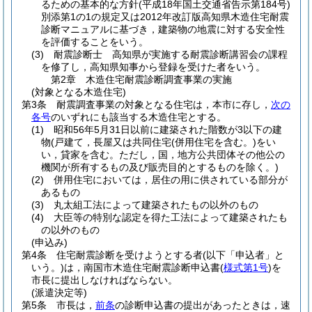
るための基本的な方針
(平成18年国土交通省告示第184号)
別添第1の1の規定又は2012年改訂版高知県木造住宅耐震
診断マニュアルに基づき，建築物の地震に対する安全性
を評価することをいう。
(3)
耐震診断士 高知県が実施する耐震診断講習会の課程
を修了し，高知県知事から登録を受けた者をいう。
第2章
木造住宅耐震診断調査事業の実施
(対象となる木造住宅)
第3条
耐震調査事業の対象となる住宅は，本市に存し，
次の
各号
のいずれにも該当する木造住宅とする。
(1)
昭和56年5月31日以前に建築された階数が3以下の建
物
(戸建て，長屋又は共同住宅
(併用住宅を含む。)
をい
い，貸家を含む。ただし，国，地方公共団体その他公の
機関が所有するもの及び販売目的とするものを除く。)
(2)
併用住宅においては，居住の用に供されている部分が
あるもの
(3)
丸太組工法によって建築されたもの以外のもの
(4)
大臣等の特別な認定を得た工法によって建築されたも
の以外のもの
(申込み)
第4条
住宅耐震診断を受けようとする者
(以下「申込者」と
いう。)
は，南国市木造住宅耐震診断申込書
(
様式第1号
)
を
市長に提出しなければならない。
(派遣決定等)
第5条
市長は，
前条
の診断申込書の提出があったときは，速