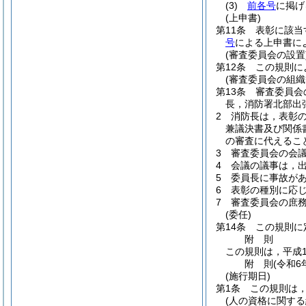
(3)
前各号
に掲げ
(上申書)
第11条
表彰に該当
号
による上申書に
(審査委員会の設置
第12条
この規則に
(審査委員会の組織
第13条
審査委員会
長，消防署北部出
2
消防長は，表彰
兼議決書及び関係
の審査に代えるこ
3
審査委員会の会
4
会議の議事は，
5
委員長に事故が
6
表彰の種別に応
7
審査委員会の庶
(委任)
第14条
この規則に
附
則
この規則は，平成1
附
則
(令和6
(施行期日)
第1条
この規則は
(人の資格に関する