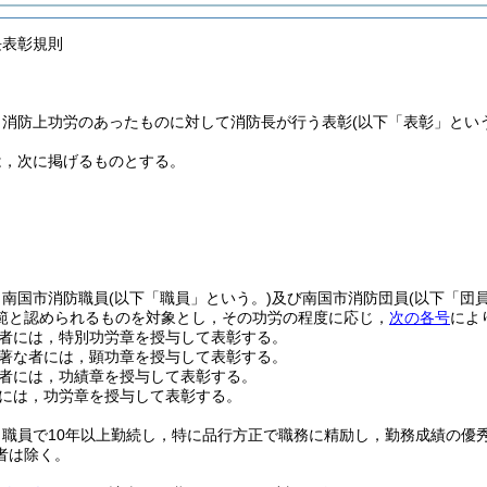
長表彰規則
，消防上功労のあったものに対して消防長が行う表彰
(以下「表彰」とい
は，次に掲げるものとする。
，南国市消防職員
(以下「職員」という。)
及び南国市消防団員
(以下「団
範と認められるものを対象とし，その功労の程度に応じ，
次の各号
によ
者には，特別功労章を授与して表彰する。
著な者には，顕功章を授与して表彰する。
者には，功績章を授与して表彰する。
には，功労章を授与して表彰する。
，職員で10年以上勤続し，特に品行方正で職務に精励し，勤務成績の優
者は除く。