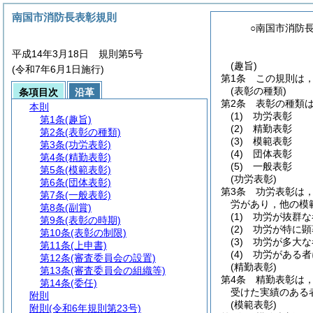
南国市消防長表彰規則
○南国市消防
平成14年3月18日 規則第5号
(趣旨)
(令和7年6月1日施行)
第1条
この規則は
(表彰の種類)
条項目次
沿革
第2条
表彰の種類
本則
(1)
功労表彰
第1条
(趣旨)
(2)
精勤表彰
第2条
(表彰の種類)
(3)
模範表彰
第3条
(功労表彰)
(4)
団体表彰
第4条
(精勤表彰)
(5)
一般表彰
第5条
(模範表彰)
(功労表彰)
第6条
(団体表彰)
第3条
功労表彰は
第7条
(一般表彰)
労があり，他の模
第8条
(副賞)
(1)
功労が抜群な
第9条
(表彰の時期)
(2)
功労が特に顕
第10条
(表彰の制限)
(3)
功労が多大な
第11条
(上申書)
(4)
功労がある者
第12条
(審査委員会の設置)
(精勤表彰)
第13条
(審査委員会の組織等)
第4条
精勤表彰は
第14条
(委任)
受けた実績のある
附則
(模範表彰)
附則
(令和6年規則第23号)