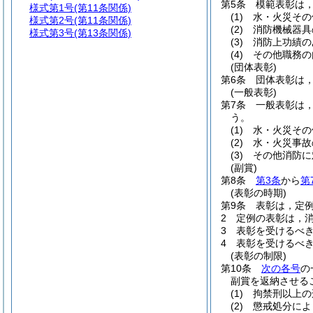
第5条
模範表彰は
様式第1号
(第11条関係)
(1)
水・火災その
様式第2号
(第11条関係)
(2)
消防機械器具
様式第3号
(第13条関係)
(3)
消防上功績の
(4)
その他職務の
(団体表彰)
第6条
団体表彰は
(一般表彰)
第7条
一般表彰は
う。
(1)
水・火災その
(2)
水・火災事故
(3)
その他消防に
(副賞)
第8条
第3条
から
第
(表彰の時期)
第9条
表彰は，定
2
定例の表彰は，
3
表彰を受けるべ
4
表彰を受けるべ
(表彰の制限)
第10条
次の各号
の
副賞を返納させる
(1)
拘禁刑以上の
(2)
懲戒処分によ