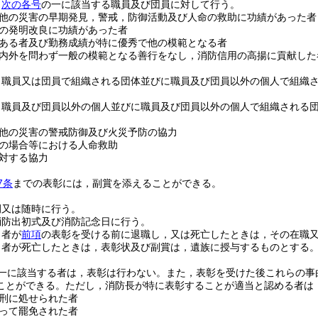
，
次の各号
の一に該当する職員及び団員に対して行う。
他の災害の早期発見，警戒，防御活動及び人命の救助に功績があった者
の発明改良に功績があった者
ある者及び勤務成績が特に優秀で他の模範となる者
内外を問わず一般の模範となる善行をなし，消防信用の高揚に貢献した
，職員又は団員で組織される団体並びに職員及び団員以外の個人で組織
，職員及び団員以外の個人並びに職員及び団員以外の個人で組織される
他の災害の警戒防御及び火災予防の協力
の場合等における人命救助
対する協力
7条
までの表彰には，副賞を添えることができる。
例又は随時に行う。
消防出初式及び消防記念日に行う。
き者が
前項
の表彰を受ける前に退職し，又は死亡したときは，その在職
き者が死亡したときは，表彰状及び副賞は，遺族に授与するものとする
一に該当する者は，表彰は行わない。
また，表彰を受けた後これらの事
ことができる。
ただし，消防長が特に表彰することが適当と認める者は
刑に処せられた者
って罷免された者