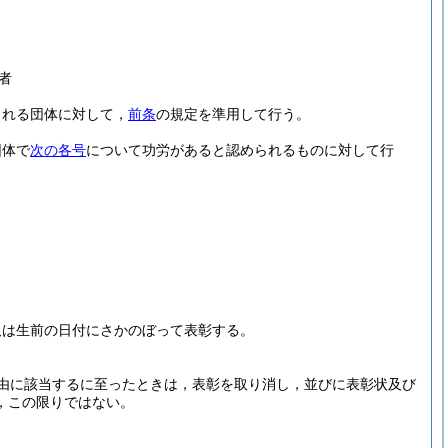
者
される団体に対して，
前条
の規定を準用して行う。
団体で
次の各号
について功労があると認められるものに対して行
又は生前の日付にさかのぼって表彰する。
。
由に該当するに至ったときは，表彰を取り消し，並びに表彰状及び
，この限りではない。