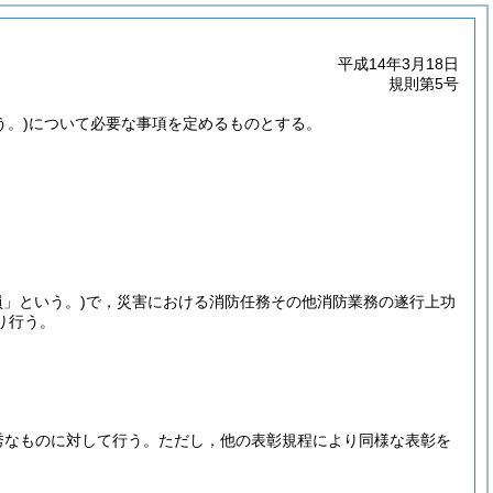
平成14年3月18日
規則第5号
う。)
について必要な事項を定めるものとする。
員」という。)
で，災害における消防任務その他消防業務の遂行上功
り行う。
秀なものに対して行う。
ただし，他の表彰規程により同様な表彰を