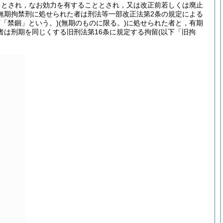
ととされ，なお効力を有することとされ，又は改正前若しくは廃止
無期拘禁刑に処せられた者は刑法等一部改正法第2条の規定による
下「禁錮」という。)
(無期のものに限る。)
に処せられた者と，有期
者は刑期を同じくする旧刑法第16条に規定する拘留
(以下「旧拘