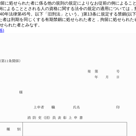
拘留に処せられた者に係る他の規則の規定によりなお従前の例によるこ
例によることとされる人の資格に関する法令の規定の適用については，
治40年法律第45号。以下「旧刑法」という。)
第13条に規定する禁錮
(以
た者は刑期を同じくする有期禁錮に処せられた者と，拘留に処せられた
せられた者とみなす。
係)