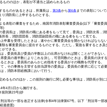
るもののほか，表彰が不適当と認められるもの
するものがあるときは，所属長は，
第3条
から
第6条
までの表彰について
より消防長に上申するものとする。
)
よる表彰の審査をするため，南国市消防表彰審査委員会
(以下「審査委
等)
の委員長は，消防長の職にある者をもって充て，委員は，消防次長，消
張所長，消防団団長，消防団副団長の職にある者をもって充てる。
の上申書を受理したときは，速やかに審査委員会を開かなければならな
書類を審査委員会に提出するものとする。
ただし，緊急を要するとき及
とができる。
議は，委員長及び委員の半数以上の出席がなければ開くことができない
出席委員の過半数によりこれを決し，可否同数のときは，委員長の決す
あるときは，委員長のあらかじめ指名する委員がその職務を代理する。
じて，その事務を主管する担当課等の委員は，委員長の要求に応じて必
務は，消防本部総務課において行う。
定めるもののほか，この規則の施行に関し必要な事項は，消防長が別に
4年4月1日から施行する。
年
規則第23号)
抄
，刑法等の一部を改正する法律
(令和4年法律第67号。以下「刑法等一部
経過措置)