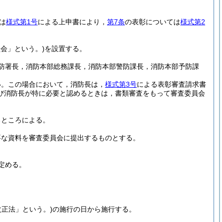
は
様式第1号
による上申書により，
第7条
の表彰については
様式第2
員会」という。)
を設置する。
防署長，消防本部総務課長，消防本部警防課長，消防本部予防課
い。
この場合において，消防長は，
様式第3号
による表彰審査請求書
び消防長が特に必要と認めるときは，書類審査をもって審査委員会
。
るところによる。
要な資料を審査委員会に提出するものとする。
定める。
改正法」という。)
の施行の日から施行する。