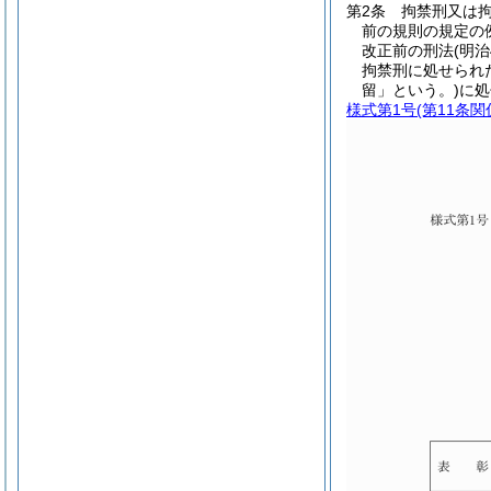
第2条
拘禁刑又は
前の規則の規定の
改正前の刑法
(明
拘禁刑に処せられ
留」という。)
に処
様式第1号
(第11条関