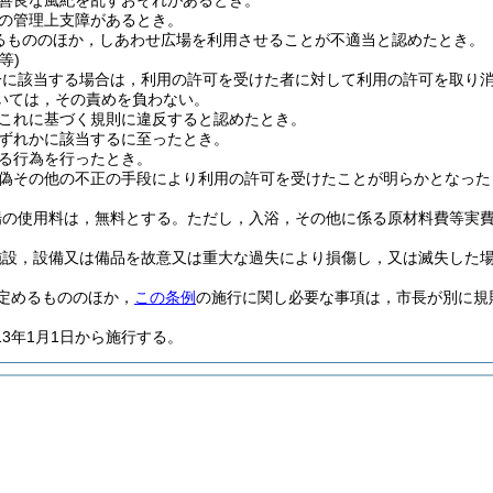
善良な風紀を乱すおそれがあるとき。
の管理上支障があるとき。
るもののほか，しあわせ広場を利用させることが不適当と認めたとき。
等)
一に該当する場合は，利用の許可を受けた者に対して利用の許可を取り
いては，その責めを負わない。
これに基づく規則に違反すると認めたとき。
ずれかに該当するに至ったとき。
る行為を行ったとき。
偽その他の不正の手段により利用の許可を受けたことが明らかとなった
場の使用料は，無料とする。
ただし，入浴，その他に係る原材料費等実
施設，設備又は備品を故意又は重大な過失により損傷し，又は滅失した
定めるもののほか，
この条例
の施行に関し必要な事項は，市長が別に規
13年1月1日から施行する。