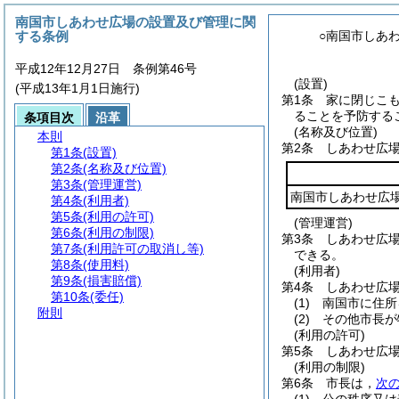
南国市しあわせ広場の設置及び管理に関
する条例
○南国市しあ
平成12年12月27日 条例第46号
(設置)
(平成13年1月1日施行)
第1条
家に閉じこ
ることを予防する
条項目次
沿革
(名称及び位置)
本則
第2条
しあわせ広
第1条
(設置)
第2条
(名称及び位置)
第3条
(管理運営)
南国市しあわせ広
第4条
(利用者)
第5条
(利用の許可)
(管理運営)
第6条
(利用の制限)
第3条
しあわせ広
第7条
(利用許可の取消し等)
できる。
第8条
(使用料)
(利用者)
第9条
(損害賠償)
第4条
しあわせ広
第10条
(委任)
(1)
南国市に住所
附則
(2)
その他市長が
(利用の許可)
第5条
しあわせ広
(利用の制限)
第6条
市長は，
次