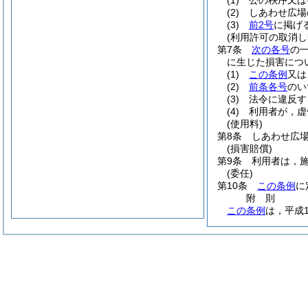
(1)
公の秩序又は
(2)
しあわせ広場
(3)
前2号
に掲げ
(利用許可の取消し
第7条
次の各号
の
に生じた損害につ
(1)
この条例
又は
(2)
前条各号
のい
(3)
法令に違反す
(4)
利用者が，虚
(使用料)
第8条
しあわせ広
(損害賠償)
第9条
利用者は，
(委任)
第10条
この条例
に
附
則
この条例
は，平成