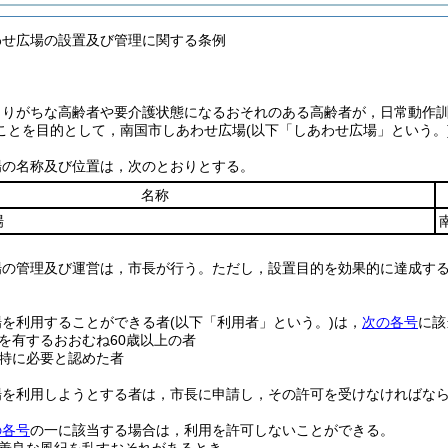
わせ広場の設置及び管理に関する条例
もりがちな高齢者や要介護状態になるおそれのある高齢者が，日常動作
ことを目的として，南国市しあわせ広場
(以下「しあわせ広場」という。
場の名称及び位置は，次のとおりとする。
名称
場
場の管理及び運営は，市長が行う。
ただし，設置目的を効果的に達成す
場を利用することができる者
(以下「利用者」という。)
は，
次の各号
に該
を有するおおむね60歳以上の者
特に必要と認めた者
場を利用しようとする者は，市長に申請し，その許可を受けなければな
の各号
の一に該当する場合は，利用を許可しないことができる。