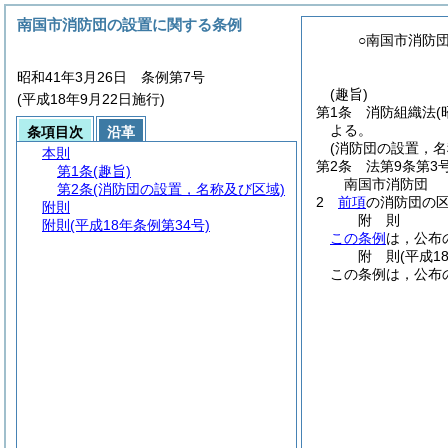
南国市消防団の設置に関する条例
○南国市消防
昭和41年3月26日 条例第7号
(趣旨)
(平成18年9月22日施行)
第1条
消防組織法
(
よる。
条項目次
沿革
(消防団の設置，名
本則
第2条
法第9条第3
第1条
(趣旨)
南国市消防団
第2条
(消防団の設置，名称及び区域)
2
前項
の消防団の
附則
附
則
附則
(平成18年条例第34号)
この条例
は，公布
附
則
(平成1
この条例は，公布