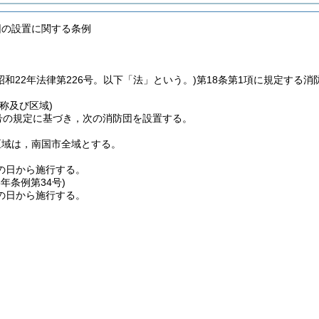
団の設置に関する条例
昭和22年法律第226号。以下「法」という。)
第18条第1項に規定する
称及び区域)
号の規定に基づき，次の消防団を設置する。
区域は，南国市全域とする。
の日から施行する。
8年
条例第34号)
の日から施行する。