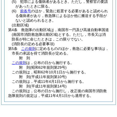
(5)
犯罪による傷病者があるとき。
ただし，警察官の要請
があったときに限る。
(6)
前各号
のほか，緊急に処置する必要があると認められ
る傷病者があり，救急隊によるほか他に搬送する手段が
ないと認められるとき。
(出動区域)
第4条
救急隊の出動区域は，南国市一円及び高速自動車国道
(南国市消防救急隊出動区域)
とする。
ただし，市長又は消
防長が特に命じたときは，この限りでない。
(消防長の定める必要事項)
第5条
この規則
に定めるもののほか，救急に必要な事項は，
市長の承認を得て消防長が定める。
附
則
この規則
は，公布の日から施行する。
附
則
(昭和62年
規則第29号)
この規則は，昭和62年10月1日から施行する。
附
則
(平成11年
規則第10号)
この規則は，平成11年4月1日から施行する。
附
則
(平成11年
規則第14号)
この規則は，公布の日から施行し，改正後の南国市消防救
急隊規則の規定は，平成11年4月1日から適用する。