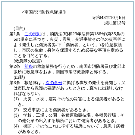
○南国市消防救急隊規則
昭和43年10月5日
規則第13号
(目的)
第1条
この規則
は，消防法
(昭和23年法律第186号)
第35条の
5の規定に基づき，火災，震災，交通事故その他の災害等に
より発生した傷病者
(以下「傷病者」という。)
を応急救護
し，市民の生命，身体を保護するため必要な事項を定める
ことを目的とする。
(救急隊の設置)
第2条
前条
の救急業務を行うため，南国市消防署及び北部出
張所に救急隊をおき，南国市消防救急隊と称する。
(出動)
第3条
救急隊は，
次の各号
に掲げる事故の発生を覚知し，又
は市民から救護の要請があったときは，直ちに出動しなけ
ればならない。
(1)
火災，水災，震災その他の災害による傷病者があると
き。
(2)
交通事故による傷病者があるとき。
(3)
学校，工場，公園，各種運動競技場，各種興行場，そ
の他公衆の出入する場所において傷病者があるとき。
(4)
街頭，その他これに準ずる場所において，急患り病者
があるとき。