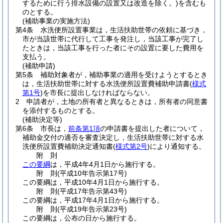
するために行う排水設備の設置又は改造を除く。)
を含むも
のとする。
(補助事業の実施方法)
第4条
水洗便所設置事業は，生活扶助世帯の依頼に基づき，
市が当該世帯に代行して工事を発注し，当該工事が完了し
たときは，当該工事を行った者にその設置に要した費用を
支払う。
(補助申請)
第5条
補助対象者が，補助事業の適用を受けようとするとき
は，生活扶助世帯に対する水洗便所設置費補助申請書
(
様式
第1号
)
を市長に提出しなければならない。
2
申請者が，土地の所有者と異なるときは，所有者の同意書
を添付するものとする。
(補助決定等)
第6条
市長は，
前条第1項
の申請書を提出した者について，
補助金交付の適否を審査決定し，生活扶助世帯に対する水
洗便所設置費補助決定通知書
(
様式第2号
)
により通知する。
附
則
この要綱
は，平成4年4月1日から施行する。
附
則
(平成10年
告示第17号)
この要綱は，平成10年4月1日から施行する。
附
則
(平成17年
告示第43号)
この要綱は，平成17年4月1日から施行する。
附
則
(平成19年
告示第23号)
この要綱は，公布の日から施行する。