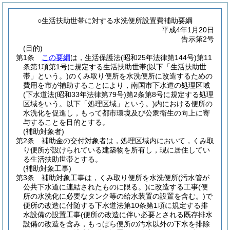
○生活扶助世帯に対する水洗便所設置費補助要綱
平成4年1月20日
告示第2号
(目的)
第1条
この要綱
は，生活保護法
(昭和25年法律第144号)
第11
条第1項第1号に規定する生活扶助世帯
(以下「生活扶助世
帯」という。)
のくみ取り便所を水洗便所に改造するための
費用を市が補助することにより，南国市下水道の処理区域
(下水道法
(昭和33年法律第79号)
第2条第8号に規定する処理
区域をいう。以下「処理区域」という。)
内における便所の
水洗化を促進し，もって都市環境及び公衆衛生の向上に寄
与することを目的とする。
(補助対象者)
第2条
補助金の交付対象者は，処理区域内において，くみ取
り便所が設けられている建築物を所有し，現に居住してい
る生活扶助世帯とする。
(補助対象工事)
第3条
補助対象工事は，くみ取り便所を水洗便所
(汚水管が
公共下水道に連結されたものに限る。)
に改造する工事
(便
所の水洗化に必要なタンク等の給水装置の設置を含む。)
で
便所の改造に付随する下水道法第10条第1項に規定する排
水設備の設置工事
(便所の改造に伴い必要とされる既存排水
設備の改造を含み，もっぱら便所の汚水以外の下水を排除