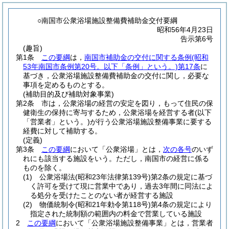
○南国市公衆浴場施設整備費補助金交付要綱
昭和56年4月23日
告示第6号
(趣旨)
第1条
この要綱
は，
南国市補助金の交付に関する条例
(昭和
53年南国市条例第20号。以下「条例」という。)
第17条
に
基づき，公衆浴場施設整備費補助金の交付に関し，必要な
事項を定めるものとする。
(補助目的及び補助対象事業)
第2条
市は，公衆浴場の経営の安定を図り，もって住民の保
健衛生の保持に寄与するため，公衆浴場を経営する者
(以下
「営業者」という。)
が行う公衆浴場施設整備事業に要する
経費に対して補助する。
(定義)
第3条
この要綱
において「公衆浴場」とは，
次の各号
のいず
れにも該当する施設をいう。
ただし，南国市の経営に係る
ものを除く。
(1)
公衆浴場法
(昭和23年法律第139号)
第2条の規定に基づ
く許可を受けて現に営業中であり，過去3年間に同法によ
る処分を受けたことのない者が経営する施設
(2)
物価統制令
(昭和21年勅令第118号)
第4条の規定により
指定された統制額の範囲内の料金で営業している施設
2
この要綱
において「公衆浴場施設整備事業」とは，営業者