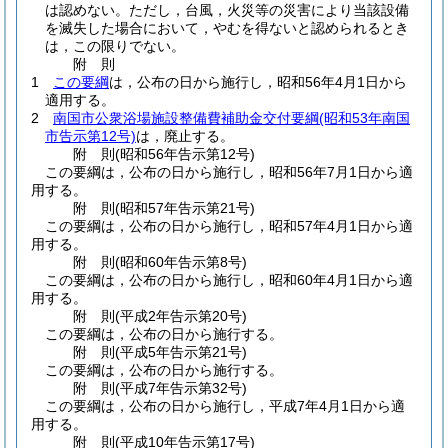
は認めない。
ただし，台風，火災等の災害により当該設備
を滅失した場合において，やむを得ないと認められるとき
は，この限りでない。
附
則
1
この要綱
は，公布の日から施行し，昭和56年4月1日から
適用する。
2
南国市公衆浴場施設整備費補助金交付要綱
(昭和53年南国
市告示第12号)
は，廃止する。
附
則
(昭和56年
告示第12号)
この要綱は，公布の日から施行し，昭和56年7月1日から適
用する。
附
則
(昭和57年
告示第21号)
この要綱は，公布の日から施行し，昭和57年4月1日から適
用する。
附
則
(昭和60年
告示第8号)
この要綱は，公布の日から施行し，昭和60年4月1日から適
用する。
附
則
(平成2年
告示第20号)
この要綱は，公布の日から施行する。
附
則
(平成5年
告示第21号)
この要綱は，公布の日から施行する。
附
則
(平成7年
告示第32号)
この要綱は，公布の日から施行し，平成7年4月1日から適
用する。
附
則
(平成10年
告示第17号)