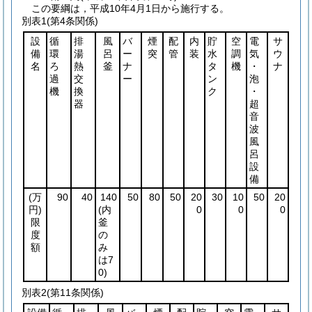
この要綱は，平成10年4月1日から施行する。
別表1
(第4条関係)
設
循
排
風
バ
煙
配
内
貯
空
電
サ
備
環
湯
呂
ー
突
管
装
水
調
気
ウ
名
ろ
熱
釜
ナ
タ
機
・
ナ
過
交
ー
ン
泡
機
換
ク
・
器
超
音
波
風
呂
設
備
(万
90
40
140
50
80
50
20
30
10
50
20
円)
(内
0
0
0
限
釜
度
の
額
み
は7
0)
別表2
(第11条関係)