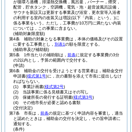
が循環ろ過機，排湯熱交換機，風呂釜，バーナー，煙突，
配管，貯水タンク，空調機，電気・泡・超音波風呂設備，
サウナを新設又は更新する事業及び浴室，更衣室等入浴者
の利用する室内の改装又は増設
(以下「内装」という。)
に
係る事業をいう。
ただし，工事費が10万円に満たない内装
については，この事業に含まない。
(補助対象限度額)
第4条
補助の対象となる事業費は，本体の価格及びその設置
に要する工事費とし，
別表1
の額を限度とする。
(補助率及び補助額)
第5条
1件当たりの補助額は，
前条
に規定する事業費の3分
の2以内とし，予算の範囲内で交付する。
(申請)
第6条
補助金の交付を受けようとする営業者は，補助金交付
申請書
(
様式第1号
)
に，次の書類を添えて市長に提出しなけ
ればならない。
(1)
事業計画書
(
様式第2号
)
(2)
当該事業に係る見積書又はその写し
(3)
保健所長の発行する証明書
(
様式第3号
)
(4)
その他市長が必要と認める書類
(交付決定)
第7条
市長は，
前条
の規定に基づく申請内容を審査し，適当
と認めたときは，補助金の交付を決定し，その旨申請者に
通知する。
(条件)