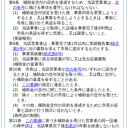
第8条
補助金交付の目的を達成するため，当該営業者は，
次
の各号
に掲げる事項を遵守しなければならない。
(1)
補助金交付決定を受けた後，事業内容を変更しようと
するとき，又は事業を中止しようとするときは，事前に
市長に届け出て承認を得ること。
(2)
当該事業により取得した設備を事業完了後3年間は，
市長の承認を得ずに売渡し，又は譲渡しないこと。
(実績報告)
第9条
当該営業者は，事業完了後1月以内に実績報告書
(
様式
第5号
)
に次の書類を添えて市長に提出するものとする。
(1)
事業実績書
(
様式第6号
)
(2)
当該事業に係る領収書の写し又は支出証拠書類
(補助金の返還等)
第10条
市長は，当該営業者が
次の各号
のいずれかに該当す
るときは，補助金の交付決定を取り消し，又は既に交付し
た補助金の返還を命ずることがある。
(1)
この要綱
の規定に違反したとき。
(2)
補助金の交付に関して付した条件に違反したとき。
(3)
偽り，その他不正の手段により補助金の交付を受けた
とき。
(4)
その他，補助金交付の目的を達成するために市長が必
要と認めて行う指示に従わないとき。
(再申請の制限)
第11条
この要綱
に基づき補助金を受けた営業者の同一設備
の再申請は，当該事業完了後
別表2
の年数を経過しないもの