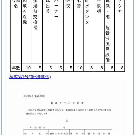
設備
循
排
風
バ
煙
配
貯
空
電
サ
名
環
湯
呂
ー
突
管
水
調
気
ウ
ろ
熱
釜
ナ
タ
機
・
ナ
過
交
ー
ン
泡
機
換
ク
・
器
超
音
波
風
呂
設
備
年数
10
5
5
5
5
10
8
8
8
8
様式第1号
(第6条関係)