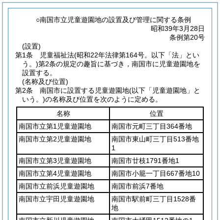
○南国市立児童遊園地の設置及び管理に関する条例
昭和39年3月28日
条例第20号
(設置)
第1条
児童福祉法
(昭和22年法律第164号。以下「法」とい
う。)
第2条の規定の趣旨に基づき，南国市に児童遊園地を
設置する。
(名称及び位置)
第2条
南国市に設置する児童遊園地
(以下「児童遊園地」と
いう。)
の名称及び位置を次のように定める。
名称
位置
南国市立第1児童遊園地
南国市元町三丁目364番地
南国市立第2児童遊園地
南国市東山町三丁目513番地
1
南国市立第3児童遊園地
南国市廿枝1791番地1
南国市立第4児童遊園地
南国市小籠一丁目667番地10
南国市立前浜児童遊園地
南国市前浜7番地
南国市立宇田児童遊園地
南国市駅前町三丁目1528番
地