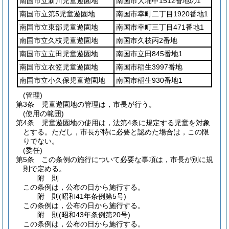
南国市立新川児童遊園地
南国市大埇甲1512番地の1
南国市立第5児童遊園地
南国市幸町二丁目1920番地1
南国市立東部児童遊園地
南国市幸町三丁目471番地1
南国市立久枝児童遊園地
南国市久枝丙2番地
南国市立立田児童遊園地
南国市立田845番地1
南国市立衣笠児童遊園地
南国市稲生3997番地
南国市立小久保児童遊園地
南国市稲生930番地1
(管理)
第3条
児童遊園地の管理は，市長が行う。
(使用の範囲)
第4条
児童遊園地の使用は，法第4条に規定する児童を対象
とする。
ただし，市長が特に必要と認めた場合は，この限
りでない。
(委任)
第5条
この条例の施行について必要な事項は，市長が別に規
則で定める。
附
則
この条例は，公布の日から施行する。
附
則
(昭和41年
条例第5号)
この条例は，公布の日から施行する。
附
則
(昭和43年
条例第20号)
この条例は，公布の日から施行する。