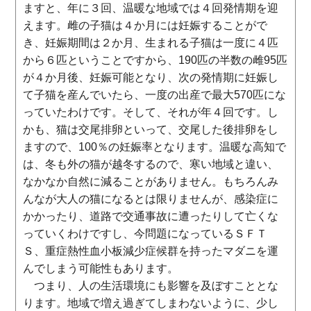
ますと、年に３回、温暖な地域では４回発情期を迎
えます。雌の子猫は４か月には妊娠することがで
き、妊娠期間は２か月、生まれる子猫は一度に４匹
から６匹ということですから、190匹の半数の雌95匹
が４か月後、妊娠可能となり、次の発情期に妊娠し
て子猫を産んでいたら、一度の出産で最大570匹にな
っていたわけです。そして、それが年４回です。し
かも、猫は交尾排卵といって、交尾した後排卵をし
ますので、100％の妊娠率となります。温暖な高知で
は、冬も外の猫が越冬するので、寒い地域と違い、
なかなか自然に減ることがありません。もちろんみ
んなが大人の猫になるとは限りませんが、感染症に
かかったり、道路で交通事故に遭ったりして亡くな
っていくわけですし、今問題になっているＳＦＴ
Ｓ、重症熱性血小板減少症候群を持ったマダニを運
んでしまう可能性もあります。
つまり、人の生活環境にも影響を及ぼすこととな
ります。地域で増え過ぎてしまわないように、少し