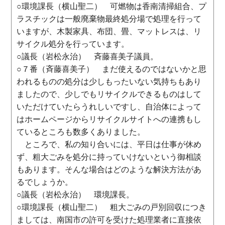
○環境課長（横山聖二） 可燃物は香南清掃組合、プ
ラスチックは一般廃棄物最終処分場で処理を行って
いますが、木製家具、布団、畳、マットレスは、リ
サイクル処分を行っています。
○議長（岩松永治） 斉藤喜美子議員。
○７番（斉藤喜美子） まだ使えるのではないかと思
われるものの処分は少しもったいない気持ちもあり
ましたので、少しでもリサイクルできるものはして
いただけていたらうれしいですし、自治体によって
はホームページからリサイクルサイトへの連携もし
ているところも数多くありました。
ところで、私の知り合いには、平日は仕事が休め
ず、粗大ごみを処分に持っていけないという御相談
もあります。そんな場合はどのような解決方法があ
るでしょうか。
○議長（岩松永治） 環境課長。
○環境課長（横山聖二） 粗大ごみの戸別回収につき
ましては、南国市の許可を受けた処理業者に直接依