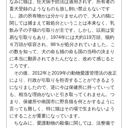
なみに猫は、狂犬病予防法は適用されず、所有者の
畜犬登録のようなものも放し飼い禁止もないです
し、誰の所有物かは分かりませんので、大人の猫に
関しては捕まえて殺処分ということは本来なく、乳
飲み子の子猫の引取りが主です。しかし、以前は安
易な引取りもあり、1974年には犬約119万頭、猫約
６万頭が収容され、98％が処分されていました。こ
の数を知って、犬の命も猫の命も国の当時の決まり
に本当に翻弄されてきたんだなと、改めて感じると
ころです。
その後、2012年と2019年の動物愛護管理法の改正
により、行政が引取りを拒否することができるよう
になりましたので、逆に今は保健所に持っていって
も、相当な理由がないと引き取ってくれません。つ
まり、保健所や南国市に野良猫を何とかするように
言っても難しく、特に猫はその場で生まれないよう
にすることが重要になっています。
ちなみに、愛護動物の殺傷に関しては、法整備で