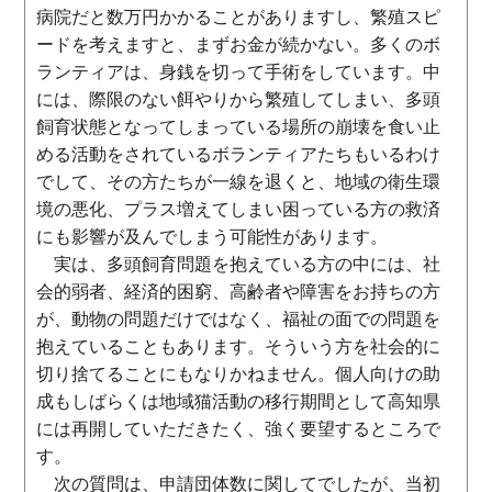
病院だと数万円かかることがありますし、繁殖スピ
ードを考えますと、まずお金が続かない。多くのボ
ランティアは、身銭を切って手術をしています。中
には、際限のない餌やりから繁殖してしまい、多頭
飼育状態となってしまっている場所の崩壊を食い止
める活動をされているボランティアたちもいるわけ
でして、その方たちが一線を退くと、地域の衛生環
境の悪化、プラス増えてしまい困っている方の救済
にも影響が及んでしまう可能性があります。
実は、多頭飼育問題を抱えている方の中には、社
会的弱者、経済的困窮、高齢者や障害をお持ちの方
が、動物の問題だけではなく、福祉の面での問題を
抱えていることもあります。そういう方を社会的に
切り捨てることにもなりかねません。個人向けの助
成もしばらくは地域猫活動の移行期間として高知県
には再開していただきたく、強く要望するところで
す。
次の質問は、申請団体数に関してでしたが、当初