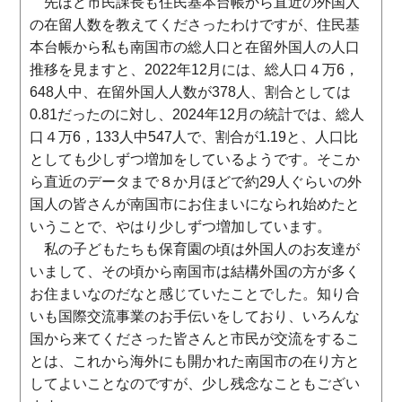
先ほど市民課長も住民基本台帳から直近の外国人
の在留人数を教えてくださったわけですが、住民基
本台帳から私も南国市の総人口と在留外国人の人口
推移を見ますと、2022年12月には、総人口４万6，
648人中、在留外国人人数が378人、割合としては
0.81だったのに対し、2024年12月の統計では、総人
口４万6，133人中547人で、割合が1.19と、人口比
としても少しずつ増加をしているようです。そこか
ら直近のデータまで８か月ほどで約29人ぐらいの外
国人の皆さんが南国市にお住まいになられ始めたと
いうことで、やはり少しずつ増加しています。
私の子どもたちも保育園の頃は外国人のお友達が
いまして、その頃から南国市は結構外国の方が多く
お住まいなのだなと感じていたことでした。知り合
いも国際交流事業のお手伝いをしており、いろんな
国から来てくださった皆さんと市民が交流をするこ
とは、これから海外にも開かれた南国市の在り方と
してよいことなのですが、少し残念なこともござい