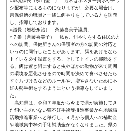
○環境課長（横山聖二） 通常はポスター掲示やチラ
シ配布等によるものになりますが、必要な場合は、
県保健所の職員と一緒に餌やりをしている方を訪問
し、指導しております。
○議長（岩松永治） 斉藤喜美子議員。
○７番（斉藤喜美子） 私も、餌やりをする住民の方
への訪問、保健所さんの保護者の方の訪問の対応と
いうのに同行したことがあります。餌をあげるなら
トイレを必ず設置をする、そしてトイレの掃除をす
る、餌は置き餌にすると虫やほかの動物が来て周囲
の環境を悪化させるので時間を決めて食べさせたら
すぐ片づけるなどのルールや、増やさないために不
妊去勢手術をするようにという指導をしていまし
た。
高知県は、令和７年度から今まで県が実施してき
た飼い主のいない猫不妊手術等推進事業から地域猫
活動推進事業へと移行し、４月から個人への補助金
や地域集中枠の手術補助金がなくなりました。県の