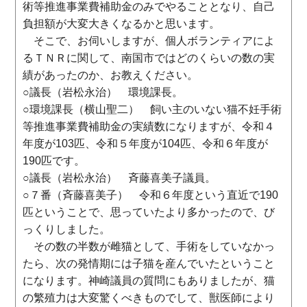
術等推進事業費補助金のみでやることとなり、自己
負担額が大変大きくなるかと思います。
そこで、お伺いしますが、個人ボランティアによ
るＴＮＲに関して、南国市ではどのくらいの数の実
績があったのか、お教えください。
○議長（岩松永治） 環境課長。
○環境課長（横山聖二） 飼い主のいない猫不妊手術
等推進事業費補助金の実績数になりますが、令和４
年度が103匹、令和５年度が104匹、令和６年度が
190匹です。
○議長（岩松永治） 斉藤喜美子議員。
○７番（斉藤喜美子） 令和６年度という直近で190
匹ということで、思っていたより多かったので、び
っくりしました。
その数の半数が雌猫として、手術をしていなかっ
たら、次の発情期には子猫を産んでいたということ
になります。神崎議員の質問にもありましたが、猫
の繁殖力は大変驚くべきものでして、獣医師により