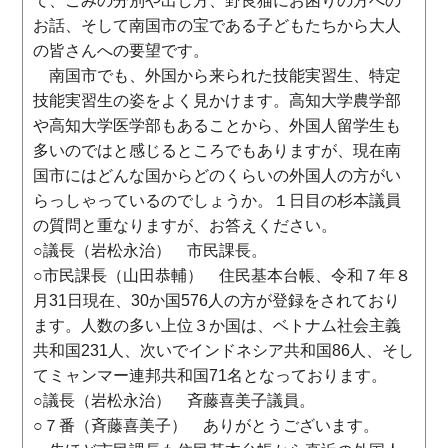
て、ごみの分別や出し方、野良猫にお困りの方への
お話、そして南国市の宝である子どもたちから大人
の皆さんへの要望です。
南国市でも、外国から来られた技能実習生、特定
技能実習生の姿をよく見かけます。高知大学農学部
や高知大学医学部もあることから、外国人留学生も
多いのではと感じるところでもありますが、現在南
国市にはどんな国からどのくらいの外国人の方がい
らっしゃっているのでしょうか。１日目の杉本議員
の質問と重なりますが、お答えください。
○議長（岩松永治） 市民課長。
○市民課長（山田恭輔） 住民基本台帳、令和７年８
月31日現在、30か国576人の方が登録をされており
ます。人数の多い上位３か国は、ベトナム社会主義
共和国231人、次いでインドネシア共和国86人、そし
てミャンマー連邦共和国71名となっております。
○議長（岩松永治） 斉藤喜美子議員。
○７番（斉藤喜美子） ありがとうございます。