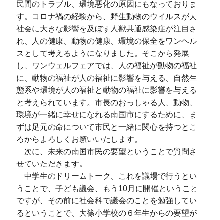
民間のトラブル、環境悪化の原因にもなっておりま
す。コロナ禍の経験から、野生動物のウイルスが人
社会に大きな影響を及ぼす人獣共通感染症が注目さ
れ、人の健康、動物の健康、環境の保全をワンヘル
スとして考えるようになりました。そこから発展
し、ワンウェルフェアでは、人の福祉が動物の福祉
に、動物の福祉が人の福祉に影響を与える、自然生
態系や環境が人の福祉と動物の福祉に影響を与える
と考えられています。市長のおっしゃる人、動物、
環境が一緒に幸せになれる南国市にするために、ま
ずは足元の命について市民と一緒に関心を持つとこ
ろからよろしくお願いいたします。
次に、未来の南国市民の要望ということで質問さ
せていただきます。
中学生のドリームトーク、これを議場で行うとい
うことで、子ども議会、もう10月に開催ということ
ですが、その前に社会科で議会のことを勉強してい
るということで、大篠小学校の６年生からの要望が