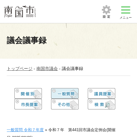
メニュー
議会議事録
トップページ
-
南国市議会
-
議会議事録
一般質問 令和７年度
» 令和７年 第441回市議会定例会(開催