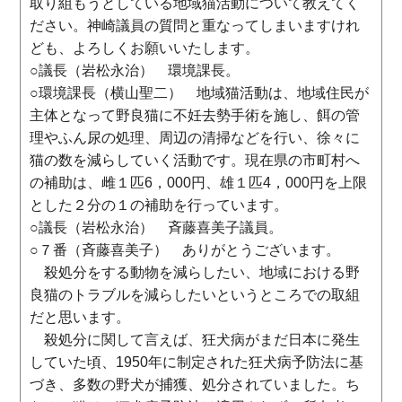
取り組もうとしている地域猫活動について教えてく
ださい。神崎議員の質問と重なってしまいますけれ
ども、よろしくお願いいたします。
○議長（岩松永治） 環境課長。
○環境課長（横山聖二） 地域猫活動は、地域住民が
主体となって野良猫に不妊去勢手術を施し、餌の管
理やふん尿の処理、周辺の清掃などを行い、徐々に
猫の数を減らしていく活動です。現在県の市町村へ
の補助は、雌１匹6，000円、雄１匹4，000円を上限
とした２分の１の補助を行っています。
○議長（岩松永治） 斉藤喜美子議員。
○７番（斉藤喜美子） ありがとうございます。
殺処分をする動物を減らしたい、地域における野
良猫のトラブルを減らしたいというところでの取組
だと思います。
殺処分に関して言えば、狂犬病がまだ日本に発生
していた頃、1950年に制定された狂犬病予防法に基
づき、多数の野犬が捕獲、処分されていました。ち