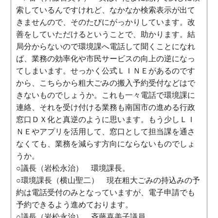
索しているんですけれど、なかなか検索表示が出て
きませんので、そのたびにがっかりしています。改
善をしていただけるということで、助かります。結
局分からないので環境課へ電話して聞くことになれ
ば、業務の効率化や市民サービスの向上の逆になっ
てしまいます。せっかく公式ＬＩＮＥがあるのです
から、こちらから粗大ごみの搬入予約受付などはで
きないものでしょうか。これも一々電話で環境課に
連絡、それを受け付ける業務も南国市の進める行政
窓口ＤＸ化と真逆のように思います。もう少しＬＩ
ＮＥやアプリを活用して、窓口として担当課を通さ
なくても、業務を減らす方向にならないものでしょ
うか。
○議長（岩松永治） 環境課長。
○環境課長（横山聖二） 現在粗大ごみの持込みの予
約は電話受付のみとなっていますが、電子申請でも
予約できるよう進めております。
○議長（岩松永治） 斉藤喜美子議員。