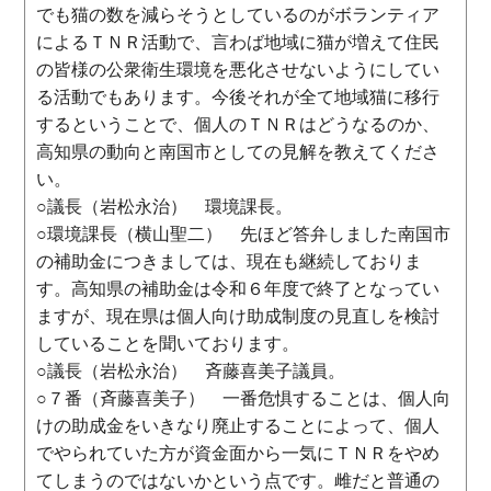
でも猫の数を減らそうとしているのがボランティア
によるＴＮＲ活動で、言わば地域に猫が増えて住民
の皆様の公衆衛生環境を悪化させないようにしてい
る活動でもあります。今後それが全て地域猫に移行
するということで、個人のＴＮＲはどうなるのか、
高知県の動向と南国市としての見解を教えてくださ
い。
○議長（岩松永治） 環境課長。
○環境課長（横山聖二） 先ほど答弁しました南国市
の補助金につきましては、現在も継続しておりま
す。高知県の補助金は令和６年度で終了となってい
ますが、現在県は個人向け助成制度の見直しを検討
していることを聞いております。
○議長（岩松永治） 斉藤喜美子議員。
○７番（斉藤喜美子） 一番危惧することは、個人向
けの助成金をいきなり廃止することによって、個人
でやられていた方が資金面から一気にＴＮＲをやめ
てしまうのではないかという点です。雌だと普通の