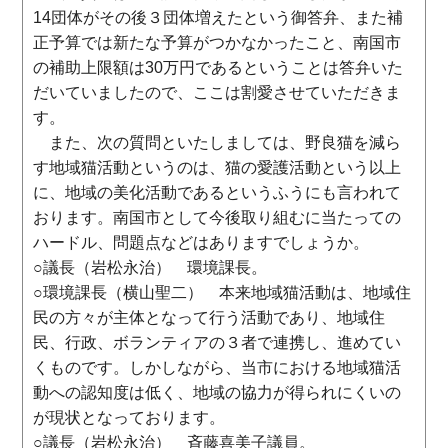
14団体がその後３団体増えたという御答弁、また補
正予算では新たな予算がつかなかったこと、南国市
の補助上限額は30万円であるということは答弁いた
だいていましたので、ここは割愛させていただきま
す。
また、次の質問といたしましては、野良猫を減ら
す地域猫活動というのは、猫の愛護活動という以上
に、地域の美化活動であるというふうにも言われて
おります。南国市として今後取り組むに当たっての
ハードル、問題点などはありますでしょうか。
○議長（岩松永治） 環境課長。
○環境課長（横山聖二） 本来地域猫活動は、地域住
民の方々が主体となって行う活動であり、地域住
民、行政、ボランティアの３者で連携し、進めてい
くものです。しかしながら、当市における地域猫活
動への認知度は低く、地域の協力が得られにくいの
が現状となっております。
○議長（岩松永治） 斉藤喜美子議員。