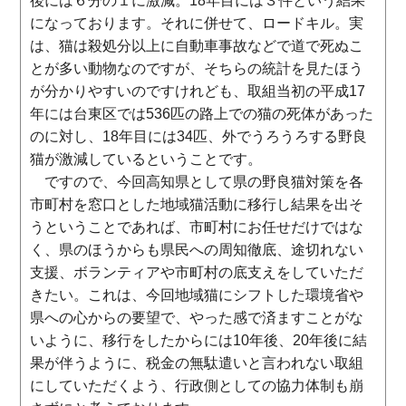
後には６分の１に激減。18年目には３件という結果
になっております。それに併せて、ロードキル。実
は、猫は殺処分以上に自動車事故などで道で死ぬこ
とが多い動物なのですが、そちらの統計を見たほう
が分かりやすいのですけれども、取組当初の平成17
年には台東区では536匹の路上での猫の死体があった
のに対し、18年目には34匹、外でうろうろする野良
猫が激減しているということです。
ですので、今回高知県として県の野良猫対策を各
市町村を窓口とした地域猫活動に移行し結果を出そ
うということであれば、市町村にお任せだけではな
く、県のほうからも県民への周知徹底、途切れない
支援、ボランティアや市町村の底支えをしていただ
きたい。これは、今回地域猫にシフトした環境省や
県への心からの要望で、やった感で済ますことがな
いように、移行をしたからには10年後、20年後に結
果が伴うように、税金の無駄遣いと言われない取組
にしていただくよう、行政側としての協力体制も崩