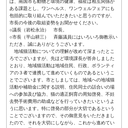
は、南国市も動物と環境の健康、福祉は相互関係が
ある課題とし、ワンヘルス、ワンウェルフェアにも
包括的に取り組んでいただきたいと思うのですが、
市長の今後の取組姿勢をお聞かせください。
○議長（岩松永治） 市長。
○市長（平山耕三） 斉藤議員にはいろいろ御教示い
ただき、誠にありがとうございます。
地域猫活動についての理解が改めて深まったとこ
ろでございますが、先ほど環境課長が答弁しました
とおり、地域猫活動は地域住民、行政、ボランティ
アの３者で連携して進めていくものであるというこ
とでございます。市としましては、地域への地域猫
活動や補助金に関する説明、住民同士の話合いの場
への参加及び協力、猫の適正飼育の周知啓発、不妊
去勢手術費用の助成などを行っていきたいというよ
うに思います。特に啓発の部分が大切であるという
ことでございますので、その御意見をいただきまし
たので、それを大切にしながら、これから進めてい