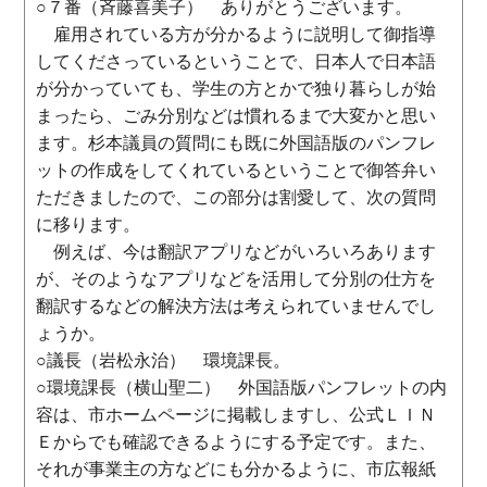
○７番（斉藤喜美子） ありがとうございます。
雇用されている方が分かるように説明して御指導
してくださっているということで、日本人で日本語
が分かっていても、学生の方とかで独り暮らしが始
まったら、ごみ分別などは慣れるまで大変かと思い
ます。杉本議員の質問にも既に外国語版のパンフレ
ットの作成をしてくれているということで御答弁い
ただきましたので、この部分は割愛して、次の質問
に移ります。
例えば、今は翻訳アプリなどがいろいろあります
が、そのようなアプリなどを活用して分別の仕方を
翻訳するなどの解決方法は考えられていませんでし
ょうか。
○議長（岩松永治） 環境課長。
○環境課長（横山聖二） 外国語版パンフレットの内
容は、市ホームページに掲載しますし、公式ＬＩＮ
Ｅからでも確認できるようにする予定です。また、
それが事業主の方などにも分かるように、市広報紙