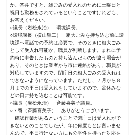
か。答弁ですと、雑ごみの受入れのために土曜日と
祝日も勤務をされているということですけれども、
お答えください。
○議長（岩松永治） 環境課長。
○環境課長（横山聖二） 粗大ごみを持ち込む前に環
境課へ電話での予約は必要で、そのときに粗大ごみ
として受入れ可能か、職員が判断します。まれに予
約時に申告したものと持ち込んだものが違う場合が
あり、そのときは業者から市に連絡があり、職員が
対応していますので、閉庁日の粗大ごみの受入れは
できないようになっています。ただし、７月から８
月までの平日は受入れをしていますので、盆休みな
どの日に持ち込むことは可能です。
○議長（岩松永治） 斉藤喜美子議員。
○７番（斉藤喜美子） ありがとうございます。
確認作業があるということで閉庁日は受入れがで
きないとのことでしたが、年に何度もとは言いませ
んので、平日行けない方にも公平性を持った対応を