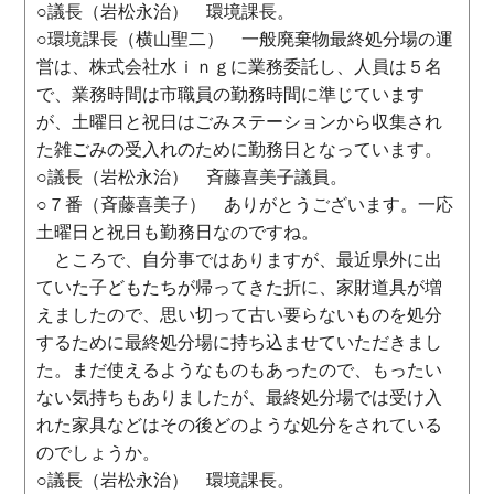
○議長（岩松永治） 環境課長。
○環境課長（横山聖二） 一般廃棄物最終処分場の運
営は、株式会社水ｉｎｇに業務委託し、人員は５名
で、業務時間は市職員の勤務時間に準じています
が、土曜日と祝日はごみステーションから収集され
た雑ごみの受入れのために勤務日となっています。
○議長（岩松永治） 斉藤喜美子議員。
○７番（斉藤喜美子） ありがとうございます。一応
土曜日と祝日も勤務日なのですね。
ところで、自分事ではありますが、最近県外に出
ていた子どもたちが帰ってきた折に、家財道具が増
えましたので、思い切って古い要らないものを処分
するために最終処分場に持ち込ませていただきまし
た。まだ使えるようなものもあったので、もったい
ない気持ちもありましたが、最終処分場では受け入
れた家具などはその後どのような処分をされている
のでしょうか。
○議長（岩松永治） 環境課長。