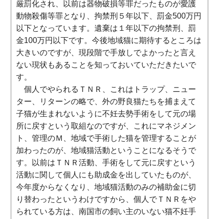
厳罰化され、以前は器物破損等罪だったものが愛護
動物殺傷等罪となり、拘禁刑５年以下、罰金500万円
以下となっています。遺棄は１年以下の拘禁刑、罰
金100万円以下です。今後地域猫に期待するところは
大きいのですが、現段階で手放しでよかったと言え
ない現状もあることを知っておいていただきたいで
す。
個人でやられるＴＮＲ、これはトラップ、ニュー
ター、リターンの略で、外の野良猫たちを捕まえて
子猫が生まれないように不妊去勢手術をして元の場
所に戻すという取組なのですが、これにマネジメン
ト、管理のＭ、地域で手術した猫を管理することが
加わったのが、地域猫活動ということになるそうで
す。以前はＴＮＲ活動、手術をして元に戻すという
活動に関して個人にも助成金を出していたものが、
今年度からなくなり、地域猫活動のみの補助金に切
り替わったというわけですから、個人でＴＮＲをや
られている方は、南国市の飼い主のいない猫不妊手