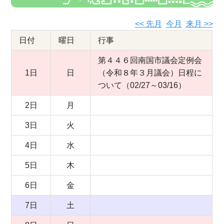
<< 先月
今月
来月 >>
日付
曜日
行事
第４４６回南国市議会定例会
1日
日
（令和８年３月議会）日程に
ついて（02/27～03/16）
2日
月
3日
火
4日
水
5日
木
6日
金
7日
土